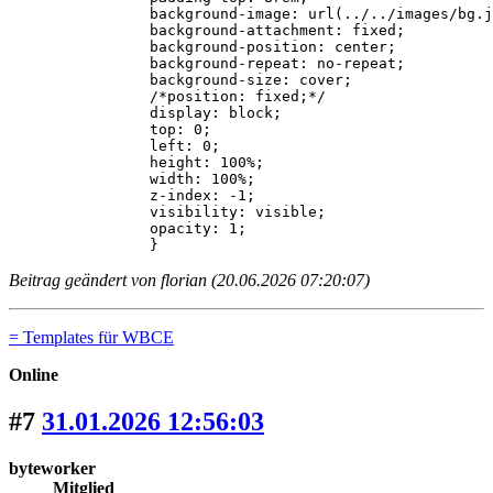
		background-image: url(../../images/bg.jpg);

		background-attachment: fixed;

		background-position: center;

		background-repeat: no-repeat;

		background-size: cover;

		/*position: fixed;*/

		display: block;

		top: 0;

		left: 0;

		height: 100%;

		width: 100%;

		z-index: -1;

		visibility: visible;

		opacity: 1;

		}
Beitrag geändert von florian (20.06.2026 07:20:07)
= Templates für WBCE
Online
#7
31.01.2026 12:56:03
byteworker
Mitglied