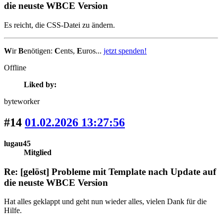
die neuste WBCE Version
Es reicht, die CSS-Datei zu ändern.
W
ir
B
enötigen:
C
ents,
E
uros...
jetzt spenden!
Offline
Liked by:
byteworker
#14
01.02.2026 13:27:56
lugau45
Mitglied
Re: [gelöst] Probleme mit Template nach Update auf
die neuste WBCE Version
Hat alles geklappt und geht nun wieder alles, vielen Dank für die
Hilfe.