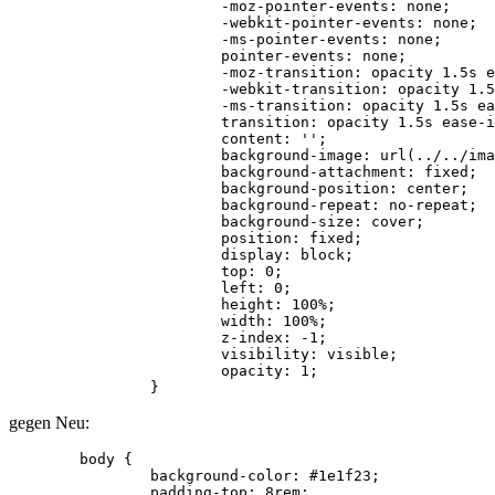
			-moz-pointer-events: none;

			-webkit-pointer-events: none;

			-ms-pointer-events: none;

			pointer-events: none;

			-moz-transition: opacity 1.5s ease-in-out, visibility 1.5s;

			-webkit-transition: opacity 1.5s ease-in-out, visibility 1.5s;

			-ms-transition: opacity 1.5s ease-in-out, visibility 1.5s;

			transition: opacity 1.5s ease-in-out, visibility 1.5s;

			content: '';

			background-image: url(../../images/bg.jpg);

			background-attachment: fixed;

			background-position: center;

			background-repeat: no-repeat;

			background-size: cover;

			position: fixed;

			display: block;

			top: 0;

			left: 0;

			height: 100%;

			width: 100%;

			z-index: -1;

			visibility: visible;

			opacity: 1;

		}
gegen Neu:
	body {

		background-color: #1e1f23;

		padding-top: 8rem;
