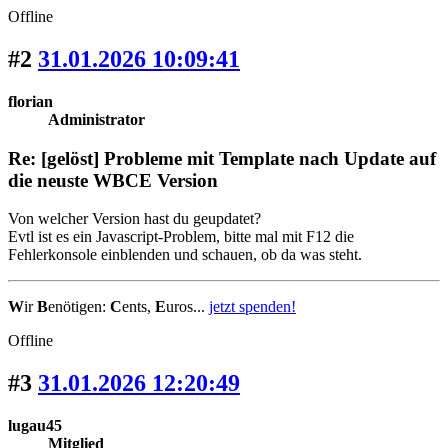
Offline
#2
31.01.2026 10:09:41
florian
Administrator
Re: [gelöst] Probleme mit Template nach Update auf
die neuste WBCE Version
Von welcher Version hast du geupdatet?
Evtl ist es ein Javascript-Problem, bitte mal mit F12 die
Fehlerkonsole einblenden und schauen, ob da was steht.
W
ir
B
enötigen:
C
ents,
E
uros...
jetzt spenden!
Offline
#3
31.01.2026 12:20:49
lugau45
Mitglied