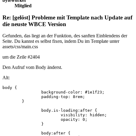
byteworker
Mitglied
Re: [gelöst] Probleme mit Template nach Update auf
die neuste WBCE Version
Gefunden, das liegt an der Funktion, des sanften Einblendens der
Seite. Du kannst es selbst fixen, indem Du im Template unter
assets/css/main.css
um die Zeile #2404
Den Aufruf vom Body änderst.
Alt:
body {

		background-color: #1e1f23;

		padding-top: 8rem;

	}

		body.is-loading:after {

			visibility: hidden;

			opacity: 0;

		}

		body:after {
