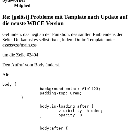
byteworker
Mitglied
Re: [gelöst] Probleme mit Template nach Update auf
die neuste WBCE Version
Gefunden, das liegt an der Funktion, des sanften Einblendens der
Seite. Du kannst es selbst fixen, indem Du im Template unter
assets/css/main.css
um die Zeile #2404
Den Aufruf vom Body änderst.
Alt:
body {

		background-color: #1e1f23;

		padding-top: 8rem;

	}

		body.is-loading:after {

			visibility: hidden;

			opacity: 0;

		}

		body:after {
