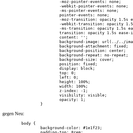
			-moz-pointer-events: none;

			-webkit-pointer-events: none;

			-ms-pointer-events: none;

			pointer-events: none;

			-moz-transition: opacity 1.5s ease-in-out, visibility 1.5s;

			-webkit-transition: opacity 1.5s ease-in-out, visibility 1.5s;

			-ms-transition: opacity 1.5s ease-in-out, visibility 1.5s;

			transition: opacity 1.5s ease-in-out, visibility 1.5s;

			content: '';

			background-image: url(../../images/bg.jpg);

			background-attachment: fixed;

			background-position: center;

			background-repeat: no-repeat;

			background-size: cover;

			position: fixed;

			display: block;

			top: 0;

			left: 0;

			height: 100%;

			width: 100%;

			z-index: -1;

			visibility: visible;

			opacity: 1;

		}
gegen Neu:
	body {

		background-color: #1e1f23;

		padding-top: 8rem;
