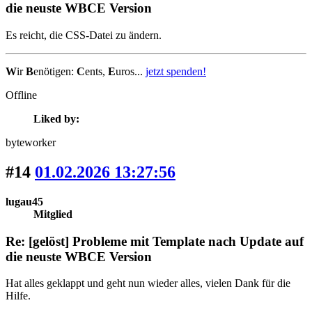
die neuste WBCE Version
Es reicht, die CSS-Datei zu ändern.
W
ir
B
enötigen:
C
ents,
E
uros...
jetzt spenden!
Offline
Liked by:
byteworker
#14
01.02.2026 13:27:56
lugau45
Mitglied
Re: [gelöst] Probleme mit Template nach Update auf
die neuste WBCE Version
Hat alles geklappt und geht nun wieder alles, vielen Dank für die
Hilfe.