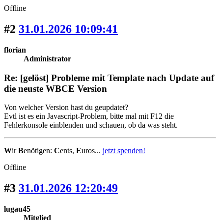
Offline
#2
31.01.2026 10:09:41
florian
Administrator
Re: [gelöst] Probleme mit Template nach Update auf
die neuste WBCE Version
Von welcher Version hast du geupdatet?
Evtl ist es ein Javascript-Problem, bitte mal mit F12 die
Fehlerkonsole einblenden und schauen, ob da was steht.
W
ir
B
enötigen:
C
ents,
E
uros...
jetzt spenden!
Offline
#3
31.01.2026 12:20:49
lugau45
Mitglied