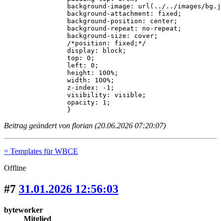
		background-image: url(../../images/bg.jpg);

		background-attachment: fixed;

		background-position: center;

		background-repeat: no-repeat;

		background-size: cover;

		/*position: fixed;*/

		display: block;

		top: 0;

		left: 0;

		height: 100%;

		width: 100%;

		z-index: -1;

		visibility: visible;

		opacity: 1;

		}
Beitrag geändert von florian (20.06.2026 07:20:07)
= Templates für WBCE
Offline
#7
31.01.2026 12:56:03
byteworker
Mitglied