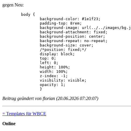
gegen Neu:
	body {

		background-color: #1e1f23;

		padding-top: 8rem;

		background-image: url(../../images/bg.jpg);

		background-attachment: fixed;

		background-position: center;

		background-repeat: no-repeat;

		background-size: cover;

		/*position: fixed;*/

		display: block;

		top: 0;

		left: 0;

		height: 100%;

		width: 100%;

		z-index: -1;

		visibility: visible;

		opacity: 1;

		}
Beitrag geändert von florian (20.06.2026 07:20:07)
= Templates für WBCE
Online