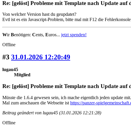
Re: [gelöst] Probleme mit Template nach Update auf
Von welcher Version hast du geupdatet?
Evtl ist es ein Javascript-Problem, bitte mal mit F12 die Fehlerkonsol
W
ir
B
enötigen:
C
ents,
E
uros...
jetzt spenden!
Offline
#3
31.01.2026 12:20:49
lugau45
Mitglied
Re: [gelöst] Probleme mit Template nach Update auf
Müsste die 1.6.4 gewesen sein, ich mache eigentlich jeden update mit
Mal zum anschauen die Webseite ist
https://panzer-spielgemeinschaft.
Beitrag geändert von lugau45 (31.01.2026 12:21:28)
Offline