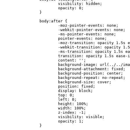
			visibility: hidden;

			opacity: 0;

		}

		body:after {

			-moz-pointer-events: none;

			-webkit-pointer-events: none;

			-ms-pointer-events: none;

			pointer-events: none;

			-moz-transition: opacity 1.5s ease-in-out, visibility 1.5s;

			-webkit-transition: opacity 1.5s ease-in-out, visibility 1.5s;

			-ms-transition: opacity 1.5s ease-in-out, visibility 1.5s;

			transition: opacity 1.5s ease-in-out, visibility 1.5s;

			content: '';

			background-image: url(../../images/bg.jpg);

			background-attachment: fixed;

			background-position: center;

			background-repeat: no-repeat;

			background-size: cover;

			position: fixed;

			display: block;

			top: 0;

			left: 0;

			height: 100%;

			width: 100%;

			z-index: -1;

			visibility: visible;

			opacity: 1;

		}