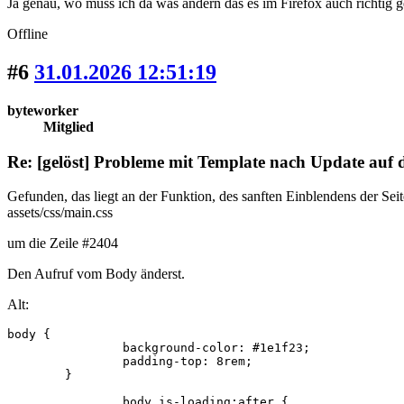
Ja genau, wo muss ich da was ändern das es im Firefox auch richtig g
Offline
#6
31.01.2026 12:51:19
byteworker
Mitglied
Re: [gelöst] Probleme mit Template nach Update auf
Gefunden, das liegt an der Funktion, des sanften Einblendens der Sei
assets/css/main.css
um die Zeile #2404
Den Aufruf vom Body änderst.
Alt:
body {

		background-color: #1e1f23;

		padding-top: 8rem;

	}

		body.is-loading:after {
