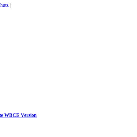
hutz
|
uste WBCE Version