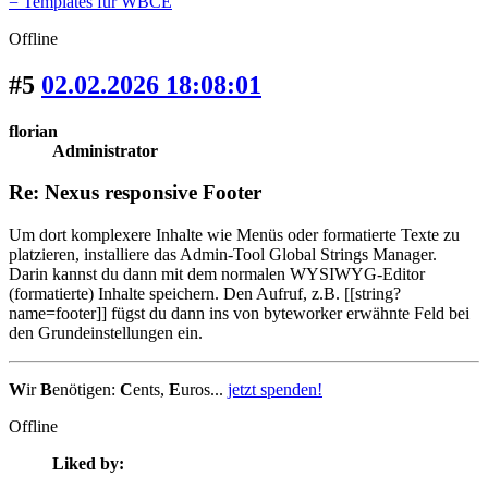
= Templates für WBCE
Offline
#5
02.02.2026 18:08:01
florian
Administrator
Re: Nexus responsive Footer
Um dort komplexere Inhalte wie Menüs oder formatierte Texte zu
platzieren, installiere das Admin-Tool Global Strings Manager.
Darin kannst du dann mit dem normalen WYSIWYG-Editor
(formatierte) Inhalte speichern. Den Aufruf, z.B. [[string?
name=footer]] fügst du dann ins von byteworker erwähnte Feld bei
den Grundeinstellungen ein.
W
ir
B
enötigen:
C
ents,
E
uros...
jetzt spenden!
Offline
Liked by: