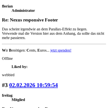
florian
Administrator
Re: Nexus responsive Footer
Das scheint irgendwie an dem Parallax-Effekt zu liegen.
Verwende mal die Version hier aus dem Anhang, da sollte das nicht
mehr passieren.
W
ir
B
enötigen:
C
ents,
E
uros...
jetzt spenden!
Offline
Liked by:
webbird
#3
02.02.2026 10:59:54
freitag
Mitglied