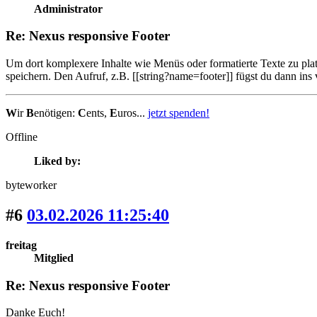
Administrator
Re: Nexus responsive Footer
Um dort komplexere Inhalte wie Menüs oder formatierte Texte zu pla
speichern. Den Aufruf, z.B. [[string?name=footer]] fügst du dann in
W
ir
B
enötigen:
C
ents,
E
uros...
jetzt spenden!
Offline
Liked by:
byteworker
#6
03.02.2026 11:25:40
freitag
Mitglied
Re: Nexus responsive Footer
Danke Euch!