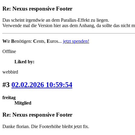
Re: Nexus responsive Footer
Das scheint irgendwie an dem Parallax-Effekt zu liegen.
Verwende mal die Version hier aus dem Anhang, da sollte das nicht m
W
ir
B
enötigen:
C
ents,
E
uros...
jetzt spenden!
Offline
Liked by:
webbird
#3
02.02.2026 10:59:54
freitag
Mitglied
Re: Nexus responsive Footer
Danke florian. Die Footerhöhe bleibt jetzt fix.