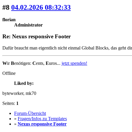
#8
04.02.2026 08:32:33
florian
Administrator
Re: Nexus responsive Footer
Dafür braucht man eigentlich nicht einmal Global Blocks, das geht d
W
ir
B
enötigen:
C
ents,
E
uros...
jetzt spenden!
Offline
Liked by:
byteworker
, mk70
Seiten:
1
Forum-Übersicht
»
Fragen/Infos zu Templates
»
Nexus responsive Footer