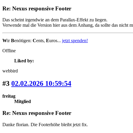
Re: Nexus responsive Footer
Das scheint irgendwie an dem Parallax-Effekt zu liegen.
Verwende mal die Version hier aus dem Anhang, da sollte das nicht m
W
ir
B
enötigen:
C
ents,
E
uros...
jetzt spenden!
Offline
Liked by:
webbird
#3
02.02.2026 10:59:54
freitag
Mitglied
Re: Nexus responsive Footer
Danke florian. Die Footerhöhe bleibt jetzt fix.