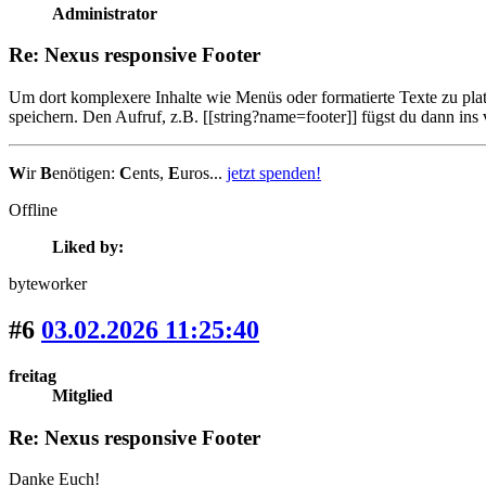
Administrator
Re: Nexus responsive Footer
Um dort komplexere Inhalte wie Menüs oder formatierte Texte zu pla
speichern. Den Aufruf, z.B. [[string?name=footer]] fügst du dann in
W
ir
B
enötigen:
C
ents,
E
uros...
jetzt spenden!
Offline
Liked by:
byteworker
#6
03.02.2026 11:25:40
freitag
Mitglied
Re: Nexus responsive Footer
Danke Euch!