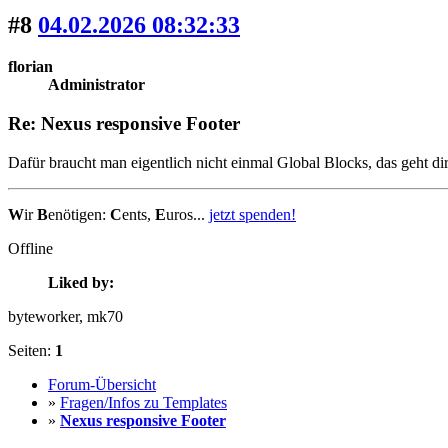
#8
04.02.2026 08:32:33
florian
Administrator
Re: Nexus responsive Footer
Dafür braucht man eigentlich nicht einmal Global Blocks, das geht d
W
ir
B
enötigen:
C
ents,
E
uros...
jetzt spenden!
Offline
Liked by:
byteworker
, mk70
Seiten:
1
Forum-Übersicht
»
Fragen/Infos zu Templates
»
Nexus responsive Footer