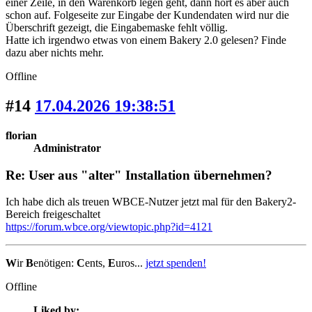
einer Zeile, in den Warenkorb legen geht, dann hört es aber auch
schon auf. Folgeseite zur Eingabe der Kundendaten wird nur die
Überschrift gezeigt, die Eingabemaske fehlt völlig.
Hatte ich irgendwo etwas von einem Bakery 2.0 gelesen? Finde
dazu aber nichts mehr.
Offline
#14
17.04.2026 19:38:51
florian
Administrator
Re: User aus "alter" Installation übernehmen?
Ich habe dich als treuen WBCE-Nutzer jetzt mal für den Bakery2-
Bereich freigeschaltet
https://forum.wbce.org/viewtopic.php?id=4121
W
ir
B
enötigen:
C
ents,
E
uros...
jetzt spenden!
Offline
Liked by: