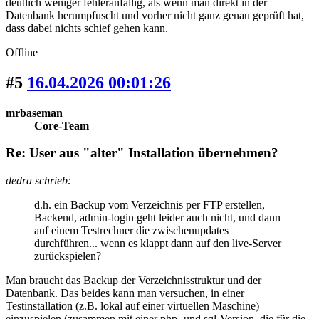
deutlich weniger fehleranfällig, als wenn man direkt in der
Datenbank herumpfuscht und vorher nicht ganz genau geprüft hat,
dass dabei nichts schief gehen kann.
Offline
#5
16.04.2026 00:01:26
mrbaseman
Core-Team
Re: User aus "alter" Installation übernehmen?
dedra schrieb:
d.h. ein Backup vom Verzeichnis per FTP erstellen,
Backend, admin-login geht leider auch nicht, und dann
auf einem Testrechner die zwischenupdates
durchführen... wenn es klappt dann auf den live-Server
zurückspielen?
Man braucht das Backup der Verzeichnisstruktur und der
Datenbank. Das beides kann man versuchen, in einer
Testinstallation (z.B. lokal auf einer virtuellen Maschine)
einzuspielen (zusammen mit einer php- und sql-Version, die für die