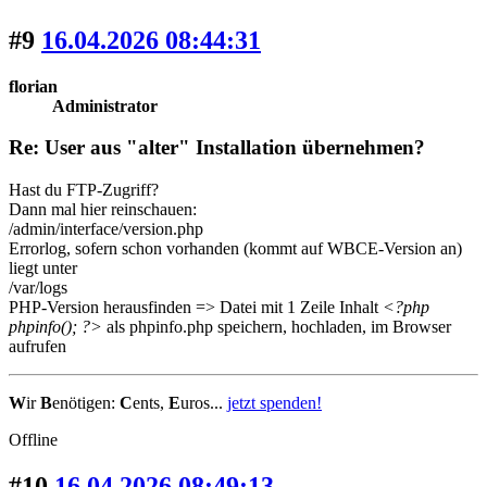
#9
16.04.2026 08:44:31
florian
Administrator
Re: User aus "alter" Installation übernehmen?
Hast du FTP-Zugriff?
Dann mal hier reinschauen:
/admin/interface/version.php
Errorlog, sofern schon vorhanden (kommt auf WBCE-Version an)
liegt unter
/var/logs
PHP-Version herausfinden => Datei mit 1 Zeile Inhalt
<?php
phpinfo(); ?>
als phpinfo.php speichern, hochladen, im Browser
aufrufen
W
ir
B
enötigen:
C
ents,
E
uros...
jetzt spenden!
Offline
#10
16.04.2026 08:49:13