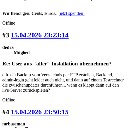
W
ir
B
enötigen:
C
ents,
E
uros...
jetzt spenden!
Offline
#3
15.04.2026 23:23:14
dedra
Mitglied
Re: User aus "alter" Installation übernehmen?
d.h. ein Backup vom Verzeichnis per FTP erstellen, Backend,
admin-login geht leider auch nicht, und dann auf einem Testrechner
die zwischenupdates durchführen... wenn es klappt dann auf den
live-Server zurückspielen?
Offline
#4
15.04.2026 23:50:15
mrbaseman