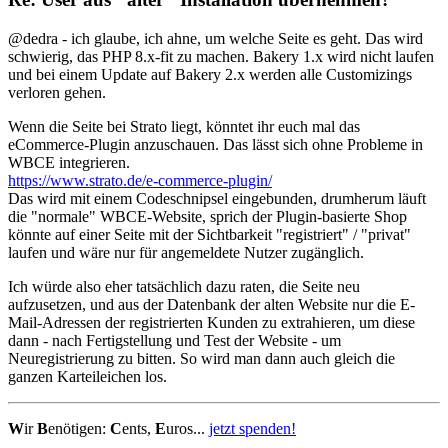
@dedra - ich glaube, ich ahne, um welche Seite es geht. Das wird
schwierig, das PHP 8.x-fit zu machen. Bakery 1.x wird nicht laufen
und bei einem Update auf Bakery 2.x werden alle Customizings
verloren gehen.
Wenn die Seite bei Strato liegt, könntet ihr euch mal das
eCommerce-Plugin anzuschauen. Das lässt sich ohne Probleme in
WBCE integrieren.
https://www.strato.de/e-commerce-plugin/
Das wird mit einem Codeschnipsel eingebunden, drumherum läuft
die "normale" WBCE-Website, sprich der Plugin-basierte Shop
könnte auf einer Seite mit der Sichtbarkeit "registriert" / "privat"
laufen und wäre nur für angemeldete Nutzer zugänglich.
Ich würde also eher tatsächlich dazu raten, die Seite neu
aufzusetzen, und aus der Datenbank der alten Website nur die E-
Mail-Adressen der registrierten Kunden zu extrahieren, um diese
dann - nach Fertigstellung und Test der Website - um
Neuregistrierung zu bitten. So wird man dann auch gleich die
ganzen Karteileichen los.
W
ir
B
enötigen:
C
ents,
E
uros...
jetzt spenden!