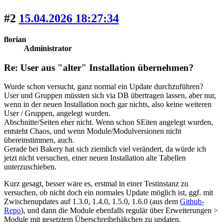
#2
15.04.2026 18:27:34
florian
Administrator
Re: User aus "alter" Installation übernehmen?
Wurde schon versucht, ganz normal ein Update durchzuführen?
User und Gruppen müssten sich via DB übertragen lassen, aber nur,
wenn in der neuen Installation noch gar nichts, also keine weiteren
User / Gruppen, angelegt wurden.
Abschnitte/Seiten eher nicht. Wenn schon SEiten angelegt wurden,
entsteht Chaos, und wenn Module/Modulversionen nicht
übereinstimmen, auch.
Gerade bei Bakery hat sich ziemlich viel verändert, da würde ich
jetzt nicht versuchen, einer neuen Installation alte Tabellen
unterzuschieben.
Kurz gesagt, besser wäre es, erstmal in einer Testinstanz zu
versuchen, ob nicht doch ein normales Update möglich ist, ggf. mit
Zwischenupdates auf 1.3.0, 1.4.0, 1.5.0, 1.6.0 (aus dem
Github-
Repo
), und dann die Module ebenfalls regulär über Erweiterungen >
Module mit gesetztem Überschreibehäkchen zu updaten.