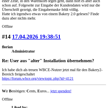
einer Zeile, in den Warenkorb legen geht, dann hört es aber auch
schon auf. Folgeseite zur Eingabe der Kundendaten wird nur die
Überschrift gezeigt, die Eingabemaske fehlt völlig.
Hatte ich irgendwo etwas von einem Bakery 2.0 gelesen? Finde
dazu aber nichts mehr.
Offline
#14
17.04.2026 19:38:51
florian
Administrator
Re: User aus "alter" Installation übernehmen?
Ich habe dich als treuen WBCE-Nutzer jetzt mal für den Bakery2-
Bereich freigeschaltet
https://forum.wbce.org/viewtopic.php?id=4121
W
ir
B
enötigen:
C
ents,
E
uros...
jetzt spenden!
Offline
Liked by: