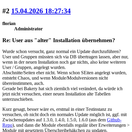
#2
15.04.2026 18:27:34
florian
Administrator
Re: User aus "alter" Installation übernehmen?
Wurde schon versucht, ganz normal ein Update durchzuführen?
User und Gruppen müssten sich via DB übertragen lassen, aber nur,
wenn in der neuen Installation noch gar nichts, also keine weiteren
User / Gruppen, angelegt wurden.
Abschnitte/Seiten eher nicht. Wenn schon SEiten angelegt wurden,
entsteht Chaos, und wenn Module/Modulversionen nicht
übereinstimmen, auch.
Gerade bei Bakery hat sich ziemlich viel verändert, da würde ich
jetzt nicht versuchen, einer neuen Installation alte Tabellen
unterzuschieben.
Kurz gesagt, besser wäre es, erstmal in einer Testinstanz zu
versuchen, ob nicht doch ein normales Update möglich ist, ggf. mit
Zwischenupdates auf 1.3.0, 1.4.0, 1.5.0, 1.6.0 (aus dem
Github-
Repo
), und dann die Module ebenfalls regulär über Erweiterungen >
Module mit gesetztem Überschreibehäkchen zu updaten.