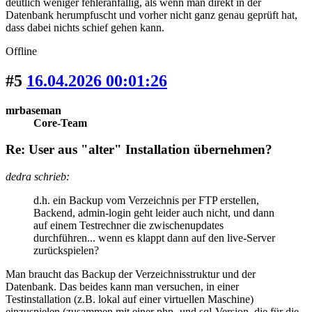
deutlich weniger fehleranfällig, als wenn man direkt in der
Datenbank herumpfuscht und vorher nicht ganz genau geprüft hat,
dass dabei nichts schief gehen kann.
Offline
#5
16.04.2026 00:01:26
mrbaseman
Core-Team
Re: User aus "alter" Installation übernehmen?
dedra schrieb:
d.h. ein Backup vom Verzeichnis per FTP erstellen,
Backend, admin-login geht leider auch nicht, und dann
auf einem Testrechner die zwischenupdates
durchführen... wenn es klappt dann auf den live-Server
zurückspielen?
Man braucht das Backup der Verzeichnisstruktur und der
Datenbank. Das beides kann man versuchen, in einer
Testinstallation (z.B. lokal auf einer virtuellen Maschine)
einzuspielen (zusammen mit einer php- und sql-Version, die für die