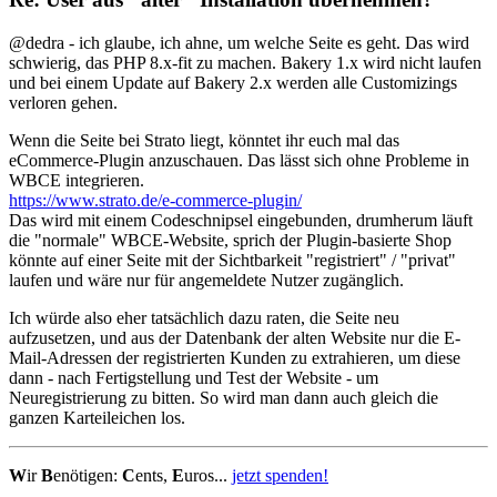
@dedra - ich glaube, ich ahne, um welche Seite es geht. Das wird
schwierig, das PHP 8.x-fit zu machen. Bakery 1.x wird nicht laufen
und bei einem Update auf Bakery 2.x werden alle Customizings
verloren gehen.
Wenn die Seite bei Strato liegt, könntet ihr euch mal das
eCommerce-Plugin anzuschauen. Das lässt sich ohne Probleme in
WBCE integrieren.
https://www.strato.de/e-commerce-plugin/
Das wird mit einem Codeschnipsel eingebunden, drumherum läuft
die "normale" WBCE-Website, sprich der Plugin-basierte Shop
könnte auf einer Seite mit der Sichtbarkeit "registriert" / "privat"
laufen und wäre nur für angemeldete Nutzer zugänglich.
Ich würde also eher tatsächlich dazu raten, die Seite neu
aufzusetzen, und aus der Datenbank der alten Website nur die E-
Mail-Adressen der registrierten Kunden zu extrahieren, um diese
dann - nach Fertigstellung und Test der Website - um
Neuregistrierung zu bitten. So wird man dann auch gleich die
ganzen Karteileichen los.
W
ir
B
enötigen:
C
ents,
E
uros...
jetzt spenden!