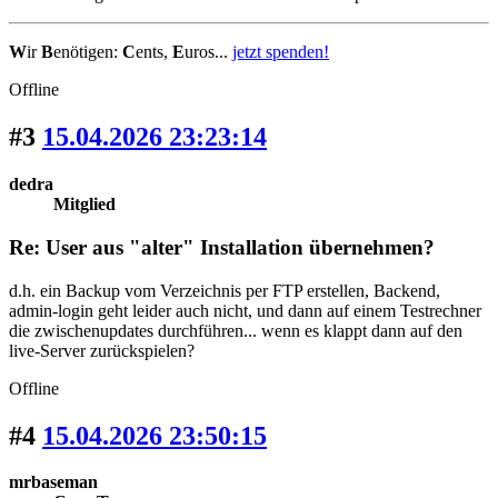
W
ir
B
enötigen:
C
ents,
E
uros...
jetzt spenden!
Offline
#3
15.04.2026 23:23:14
dedra
Mitglied
Re: User aus "alter" Installation übernehmen?
d.h. ein Backup vom Verzeichnis per FTP erstellen, Backend,
admin-login geht leider auch nicht, und dann auf einem Testrechner
die zwischenupdates durchführen... wenn es klappt dann auf den
live-Server zurückspielen?
Offline
#4
15.04.2026 23:50:15
mrbaseman