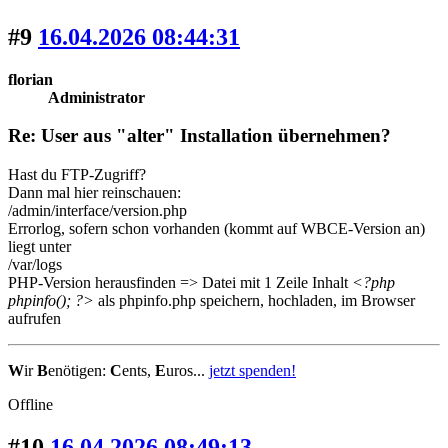
#9
16.04.2026 08:44:31
florian
Administrator
Re: User aus "alter" Installation übernehmen?
Hast du FTP-Zugriff?
Dann mal hier reinschauen:
/admin/interface/version.php
Errorlog, sofern schon vorhanden (kommt auf WBCE-Version an)
liegt unter
/var/logs
PHP-Version herausfinden => Datei mit 1 Zeile Inhalt
<?php
phpinfo(); ?>
als phpinfo.php speichern, hochladen, im Browser
aufrufen
W
ir
B
enötigen:
C
ents,
E
uros...
jetzt spenden!
Offline
#10
16.04.2026 08:49:13