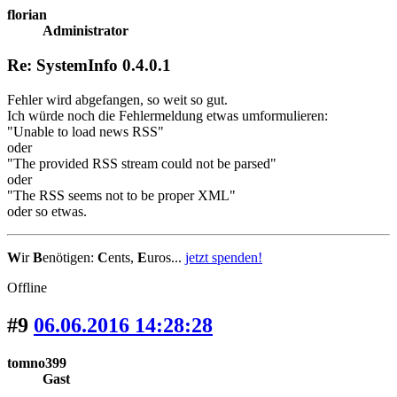
florian
Administrator
Re: SystemInfo 0.4.0.1
Fehler wird abgefangen, so weit so gut.
Ich würde noch die Fehlermeldung etwas umformulieren:
"Unable to load news RSS"
oder
"The provided RSS stream could not be parsed"
oder
"The RSS seems not to be proper XML"
oder so etwas.
W
ir
B
enötigen:
C
ents,
E
uros...
jetzt spenden!
Offline
#9
06.06.2016 14:28:28
tomno399
Gast