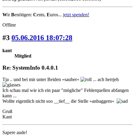
W
ir
B
enötigen:
C
ents,
E
uros...
jetzt spenden!
Offline
#3
05.06.2016 18:07:28
kant
Mitglied
Re: SystemInfo 0.4.0.1
Tja .. und bei mir unter Beiden »sauber«
... ach herrjeh
Ich schau mal wie ich ein paar "mögliche" Fehlerquellen abfangen
kann ...
Wollte eigentlich nicht soo __tief__ die Stelle »anbaggern«
Gruß
Kant
Sapere aude!