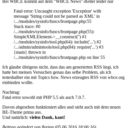
Bei WBCE kommt auf dem "WBCE News"-Reiter leider nur
Fatal error: Uncaught exception 'Exception' with
message 'String could not be parsed as XML' in
/.../modules/sysinfo/funcs/frontpage.php:55
Stack trace: #0
/.../modules/sysinfo/funcs/frontpage.php(55):
SimpleXMLElement->__construct('') #1
/.../modules/sysinfo/tool.php(64): include('...') #2
/.../admin/admintools/tool.php(84): require('...') #3
{main} thrown in
/.../modules/sysinfo/funcs/frontpage.php on line 55
Ich glaube übrigens nicht, dass das am generierten RSS liegt, ich
hatte bei meinen Versuchen genau das selbe Problem, als ich
testeshalber ein mit Topics bzw. News erzeugtes RSS von wbce.org
einbinden wollte.
Nachtrag:
Fatal error sowohl mit PHP 5.5 als auch 7.0.7.
Davon abgesehen funktioniert alles und sieht auch mit dem neuen
BE-Theme prima aus.
Und natürlich:
vielen Dank, kant!
Beitrag geändert von florian (05.06.2016 18:06:16)