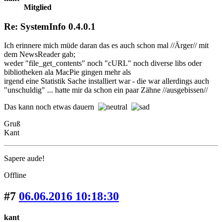
Mitglied
Re: SystemInfo 0.4.0.1
Ich erinnere mich müde daran das es auch schon mal //Ärger// mit
dem NewsReader gab;
weder "file_get_contents" noch "cURL" noch diverse libs oder
bibliotheken ala MacPie gingen mehr als
irgend eine Statistik Sache installiert war - die war allerdings auch
"unschuldig" ... hatte mir da schon ein paar Zähne //ausgebissen//
Das kann noch etwas dauern
Gruß
Kant
Sapere aude!
Offline
#7
06.06.2016 10:18:30
kant