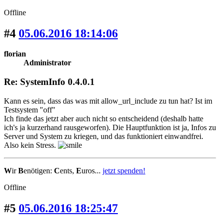
Offline
#4
05.06.2016 18:14:06
florian
Administrator
Re: SystemInfo 0.4.0.1
Kann es sein, dass das was mit allow_url_include zu tun hat? Ist im
Testsystem "off"
Ich finde das jetzt aber auch nicht so entscheidend (deshalb hatte
ich's ja kurzerhand rausgeworfen). Die Hauptfunktion ist ja, Infos zu
Server und System zu kriegen, und das funktioniert einwandfrei.
Also kein Stress.
W
ir
B
enötigen:
C
ents,
E
uros...
jetzt spenden!
Offline
#5
05.06.2016 18:25:47