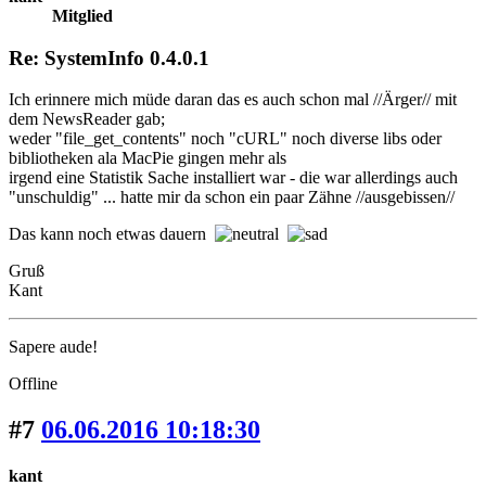
Mitglied
Re: SystemInfo 0.4.0.1
Ich erinnere mich müde daran das es auch schon mal //Ärger// mit
dem NewsReader gab;
weder "file_get_contents" noch "cURL" noch diverse libs oder
bibliotheken ala MacPie gingen mehr als
irgend eine Statistik Sache installiert war - die war allerdings auch
"unschuldig" ... hatte mir da schon ein paar Zähne //ausgebissen//
Das kann noch etwas dauern
Gruß
Kant
Sapere aude!
Offline
#7
06.06.2016 10:18:30
kant