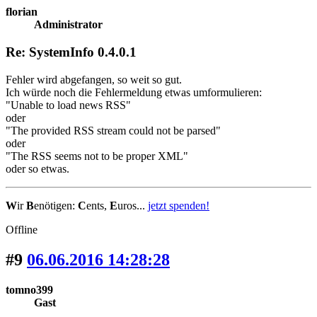
florian
Administrator
Re: SystemInfo 0.4.0.1
Fehler wird abgefangen, so weit so gut.
Ich würde noch die Fehlermeldung etwas umformulieren:
"Unable to load news RSS"
oder
"The provided RSS stream could not be parsed"
oder
"The RSS seems not to be proper XML"
oder so etwas.
W
ir
B
enötigen:
C
ents,
E
uros...
jetzt spenden!
Offline
#9
06.06.2016 14:28:28
tomno399
Gast