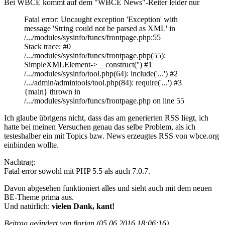
Bei WBCE kommt auf dem "WBCE News"-Reiter leider nur
Fatal error: Uncaught exception 'Exception' with
message 'String could not be parsed as XML' in
/.../modules/sysinfo/funcs/frontpage.php:55
Stack trace: #0
/.../modules/sysinfo/funcs/frontpage.php(55):
SimpleXMLElement->__construct('') #1
/.../modules/sysinfo/tool.php(64): include('...') #2
/.../admin/admintools/tool.php(84): require('...') #3
{main} thrown in
/.../modules/sysinfo/funcs/frontpage.php on line 55
Ich glaube übrigens nicht, dass das am generierten RSS liegt, ich
hatte bei meinen Versuchen genau das selbe Problem, als ich
testeshalber ein mit Topics bzw. News erzeugtes RSS von wbce.org
einbinden wollte.
Nachtrag:
Fatal error sowohl mit PHP 5.5 als auch 7.0.7.
Davon abgesehen funktioniert alles und sieht auch mit dem neuen
BE-Theme prima aus.
Und natürlich:
vielen Dank, kant!
Beitrag geändert von florian (05.06.2016 18:06:16)