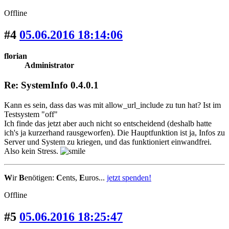
Offline
#4
05.06.2016 18:14:06
florian
Administrator
Re: SystemInfo 0.4.0.1
Kann es sein, dass das was mit allow_url_include zu tun hat? Ist im
Testsystem "off"
Ich finde das jetzt aber auch nicht so entscheidend (deshalb hatte
ich's ja kurzerhand rausgeworfen). Die Hauptfunktion ist ja, Infos zu
Server und System zu kriegen, und das funktioniert einwandfrei.
Also kein Stress.
W
ir
B
enötigen:
C
ents,
E
uros...
jetzt spenden!
Offline
#5
05.06.2016 18:25:47