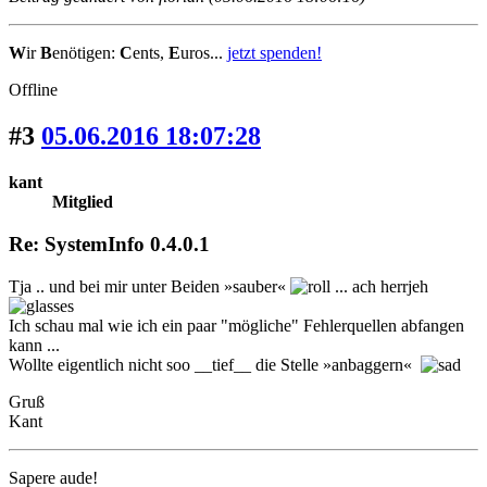
W
ir
B
enötigen:
C
ents,
E
uros...
jetzt spenden!
Offline
#3
05.06.2016 18:07:28
kant
Mitglied
Re: SystemInfo 0.4.0.1
Tja .. und bei mir unter Beiden »sauber«
... ach herrjeh
Ich schau mal wie ich ein paar "mögliche" Fehlerquellen abfangen
kann ...
Wollte eigentlich nicht soo __tief__ die Stelle »anbaggern«
Gruß
Kant
Sapere aude!