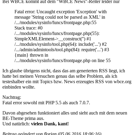
Bei WBCE kommt auf dem "WBCE News"-Reiter leider nur
Fatal error: Uncaught exception 'Exception' with
message 'String could not be parsed as XML' in
/.../modules/sysinfo/funcs/frontpage.php:55
Stack trace: #0
/.../modules/sysinfo/funcs/frontpage.php(55):
SimpleXMLElement->__construct('') #1
/.../modules/sysinfo/tool.php(64): include('...') #2
/.../admin/admintools/tool.php(84): require('...') #3
{main} thrown in
/.../modules/sysinfo/funcs/frontpage.php on line 55
Ich glaube übrigens nicht, dass das am generierten RSS liegt, ich
hatte bei meinen Versuchen genau das selbe Problem, als ich
testeshalber ein mit Topics bzw. News erzeugtes RSS von wbce.org
einbinden wollte.
Nachtrag:
Fatal error sowohl mit PHP 5.5 als auch 7.0.7.
Davon abgesehen funktioniert alles und sieht auch mit dem neuen
BE-Theme prima aus.
Und natürlich:
vielen Dank, kant!
Beitrag geändert von florian (05.06.2016 18:06:16)