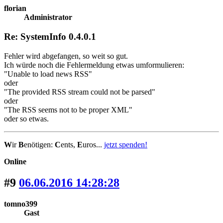
florian
Administrator
Re: SystemInfo 0.4.0.1
Fehler wird abgefangen, so weit so gut.
Ich würde noch die Fehlermeldung etwas umformulieren:
"Unable to load news RSS"
oder
"The provided RSS stream could not be parsed"
oder
"The RSS seems not to be proper XML"
oder so etwas.
W
ir
B
enötigen:
C
ents,
E
uros...
jetzt spenden!
Online
#9
06.06.2016 14:28:28
tomno399
Gast