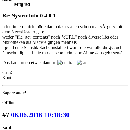
Mitglied
Re: SystemInfo 0.4.0.1
Ich erinnere mich müde daran das es auch schon mal //Ärger// mit
dem NewsReader gab;
weder "file_get_contents" noch "cURL" noch diverse libs oder
bibliotheken ala MacPie gingen mehr als
irgend eine Statistik Sache installiert war - die war allerdings auch
"unschuldig" ... hatte mir da schon ein paar Zähne //ausgebissen//
Das kann noch etwas dauern
Gruß
Kant
Sapere aude!
Offline
#7
06.06.2016 10:18:30
kant