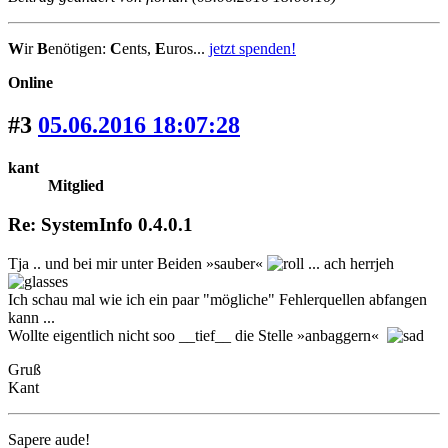
W
ir
B
enötigen:
C
ents,
E
uros...
jetzt spenden!
Online
#3
05.06.2016 18:07:28
kant
Mitglied
Re: SystemInfo 0.4.0.1
Tja .. und bei mir unter Beiden »sauber«
... ach herrjeh
Ich schau mal wie ich ein paar "mögliche" Fehlerquellen abfangen
kann ...
Wollte eigentlich nicht soo __tief__ die Stelle »anbaggern«
Gruß
Kant
Sapere aude!