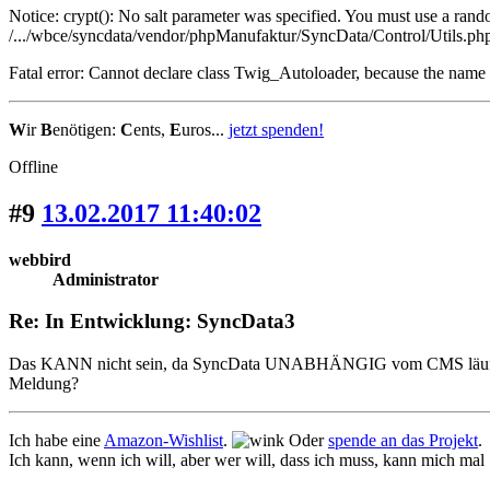
Notice: crypt(): No salt parameter was specified. You must use a rand
/.../wbce/syncdata/vendor/phpManufaktur/SyncData/Control/Utils.php
Fatal error: Cannot declare class Twig_Autoloader, because the name i
W
ir
B
enötigen:
C
ents,
E
uros...
jetzt spenden!
Offline
#9
13.02.2017 11:40:02
webbird
Administrator
Re: In Entwicklung: SyncData3
Das KANN nicht sein, da SyncData UNABHÄNGIG vom CMS läuft un
Meldung?
Ich habe eine
Amazon-Wishlist
.
Oder
spende an das Projekt
.
Ich kann, wenn ich will, aber wer will, dass ich muss, kann mich mal