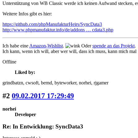
Unterstützung von WB Classic werde ich keinen Aufwand stecken, es s
Weitere Infos gibt es hier:
https://github.com/phpManufakturHeirs/SyncData3
http://www.phpmanufaktur.info/de/addons … cdata3.php
Ich habe eine
Amazon-Wishlist
.
Oder
spende an das Projekt
.
Ich kann, wenn ich will, aber wer will, dass ich muss, kann mich mal
Offline
Liked by:
grindbatzn
, cwsoft
, bernd
, byteworker
, norhei
, rjgamer
#2
09.02.2017 17:29:49
norhei
Developer
Re: In Entwicklung: SyncData3