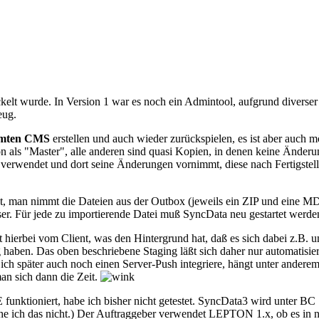
elt wurde. In Version 1 war es noch ein Admintool, aufgrund diverser 
eug.
samten CMS
erstellen und auch wieder zurückspielen, es ist aber auch 
lation als "Master", alle anderen sind quasi Kopien, in denen keine Ä
er verwendet und dort seine Änderungen vornimmt, diese nach Fertigstel
ßt, man nimmt die Dateien aus der Outbox (jeweils ein ZIP und eine MD
er. Für jede zu importierende Datei muß SyncData neu gestartet werden, 
t hierbei vom Client, was den Hintergrund hat, daß es sich dabei z.B.
haben. Das oben beschriebene Staging läßt sich daher nur automatisieren
b ich später auch noch einen Server-Push integriere, hängt unter andere
an sich dann die Zeit.
ioniert, habe ich bisher nicht getestet. SyncData3 wird unter BC 1.
che ich das nicht.) Der Auftraggeber verwendet LEPTON 1.x, ob es in neu