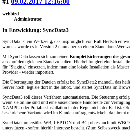
#1
09.02.2017 12:16:00
webbird
Administrator
In Entwicklung: SyncData3
SyncData ist ein Werkzeug, das ursprünglich von Ralf Hertsch entwick
waren - wurde es in Version 2 dann aber zu einem Standalone-Werkz
Mit SyncData lassen sich zum einen
Komplettsicherungen des ge
also auf dem gleichen Stand zu halten. Hierbei fungiert eine Instal
für "Staging" einsetzen, indem man eine lokale Installation als Mast
Provider - wieder importiert.
Die Übertragung der Dateien erfolgt bei SyncData2 manuell, das hei
Server hoch, legt sie dort in die Inbox, und startet SyncData im Brows
SyncData3 soll dieses Verfahren automatisieren. Die Steuerung erfolg
wenn sie online sind und eine ausreichende Bandbreite zur Verfügung 
XAMPP- oder Portable-Installation in der Regel nicht der Fall ist. O
beschriebene Variante wird im Kundenauftrag entwickelt, da nimmt m
SyncData2 unterstützt WB, LEPTON und BC; ob es auch mit WBCE funkt
unterstützen - sofern hierfür Interesse besteht. (Zum Selbstzweck ma