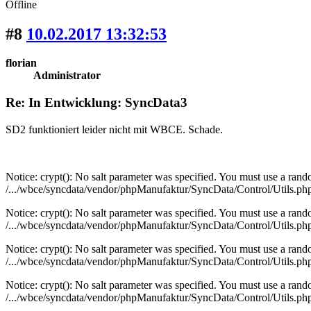
Offline
#8
10.02.2017 13:32:53
florian
Administrator
Re: In Entwicklung: SyncData3
SD2 funktioniert leider nicht mit WBCE. Schade.
Notice: crypt(): No salt parameter was specified. You must use a rand
/.../wbce/syncdata/vendor/phpManufaktur/SyncData/Control/Utils.php
Notice: crypt(): No salt parameter was specified. You must use a rand
/.../wbce/syncdata/vendor/phpManufaktur/SyncData/Control/Utils.php
Notice: crypt(): No salt parameter was specified. You must use a rand
/.../wbce/syncdata/vendor/phpManufaktur/SyncData/Control/Utils.php
Notice: crypt(): No salt parameter was specified. You must use a rand
/.../wbce/syncdata/vendor/phpManufaktur/SyncData/Control/Utils.php