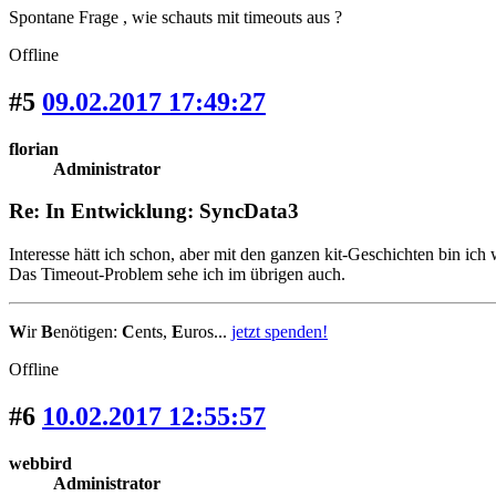
Spontane Frage , wie schauts mit timeouts aus ?
Offline
#5
09.02.2017 17:49:27
florian
Administrator
Re: In Entwicklung: SyncData3
Interesse hätt ich schon, aber mit den ganzen kit-Geschichten bin i
Das Timeout-Problem sehe ich im übrigen auch.
W
ir
B
enötigen:
C
ents,
E
uros...
jetzt spenden!
Offline
#6
10.02.2017 12:55:57
webbird
Administrator