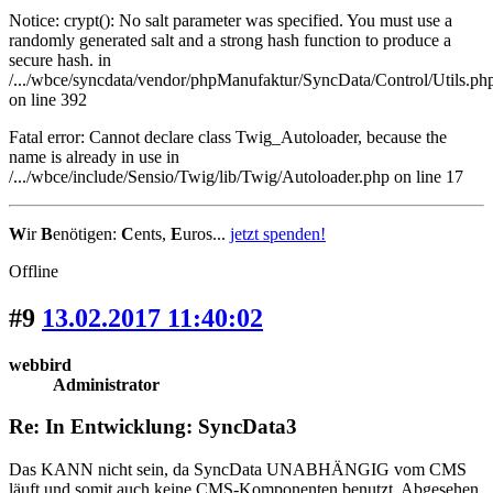
Notice: crypt(): No salt parameter was specified. You must use a
randomly generated salt and a strong hash function to produce a
secure hash. in
/.../wbce/syncdata/vendor/phpManufaktur/SyncData/Control/Utils.ph
on line 392
Fatal error: Cannot declare class Twig_Autoloader, because the
name is already in use in
/.../wbce/include/Sensio/Twig/lib/Twig/Autoloader.php on line 17
W
ir
B
enötigen:
C
ents,
E
uros...
jetzt spenden!
Offline
#9
13.02.2017 11:40:02
webbird
Administrator
Re: In Entwicklung: SyncData3
Das KANN nicht sein, da SyncData UNABHÄNGIG vom CMS
läuft und somit auch keine CMS-Komponenten benutzt. Abgesehen