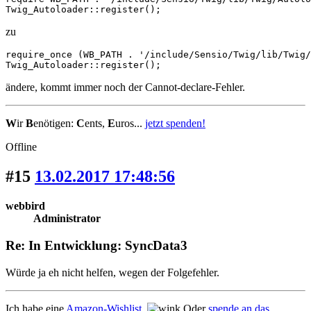
Twig_Autoloader::register();
zu
require_once (WB_PATH . '/include/Sensio/Twig/lib/Twig/
Twig_Autoloader::register();
ändere, kommt immer noch der Cannot-declare-Fehler.
W
ir
B
enötigen:
C
ents,
E
uros...
jetzt spenden!
Offline
#15
13.02.2017 17:48:56
webbird
Administrator
Re: In Entwicklung: SyncData3
Würde ja eh nicht helfen, wegen der Folgefehler.
Ich habe eine
Amazon-Wishlist
.
Oder
spende an das