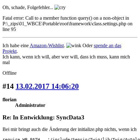
Oh, schade, Folgefehler...
Fatal error: Call to a member function query() on a non-object in
P:\_zips\01_WBCE\Portable\root\framework\class.settings.php on
line 95
Ich habe eine
Amazon-Wishlist
.
Oder
spende an das
Projekt
.
Ich kann, wenn ich will, aber wer will, dass ich muss, kann mich
mal
Offline
#14
13.02.2017 14:06:20
florian
Administrator
Re: In Entwicklung: SyncData3
Bei mir bringt auch die Änderung der initialize.php nichts, wenn ich
require WB_PATH . '/include/Sensio/Twig/lib/Twig/Autolo