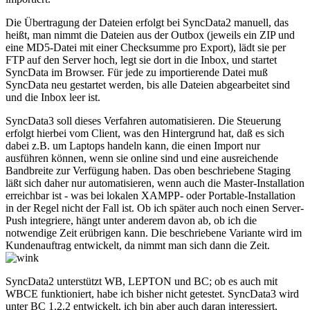
Die Übertragung der Dateien erfolgt bei SyncData2 manuell, das
heißt, man nimmt die Dateien aus der Outbox (jeweils ein ZIP und
eine MD5-Datei mit einer Checksumme pro Export), lädt sie per
FTP auf den Server hoch, legt sie dort in die Inbox, und startet
SyncData im Browser. Für jede zu importierende Datei muß
SyncData neu gestartet werden, bis alle Dateien abgearbeitet sind
und die Inbox leer ist.
SyncData3 soll dieses Verfahren automatisieren. Die Steuerung
erfolgt hierbei vom Client, was den Hintergrund hat, daß es sich
dabei z.B. um Laptops handeln kann, die einen Import nur
ausführen können, wenn sie online sind und eine ausreichende
Bandbreite zur Verfügung haben. Das oben beschriebene Staging
läßt sich daher nur automatisieren, wenn auch die Master-Installation
erreichbar ist - was bei lokalen XAMPP- oder Portable-Installation
in der Regel nicht der Fall ist. Ob ich später auch noch einen Server-
Push integriere, hängt unter anderem davon ab, ob ich die
notwendige Zeit erübrigen kann. Die beschriebene Variante wird im
Kundenauftrag entwickelt, da nimmt man sich dann die Zeit.
SyncData2 unterstützt WB, LEPTON und BC; ob es auch mit
WBCE funktioniert, habe ich bisher nicht getestet. SyncData3 wird
unter BC 1.2.2 entwickelt, ich bin aber auch daran interessiert,