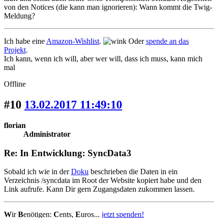
von den Notices (die kann man ignorieren): Wann kommt die Twig-
Meldung?
Ich habe eine
Amazon-Wishlist
.
Oder
spende an das
Projekt
.
Ich kann, wenn ich will, aber wer will, dass ich muss, kann mich
mal
Offline
#10
13.02.2017 11:49:10
florian
Administrator
Re: In Entwicklung: SyncData3
Sobald ich wie in der
Doku
beschrieben die Daten in ein
Verzeichnis /syncdata im Root der Website kopiert habe und den
Link aufrufe. Kann Dir gern Zugangsdaten zukommen lassen.
W
ir
B
enötigen:
C
ents,
E
uros...
jetzt spenden!