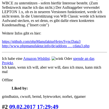
WBCE zu unterstützen - sofern hierfür Interesse besteht. (Zum
Selbstzweck mache ich das nicht.) Der Auftraggeber verwendet
LEPTON 1.x, ob es in neueren Versionen funktioniert, werde ich
nicht testen. In die Unterstützung von WB Classic werde ich keinen
Aufwand stecken, es sei denn, es gibt dafür einen konkreten
Kundenauftrag. ("Insert coin")
Weitere Infos gibt es hier:
https://github.com/phpManufakturHeirs/SyncData3
http://www.phpmanufaktur.info/de/addons … cdata3.php
Ich habe eine
Amazon-Wishlist
.
Oder
spende an das
Projekt
.
Ich kann, wenn ich will, aber wer will, dass ich muss, kann mich
mal
Offline
Liked by:
grindbatzn
, cwsoft
, bernd
, byteworker
, norhei
, rjgamer
#2
09.02.2017 17:29:49