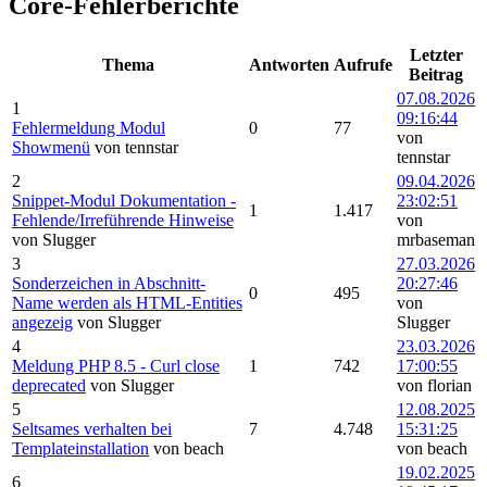
Core-Fehlerberichte
Letzter
Thema
Antworten
Aufrufe
Beitrag
07.08.2026
1
09:16:44
Fehlermeldung Modul
0
77
von
Showmenü
von tennstar
tennstar
2
09.04.2026
Snippet-Modul Dokumentation -
23:02:51
1
1.417
Fehlende/Irreführende Hinweise
von
von Slugger
mrbaseman
3
27.03.2026
Sonderzeichen in Abschnitt-
20:27:46
0
495
Name werden als HTML-Entities
von
angezeig
von Slugger
Slugger
4
23.03.2026
Meldung PHP 8.5 - Curl close
1
742
17:00:55
deprecated
von Slugger
von florian
5
12.08.2025
Seltsames verhalten bei
7
4.748
15:31:25
Templateinstallation
von beach
von beach
19.02.2025
6