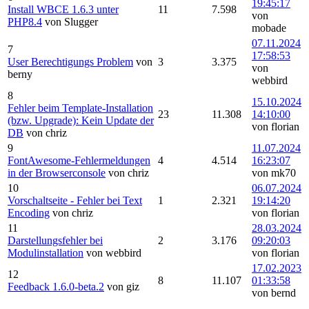
19:45:17
Install WBCE 1.6.3 unter
11
7.598
von
PHP8.4
von Slugger
mobade
07.11.2024
7
17:58:53
User Berechtigungs Problem
von
3
3.375
von
berny
webbird
8
15.10.2024
Fehler beim Template-Installation
23
11.308
14:10:00
(bzw. Upgrade): Kein Update der
von florian
DB
von chriz
9
11.07.2024
FontAwesome-Fehlermeldungen
4
4.514
16:23:07
in der Browserconsole
von chriz
von mk70
10
06.07.2024
Vorschaltseite - Fehler bei Text
1
2.321
19:14:20
Encoding
von chriz
von florian
11
28.03.2024
Darstellungsfehler bei
2
3.176
09:20:03
Modulinstallation
von webbird
von florian
17.02.2023
12
8
11.107
01:33:58
Feedback 1.6.0-beta.2
von giz
von bernd