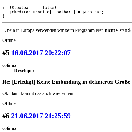
if ($toolbar !== false) {

   $ckeditor->config['toolbar'] = $toolbar;

}
... nein in Europa verwenden wir beim Programmieren
nicht
€ statt $ 
Offline
#5
16.06.2017 20:22:07
colinax
Developer
Re: [Erledigt] Keine Einbindung in definierter Größe
Ok, dann kommt das auch wieder rein
Offline
#6
21.06.2017 21:25:59
colinax