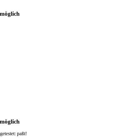
 möglich
 möglich
etestet: paßt!