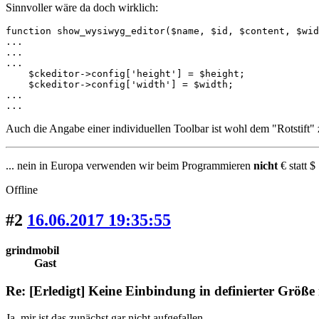
Sinnvoller wäre da doch wirklich:
function show_wysiwyg_editor($name, $id, $content, $wid
...

...

...

    $ckeditor->config['height'] = $height;

    $ckeditor->config['width'] = $width;

...

...
Auch die Angabe einer individuellen Toolbar ist wohl dem "Rotstift" 
... nein in Europa verwenden wir beim Programmieren
nicht
€ statt $ 
Offline
#2
16.06.2017 19:35:55
grindmobil
Gast
Re: [Erledigt] Keine Einbindung in definierter Größe
Ja, mir ist das zunächst gar nicht aufgefallen...