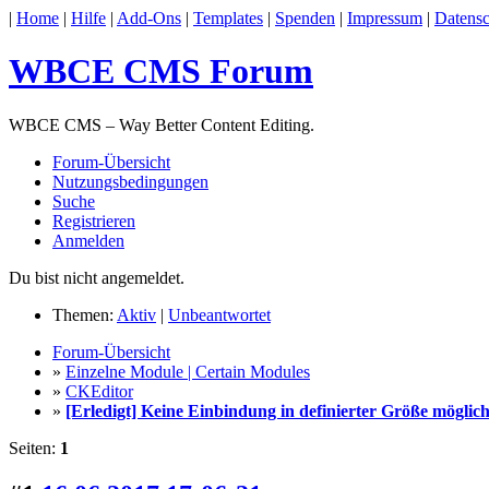
|
Home
|
Hilfe
|
Add-Ons
|
Templates
|
Spenden
|
Impressum
|
Datensc
WBCE CMS Forum
WBCE CMS – Way Better Content Editing.
Forum-Übersicht
Nutzungsbedingungen
Suche
Registrieren
Anmelden
Du bist nicht angemeldet.
Themen:
Aktiv
|
Unbeantwortet
Forum-Übersicht
»
Einzelne Module | Certain Modules
»
CKEditor
»
[Erledigt] Keine Einbindung in definierter Größe möglic
Seiten:
1