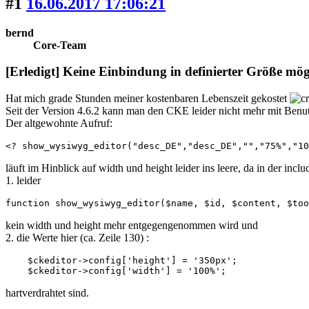
#1
16.06.2017 17:06:21
bernd
Core-Team
[Erledigt] Keine Einbindung in definierter Größe mög
Hat mich grade Stunden meiner kostenbaren Lebenszeit gekostet
Seit der Version 4.6.2 kann man den CKE leider nicht mehr mit Benu
Der altgewohnte Aufruf:
<? show_wysiwyg_editor("desc_DE","desc_DE","","75%","10
läuft im Hinblick auf width und height leider ins leere, da in der inclu
1. leider
function show_wysiwyg_editor($name, $id, $content, $too
kein width und height mehr entgegengenommen wird und
2. die Werte hier (ca. Zeile 130) :
    $ckeditor->config['height'] = '350px';

    $ckeditor->config['width'] = '100%';
hartverdrahtet sind.