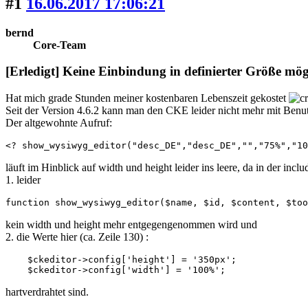
#1
16.06.2017 17:06:21
bernd
Core-Team
[Erledigt] Keine Einbindung in definierter Größe mög
Hat mich grade Stunden meiner kostenbaren Lebenszeit gekostet
Seit der Version 4.6.2 kann man den CKE leider nicht mehr mit Benu
Der altgewohnte Aufruf:
<? show_wysiwyg_editor("desc_DE","desc_DE","","75%","10
läuft im Hinblick auf width und height leider ins leere, da in der inclu
1. leider
function show_wysiwyg_editor($name, $id, $content, $too
kein width und height mehr entgegengenommen wird und
2. die Werte hier (ca. Zeile 130) :
    $ckeditor->config['height'] = '350px';

    $ckeditor->config['width'] = '100%';
hartverdrahtet sind.