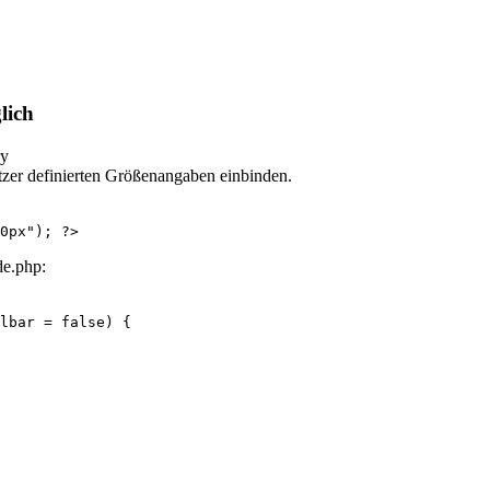
lich
tzer definierten Größenangaben einbinden.
0px"); ?>
de.php:
lbar = false) {