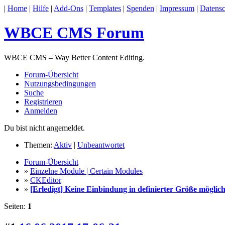
|
Home
|
Hilfe
|
Add-Ons
|
Templates
|
Spenden
|
Impressum
|
Datensc
WBCE CMS Forum
WBCE CMS – Way Better Content Editing.
Forum-Übersicht
Nutzungsbedingungen
Suche
Registrieren
Anmelden
Du bist nicht angemeldet.
Themen:
Aktiv
|
Unbeantwortet
Forum-Übersicht
»
Einzelne Module | Certain Modules
»
CKEditor
»
[Erledigt] Keine Einbindung in definierter Größe möglic
Seiten:
1