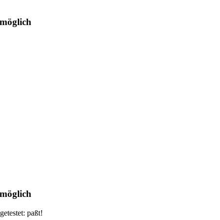
 möglich
 möglich
etestet: paßt!