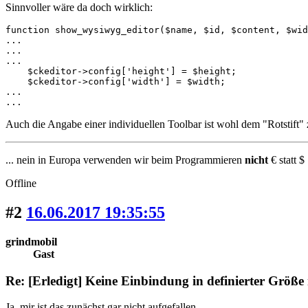
Sinnvoller wäre da doch wirklich:
function show_wysiwyg_editor($name, $id, $content, $wid
...

...

...

    $ckeditor->config['height'] = $height;

    $ckeditor->config['width'] = $width;

...

...
Auch die Angabe einer individuellen Toolbar ist wohl dem "Rotstift" 
... nein in Europa verwenden wir beim Programmieren
nicht
€ statt $ 
Offline
#2
16.06.2017 19:35:55
grindmobil
Gast
Re: [Erledigt] Keine Einbindung in definierter Größe
Ja, mir ist das zunächst gar nicht aufgefallen...