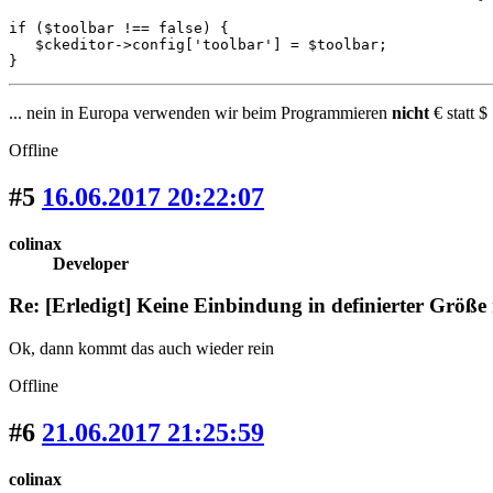
if ($toolbar !== false) {

   $ckeditor->config['toolbar'] = $toolbar;

}
... nein in Europa verwenden wir beim Programmieren
nicht
€ statt $ 
Offline
#5
16.06.2017 20:22:07
colinax
Developer
Re: [Erledigt] Keine Einbindung in definierter Größe
Ok, dann kommt das auch wieder rein
Offline
#6
21.06.2017 21:25:59
colinax