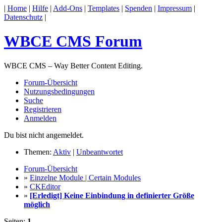
|
Home
|
Hilfe
|
Add-Ons
|
Templates
|
Spenden
|
Impressum
|
Datenschutz
|
WBCE CMS Forum
WBCE CMS – Way Better Content Editing.
Forum-Übersicht
Nutzungsbedingungen
Suche
Registrieren
Anmelden
Du bist nicht angemeldet.
Themen:
Aktiv
|
Unbeantwortet
Forum-Übersicht
»
Einzelne Module | Certain Modules
»
CKEditor
»
[Erledigt] Keine Einbindung in definierter Größe
möglich
Seiten:
1