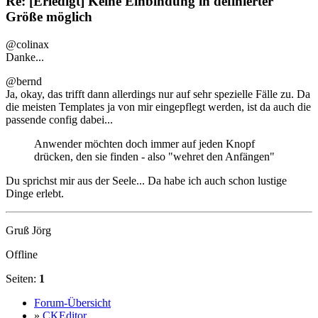
Re: [Erledigt] Keine Einbindung in definierter
Größe möglich
@colinax
Danke...
@bernd
Ja, okay, das trifft dann allerdings nur auf sehr spezielle Fälle zu. Da
die meisten Templates ja von mir eingepflegt werden, ist da auch die
passende config dabei...
Anwender möchten doch immer auf jeden Knopf
drücken, den sie finden - also "wehret den Anfängen"
Du sprichst mir aus der Seele... Da habe ich auch schon lustige
Dinge erlebt.
Gruß Jörg
Offline
Seiten:
1
Forum-Übersicht
»
CKEditor