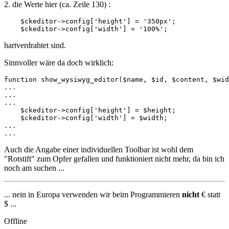
2. die Werte hier (ca. Zeile 130) :
    $ckeditor->config['height'] = '350px';

    $ckeditor->config['width'] = '100%';
hartverdrahtet sind.
Sinnvoller wäre da doch wirklich:
function show_wysiwyg_editor($name, $id, $content, $wid
...

...

...

    $ckeditor->config['height'] = $height;

    $ckeditor->config['width'] = $width;

...

...
Auch die Angabe einer individuellen Toolbar ist wohl dem
"Rotstift" zum Opfer gefallen und funktioniert nicht mehr, da bin ich
noch am suchen ...
... nein in Europa verwenden wir beim Programmieren
nicht
€ statt
$ ...
Offline