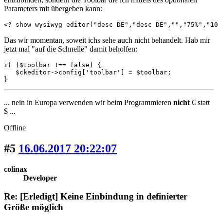
Parameters mit übergeben kann:
<? show_wysiwyg_editor("desc_DE","desc_DE","","75%","10
Das wir momentan, soweit ichs sehe auch nicht behandelt. Hab mir
jetzt mal "auf die Schnelle" damit beholfen:
if ($toolbar !== false) {

   $ckeditor->config['toolbar'] = $toolbar;

}
... nein in Europa verwenden wir beim Programmieren
nicht
€ statt
$ ...
Offline
#5
16.06.2017 20:22:07
colinax
Developer
Re: [Erledigt] Keine Einbindung in definierter
Größe möglich