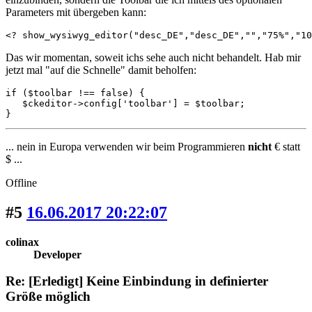
Parameters mit übergeben kann:
<? show_wysiwyg_editor("desc_DE","desc_DE","","75%","10
Das wir momentan, soweit ichs sehe auch nicht behandelt. Hab mir
jetzt mal "auf die Schnelle" damit beholfen:
if ($toolbar !== false) {

   $ckeditor->config['toolbar'] = $toolbar;

}
... nein in Europa verwenden wir beim Programmieren
nicht
€ statt
$ ...
Offline
#5
16.06.2017 20:22:07
colinax
Developer
Re: [Erledigt] Keine Einbindung in definierter
Größe möglich