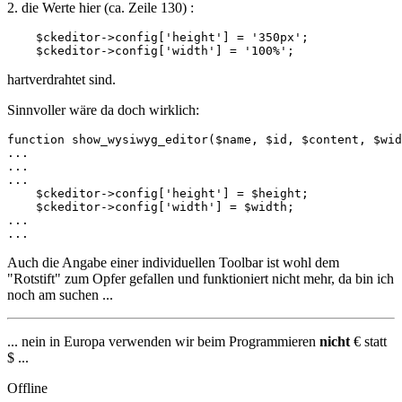
2. die Werte hier (ca. Zeile 130) :
    $ckeditor->config['height'] = '350px';

    $ckeditor->config['width'] = '100%';
hartverdrahtet sind.
Sinnvoller wäre da doch wirklich:
function show_wysiwyg_editor($name, $id, $content, $wid
...

...

...

    $ckeditor->config['height'] = $height;

    $ckeditor->config['width'] = $width;

...

...
Auch die Angabe einer individuellen Toolbar ist wohl dem
"Rotstift" zum Opfer gefallen und funktioniert nicht mehr, da bin ich
noch am suchen ...
... nein in Europa verwenden wir beim Programmieren
nicht
€ statt
$ ...
Offline