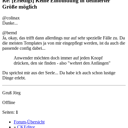
Re: [Erledigt] Keine Einbindung in definierter
Größe möglich
@colinax
Danke...
@bernd
Ja, okay, das trifft dann allerdings nur auf sehr spezielle Fälle zu. Da
die meisten Templates ja von mir eingepflegt werden, ist da auch die
passende config dabei...
Anwender möchten doch immer auf jeden Knopf
drücken, den sie finden - also "wehret den Anfängen"
Du sprichst mir aus der Seele... Da habe ich auch schon lustige
Dinge erlebt.
Gruß Jörg
Offline
Seiten:
1
Forum-Übersicht
»
CKEditor