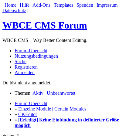
|
Home
|
Hilfe
|
Add-Ons
|
Templates
|
Spenden
|
Impressum
|
Datenschutz
|
WBCE CMS Forum
WBCE CMS – Way Better Content Editing.
Forum-Übersicht
Nutzungsbedingungen
Suche
Registrieren
Anmelden
Du bist nicht angemeldet.
Themen:
Aktiv
|
Unbeantwortet
Forum-Übersicht
»
Einzelne Module | Certain Modules
»
CKEditor
»
[Erledigt] Keine Einbindung in definierter Größe
möglich
Seiten:
1