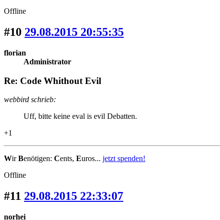
Offline
#10
29.08.2015 20:55:35
florian
Administrator
Re: Code Whithout Evil
webbird schrieb:
Uff, bitte keine eval is evil Debatten.
+1
W
ir
B
enötigen:
C
ents,
E
uros...
jetzt spenden!
Offline
#11
29.08.2015 22:33:07
norhei