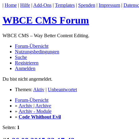
|
Home
|
Hilfe
|
Add-Ons
|
Templates
|
Spenden
|
Impressum
|
Datensc
WBCE CMS Forum
WBCE CMS – Way Better Content Editing.
Forum-Übersicht
Nutzungsbedingungen
Suche
Registrieren
Anmelden
Du bist nicht angemeldet.
Themen:
Aktiv
|
Unbeantwortet
Forum-Übersicht
»
Archiv | Archive
»
Archiv - Module
»
Code Whithout Evil
Seiten:
1