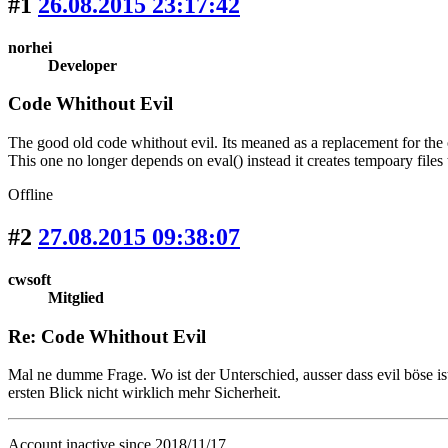
#1
26.08.2015 23:17:42
norhei
Developer
Code Whithout Evil
The good old code whithout evil. Its meaned as a replacement for the
This one no longer depends on eval() instead it creates tempoary files 
Offline
#2
27.08.2015 09:38:07
cwsoft
Mitglied
Re: Code Whithout Evil
Mal ne dumme Frage. Wo ist der Unterschied, ausser dass evil böse ist
ersten Blick nicht wirklich mehr Sicherheit.
Account inactive since 2018/11/17.