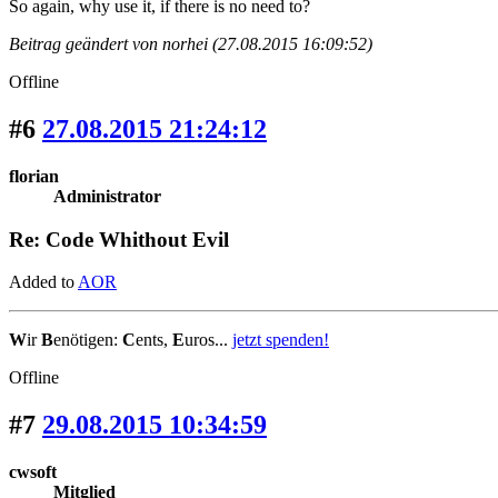
So again, why use it, if there is no need to?
Beitrag geändert von norhei (27.08.2015 16:09:52)
Offline
#6
27.08.2015 21:24:12
florian
Administrator
Re: Code Whithout Evil
Added to
AOR
W
ir
B
enötigen:
C
ents,
E
uros...
jetzt spenden!
Offline
#7
29.08.2015 10:34:59
cwsoft
Mitglied