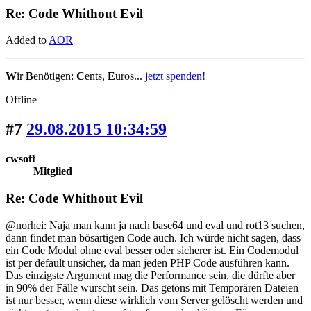
Re: Code Whithout Evil
Added to
AOR
W
ir
B
enötigen:
C
ents,
E
uros...
jetzt spenden!
Offline
#7
29.08.2015 10:34:59
cwsoft
Mitglied
Re: Code Whithout Evil
@norhei: Naja man kann ja nach base64 und eval und rot13 suchen,
dann findet man bösartigen Code auch. Ich würde nicht sagen, dass
ein Code Modul ohne eval besser oder sicherer ist. Ein Codemodul
ist per default unsicher, da man jeden PHP Code ausführen kann.
Das einzigste Argument mag die Performance sein, die dürfte aber
in 90% der Fälle wurscht sein. Das getöns mit Temporären Dateien
ist nur besser, wenn diese wirklich vom Server gelöscht werden und