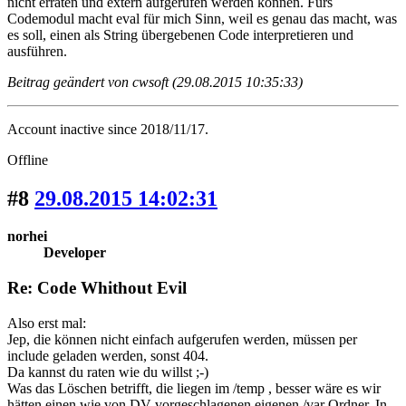
nicht erraten und extern aufgerufen werden können. Fürs
Codemodul macht eval für mich Sinn, weil es genau das macht, was
es soll, einen als String übergebenen Code interpretieren und
ausführen.
Beitrag geändert von cwsoft (29.08.2015 10:35:33)
Account inactive since 2018/11/17.
Offline
#8
29.08.2015 14:02:31
norhei
Developer
Re: Code Whithout Evil
Also erst mal:
Jep, die können nicht einfach aufgerufen werden, müssen per
include geladen werden, sonst 404.
Da kannst du raten wie du willst ;-)
Was das Löschen betrifft, die liegen im /temp , besser wäre es wir
hätten einen wie von DV vorgeschlagenen eigenen /var Ordner. In