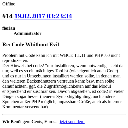
Offline
#14
19.02.2017 03:23:34
florian
Administrator
Re: Code Whithout Evil
Problem mit Code kann ich mit WBCE 1.1.11 und PHP 7.0 nicht
reproduzieren.
Der Hinweis bei code2 "nur Installieren, wenn notwendig" steht da
nur, weil es so ein mächtiges Tool ist (wie eigentlich auch Code)
und es nur in Umgebungen installiert werden sollte, in denen man
den weiteren Backendnutzern vertrauen kann; bzw. man sollte
darauf achten, ggf. die Zugriffsmöglichkeiten auf das Modul
entsprechend einzuschränken. Davon abgesehen, ist code2 in vielen
Dingen sogar besser (neueres Syntaxhighlighting, auch andere
Sprachen außer PHP möglich, anpassbare Größe, auch als interner
Kommentar verwendbar).
W
ir
B
enötigen:
C
ents,
E
uros...
jetzt spenden!