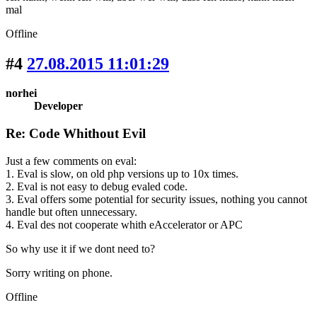
mal
Offline
#4
27.08.2015 11:01:29
norhei
Developer
Re: Code Whithout Evil
Just a few comments on eval:
1. Eval is slow, on old php versions up to 10x times.
2. Eval is not easy to debug evaled code.
3. Eval offers some potential for security issues, nothing you cannot
handle but often unnecessary.
4. Eval des not cooperate whith eAccelerator or APC
So why use it if we dont need to?
Sorry writing on phone.
Offline