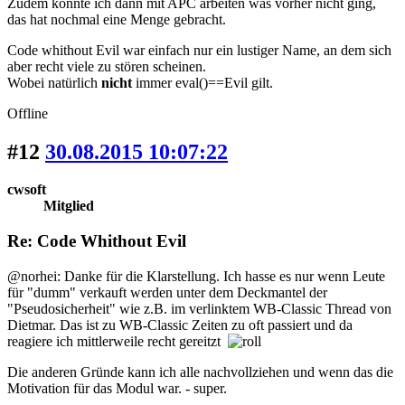
Zudem konnte ich dann mit APC arbeiten was vorher nicht ging,
das hat nochmal eine Menge gebracht.
Code whithout Evil war einfach nur ein lustiger Name, an dem sich
aber recht viele zu stören scheinen.
Wobei natürlich
nicht
immer eval()==Evil gilt.
Offline
#12
30.08.2015 10:07:22
cwsoft
Mitglied
Re: Code Whithout Evil
@norhei: Danke für die Klarstellung. Ich hasse es nur wenn Leute
für "dumm" verkauft werden unter dem Deckmantel der
"Pseudosicherheit" wie z.B. im verlinktem WB-Classic Thread von
Dietmar. Das ist zu WB-Classic Zeiten zu oft passiert und da
reagiere ich mittlerweile recht gereitzt
Die anderen Gründe kann ich alle nachvollziehen und wenn das die
Motivation für das Modul war. - super.