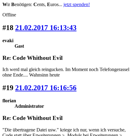
W
ir
B
enötigen:
C
ents,
E
uros...
jetzt spenden!
Offline
#18
21.02.2017 16:13:43
evaki
Gast
Re: Code Whithout Evil
Ich werd mal gleich reingucken. Im Moment noch Telefongerassel
ohne Ende.... Wahnsinn heute
#19
21.02.2017 16:16:56
florian
Administrator
Re: Code Whithout Evil
"Die übertragene Datei usw." kriege ich nur, wenn ich versuche,
Code statt über Erweiterungen >
Module
bei Erweiterungen >