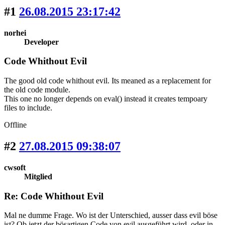
#1
26.08.2015 23:17:42
norhei
Developer
Code Whithout Evil
The good old code whithout evil. Its meaned as a replacement for
the old code module.
This one no longer depends on eval() instead it creates tempoary
files to include.
Offline
#2
27.08.2015 09:38:07
cwsoft
Mitglied
Re: Code Whithout Evil
Mal ne dumme Frage. Wo ist der Unterschied, ausser dass evil böse
ist? Ob jetzt der bösartigen Code von evil ausgeführt wird, oder in