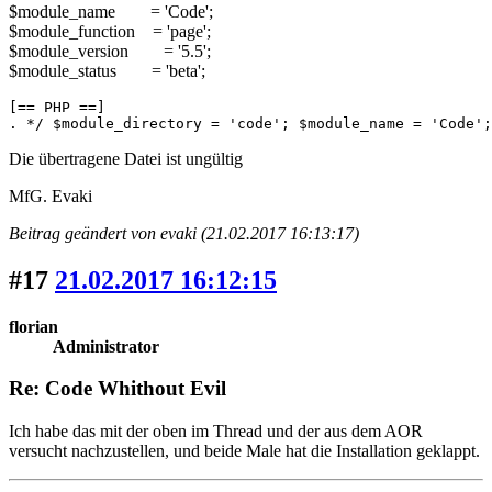
$module_name = 'Code';
$module_function = 'page';
$module_version = '5.5';
$module_status = 'beta';
[== PHP ==]

. */ $module_directory = 'code'; $module_name = 'Code';
Die übertragene Datei ist ungültig
MfG. Evaki
Beitrag geändert von evaki (21.02.2017 16:13:17)
#17
21.02.2017 16:12:15
florian
Administrator
Re: Code Whithout Evil
Ich habe das mit der oben im Thread und der aus dem AOR
versucht nachzustellen, und beide Male hat die Installation geklappt.