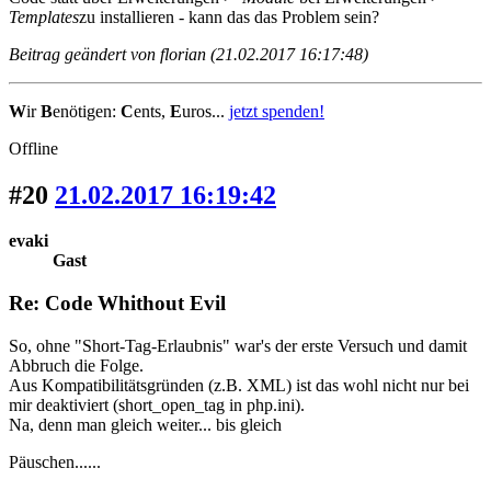
Templates
zu installieren - kann das das Problem sein?
Beitrag geändert von florian (21.02.2017 16:17:48)
W
ir
B
enötigen:
C
ents,
E
uros...
jetzt spenden!
Offline
#20
21.02.2017 16:19:42
evaki
Gast
Re: Code Whithout Evil
So, ohne "Short-Tag-Erlaubnis" war's der erste Versuch und damit
Abbruch die Folge.
Aus Kompatibilitätsgründen (z.B. XML) ist das wohl nicht nur bei
mir deaktiviert (short_open_tag in php.ini).
Na, denn man gleich weiter... bis gleich
Päuschen......