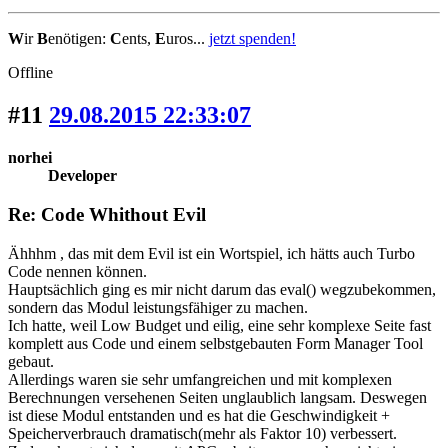
W
ir
B
enötigen:
C
ents,
E
uros...
jetzt spenden!
Offline
#11
29.08.2015 22:33:07
norhei
Developer
Re: Code Whithout Evil
Ähhhm , das mit dem Evil ist ein Wortspiel, ich hätts auch Turbo
Code nennen können.
Hauptsächlich ging es mir nicht darum das eval() wegzubekommen,
sondern das Modul leistungsfähiger zu machen.
Ich hatte, weil Low Budget und eilig, eine sehr komplexe Seite fast
komplett aus Code und einem selbstgebauten Form Manager Tool
gebaut.
Allerdings waren sie sehr umfangreichen und mit komplexen
Berechnungen versehenen Seiten unglaublich langsam. Deswegen
ist diese Modul entstanden und es hat die Geschwindigkeit +
Speicherverbrauch dramatisch(mehr als Faktor 10) verbessert.