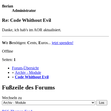
florian
Administrator
Re: Code Whithout Evil
Danke, ich hab's im AOR aktualisiert.
W
ir
B
enötigen:
C
ents,
E
uros...
jetzt spenden!
Offline
Seiten:
1
Forum-Übersicht
»
Archiv - Module
»
Code Whithout Evil
Fußzeile des Forums
Wechseln zu