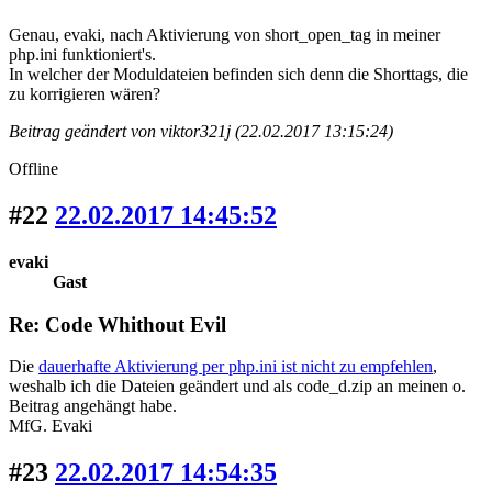
Genau, evaki, nach Aktivierung von short_open_tag in meiner
php.ini funktioniert's.
In welcher der Moduldateien befinden sich denn die Shorttags, die
zu korrigieren wären?
Beitrag geändert von viktor321j (22.02.2017 13:15:24)
Offline
#22
22.02.2017 14:45:52
evaki
Gast
Re: Code Whithout Evil
Die
dauerhafte Aktivierung per php.ini ist nicht zu empfehlen
,
weshalb ich die Dateien geändert und als code_d.zip an meinen o.
Beitrag angehängt habe.
MfG. Evaki
#23
22.02.2017 14:54:35