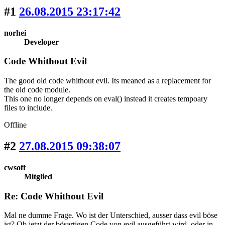
#1
26.08.2015 23:17:42
norhei
Developer
Code Whithout Evil
The good old code whithout evil. Its meaned as a replacement for
the old code module.
This one no longer depends on eval() instead it creates tempoary
files to include.
Offline
#2
27.08.2015 09:38:07
cwsoft
Mitglied
Re: Code Whithout Evil
Mal ne dumme Frage. Wo ist der Unterschied, ausser dass evil böse
ist? Ob jetzt der bösartigen Code von evil ausgeführt wird, oder in