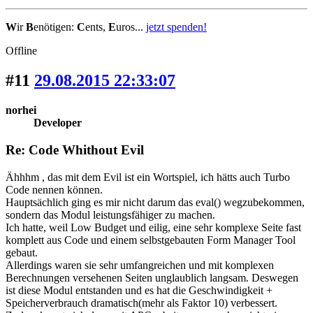
W
ir
B
enötigen:
C
ents,
E
uros...
jetzt spenden!
Offline
#11
29.08.2015 22:33:07
norhei
Developer
Re: Code Whithout Evil
Ähhhm , das mit dem Evil ist ein Wortspiel, ich hätts auch Turbo
Code nennen können.
Hauptsächlich ging es mir nicht darum das eval() wegzubekommen,
sondern das Modul leistungsfähiger zu machen.
Ich hatte, weil Low Budget und eilig, eine sehr komplexe Seite fast
komplett aus Code und einem selbstgebauten Form Manager Tool
gebaut.
Allerdings waren sie sehr umfangreichen und mit komplexen
Berechnungen versehenen Seiten unglaublich langsam. Deswegen
ist diese Modul entstanden und es hat die Geschwindigkeit +
Speicherverbrauch dramatisch(mehr als Faktor 10) verbessert.