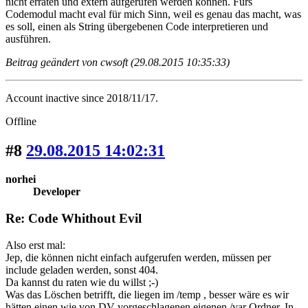
nicht erraten und extern aufgerufen werden können. Fürs
Codemodul macht eval für mich Sinn, weil es genau das macht, was
es soll, einen als String übergebenen Code interpretieren und
ausführen.
Beitrag geändert von cwsoft (29.08.2015 10:35:33)
Account inactive since 2018/11/17.
Offline
#8
29.08.2015 14:02:31
norhei
Developer
Re: Code Whithout Evil
Also erst mal:
Jep, die können nicht einfach aufgerufen werden, müssen per
include geladen werden, sonst 404.
Da kannst du raten wie du willst ;-)
Was das Löschen betrifft, die liegen im /temp , besser wäre es wir
hätten einen wie von DV vorgeschlagenen eigenen /var Ordner. In