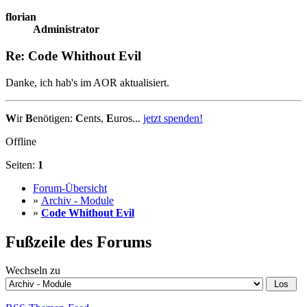
florian
Administrator
Re: Code Whithout Evil
Danke, ich hab's im AOR aktualisiert.
W
ir
B
enötigen:
C
ents,
E
uros...
jetzt spenden!
Offline
Seiten:
1
Forum-Übersicht
»
Archiv - Module
»
Code Whithout Evil
Fußzeile des Forums
Wechseln zu