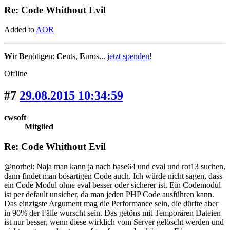
Re: Code Whithout Evil
Added to
AOR
W
ir
B
enötigen:
C
ents,
E
uros...
jetzt spenden!
Offline
#7
29.08.2015 10:34:59
cwsoft
Mitglied
Re: Code Whithout Evil
@norhei: Naja man kann ja nach base64 und eval und rot13 suchen,
dann findet man bösartigen Code auch. Ich würde nicht sagen, dass
ein Code Modul ohne eval besser oder sicherer ist. Ein Codemodul
ist per default unsicher, da man jeden PHP Code ausführen kann.
Das einzigste Argument mag die Performance sein, die dürfte aber
in 90% der Fälle wurscht sein. Das getöns mit Temporären Dateien
ist nur besser, wenn diese wirklich vom Server gelöscht werden und