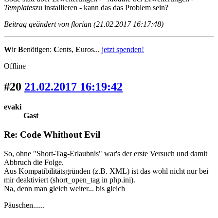
Templates
zu installieren - kann das das Problem sein?
Beitrag geändert von florian (21.02.2017 16:17:48)
W
ir
B
enötigen:
C
ents,
E
uros...
jetzt spenden!
Offline
#20
21.02.2017 16:19:42
evaki
Gast
Re: Code Whithout Evil
So, ohne "Short-Tag-Erlaubnis" war's der erste Versuch und damit
Abbruch die Folge.
Aus Kompatibilitätsgründen (z.B. XML) ist das wohl nicht nur bei
mir deaktiviert (short_open_tag in php.ini).
Na, denn man gleich weiter... bis gleich
Päuschen......