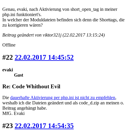
Genau, evaki, nach Aktivierung von short_open_tag in meiner
php.ini funktioniert's.
In welcher der Moduldateien befinden sich denn die Shorttags, die
zu korrigieren wären?
Beitrag geändert von viktor321j (22.02.2017 13:15:24)
Offline
#22
22.02.2017 14:45:52
evaki
Gast
Re: Code Whithout Evil
Die
dauerhafte Aktivierung per php.ini ist nicht zu empfehlen
,
weshalb ich die Dateien geändert und als code_d.zip an meinen o.
Beitrag angehängt habe.
MfG. Evaki
#23
22.02.2017 14:54:35