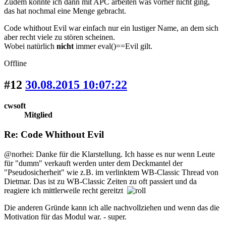
Zudem konnte ich dann mit APC arbeiten was vorher nicht ging,
das hat nochmal eine Menge gebracht.
Code whithout Evil war einfach nur ein lustiger Name, an dem sich
aber recht viele zu stören scheinen.
Wobei natürlich
nicht
immer eval()==Evil gilt.
Offline
#12
30.08.2015 10:07:22
cwsoft
Mitglied
Re: Code Whithout Evil
@norhei: Danke für die Klarstellung. Ich hasse es nur wenn Leute
für "dumm" verkauft werden unter dem Deckmantel der
"Pseudosicherheit" wie z.B. im verlinktem WB-Classic Thread von
Dietmar. Das ist zu WB-Classic Zeiten zu oft passiert und da
reagiere ich mittlerweile recht gereitzt
Die anderen Gründe kann ich alle nachvollziehen und wenn das die
Motivation für das Modul war. - super.