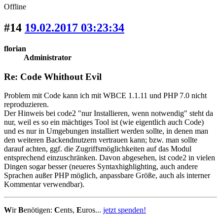
Offline
#14
19.02.2017 03:23:34
florian
Administrator
Re: Code Whithout Evil
Problem mit Code kann ich mit WBCE 1.1.11 und PHP 7.0 nicht
reproduzieren.
Der Hinweis bei code2 "nur Installieren, wenn notwendig" steht da
nur, weil es so ein mächtiges Tool ist (wie eigentlich auch Code)
und es nur in Umgebungen installiert werden sollte, in denen man
den weiteren Backendnutzern vertrauen kann; bzw. man sollte
darauf achten, ggf. die Zugriffsmöglichkeiten auf das Modul
entsprechend einzuschränken. Davon abgesehen, ist code2 in vielen
Dingen sogar besser (neueres Syntaxhighlighting, auch andere
Sprachen außer PHP möglich, anpassbare Größe, auch als interner
Kommentar verwendbar).
W
ir
B
enötigen:
C
ents,
E
uros...
jetzt spenden!