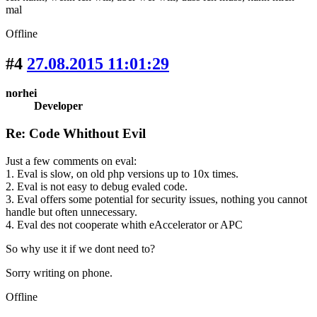
mal
Offline
#4
27.08.2015 11:01:29
norhei
Developer
Re: Code Whithout Evil
Just a few comments on eval:
1. Eval is slow, on old php versions up to 10x times.
2. Eval is not easy to debug evaled code.
3. Eval offers some potential for security issues, nothing you cannot
handle but often unnecessary.
4. Eval des not cooperate whith eAccelerator or APC
So why use it if we dont need to?
Sorry writing on phone.
Offline