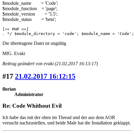
$module_name = 'Code';
$module_function = 'page';
$module_version = '5.5';
$module_status = 'beta';
[== PHP ==]

. */ $module_directory = 'code'; $module_name = 'Code';
Die übertragene Datei ist ungültig
MfG. Evaki
Beitrag geändert von evaki (21.02.2017 16:13:17)
#17
21.02.2017 16:12:15
florian
Administrator
Re: Code Whithout Evil
Ich habe das mit der oben im Thread und der aus dem AOR
versucht nachzustellen, und beide Male hat die Installation geklappt.