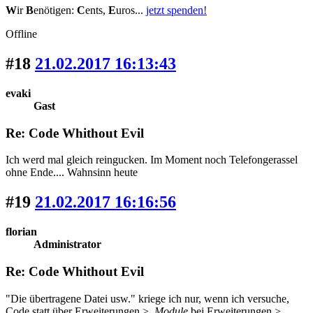
W
ir
B
enötigen:
C
ents,
E
uros...
jetzt spenden!
Offline
#18
21.02.2017 16:13:43
evaki
Gast
Re: Code Whithout Evil
Ich werd mal gleich reingucken. Im Moment noch Telefongerassel
ohne Ende.... Wahnsinn heute
#19
21.02.2017 16:16:56
florian
Administrator
Re: Code Whithout Evil
"Die übertragene Datei usw." kriege ich nur, wenn ich versuche,
Code statt über Erweiterungen >
Module
bei Erweiterungen >