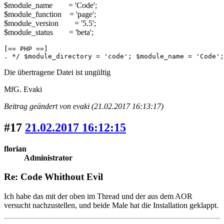
$module_name = 'Code';
$module_function = 'page';
$module_version = '5.5';
$module_status = 'beta';
[== PHP ==]

. */ $module_directory = 'code'; $module_name = 'Code';
Die übertragene Datei ist ungültig
MfG. Evaki
Beitrag geändert von evaki (21.02.2017 16:13:17)
#17
21.02.2017 16:12:15
florian
Administrator
Re: Code Whithout Evil
Ich habe das mit der oben im Thread und der aus dem AOR
versucht nachzustellen, und beide Male hat die Installation geklappt.