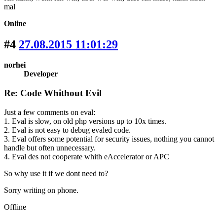
mal
Online
#4
27.08.2015 11:01:29
norhei
Developer
Re: Code Whithout Evil
Just a few comments on eval:
1. Eval is slow, on old php versions up to 10x times.
2. Eval is not easy to debug evaled code.
3. Eval offers some potential for security issues, nothing you cannot
handle but often unnecessary.
4. Eval des not cooperate whith eAccelerator or APC
So why use it if we dont need to?
Sorry writing on phone.
Offline