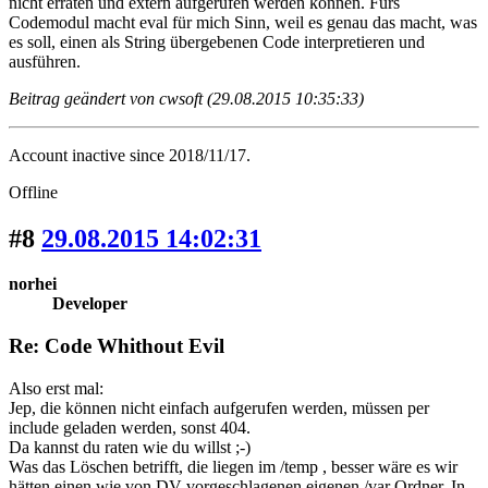
nicht erraten und extern aufgerufen werden können. Fürs
Codemodul macht eval für mich Sinn, weil es genau das macht, was
es soll, einen als String übergebenen Code interpretieren und
ausführen.
Beitrag geändert von cwsoft (29.08.2015 10:35:33)
Account inactive since 2018/11/17.
Offline
#8
29.08.2015 14:02:31
norhei
Developer
Re: Code Whithout Evil
Also erst mal:
Jep, die können nicht einfach aufgerufen werden, müssen per
include geladen werden, sonst 404.
Da kannst du raten wie du willst ;-)
Was das Löschen betrifft, die liegen im /temp , besser wäre es wir
hätten einen wie von DV vorgeschlagenen eigenen /var Ordner. In