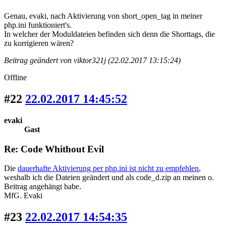
Genau, evaki, nach Aktivierung von short_open_tag in meiner
php.ini funktioniert's.
In welcher der Moduldateien befinden sich denn die Shorttags, die
zu korrigieren wären?
Beitrag geändert von viktor321j (22.02.2017 13:15:24)
Offline
#22
22.02.2017 14:45:52
evaki
Gast
Re: Code Whithout Evil
Die
dauerhafte Aktivierung per php.ini ist nicht zu empfehlen
,
weshalb ich die Dateien geändert und als code_d.zip an meinen o.
Beitrag angehängt habe.
MfG. Evaki
#23
22.02.2017 14:54:35