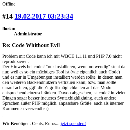
Offline
#14
19.02.2017 03:23:34
florian
Administrator
Re: Code Whithout Evil
Problem mit Code kann ich mit WBCE 1.1.11 und PHP 7.0 nicht
reproduzieren.
Der Hinweis bei code2 "nur Installieren, wenn notwendig" steht da
nur, weil es so ein mächtiges Tool ist (wie eigentlich auch Code)
und es nur in Umgebungen installiert werden sollte, in denen man
den weiteren Backendnutzern vertrauen kann; bzw. man sollte
darauf achten, ggf. die Zugriffsmöglichkeiten auf das Modul
entsprechend einzuschränken. Davon abgesehen, ist code2 in vielen
Dingen sogar besser (neueres Syntaxhighlighting, auch andere
Sprachen außer PHP möglich, anpassbare Größe, auch als interner
Kommentar verwendbar).
W
ir
B
enötigen:
C
ents,
E
uros...
jetzt spenden!