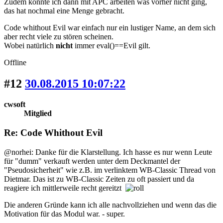
Zudem konnte ich dann mit APC arbeiten was vorher nicht ging,
das hat nochmal eine Menge gebracht.
Code whithout Evil war einfach nur ein lustiger Name, an dem sich
aber recht viele zu stören scheinen.
Wobei natürlich
nicht
immer eval()==Evil gilt.
Offline
#12
30.08.2015 10:07:22
cwsoft
Mitglied
Re: Code Whithout Evil
@norhei: Danke für die Klarstellung. Ich hasse es nur wenn Leute
für "dumm" verkauft werden unter dem Deckmantel der
"Pseudosicherheit" wie z.B. im verlinktem WB-Classic Thread von
Dietmar. Das ist zu WB-Classic Zeiten zu oft passiert und da
reagiere ich mittlerweile recht gereitzt
Die anderen Gründe kann ich alle nachvollziehen und wenn das die
Motivation für das Modul war. - super.