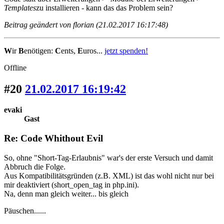
Templates
zu installieren - kann das das Problem sein?
Beitrag geändert von florian (21.02.2017 16:17:48)
W
ir
B
enötigen:
C
ents,
E
uros...
jetzt spenden!
Offline
#20
21.02.2017 16:19:42
evaki
Gast
Re: Code Whithout Evil
So, ohne "Short-Tag-Erlaubnis" war's der erste Versuch und damit
Abbruch die Folge.
Aus Kompatibilitätsgründen (z.B. XML) ist das wohl nicht nur bei
mir deaktiviert (short_open_tag in php.ini).
Na, denn man gleich weiter... bis gleich
Päuschen......