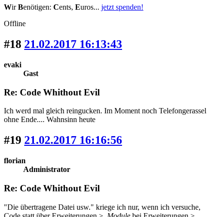
W
ir
B
enötigen:
C
ents,
E
uros...
jetzt spenden!
Offline
#18
21.02.2017 16:13:43
evaki
Gast
Re: Code Whithout Evil
Ich werd mal gleich reingucken. Im Moment noch Telefongerassel
ohne Ende.... Wahnsinn heute
#19
21.02.2017 16:16:56
florian
Administrator
Re: Code Whithout Evil
"Die übertragene Datei usw." kriege ich nur, wenn ich versuche,
Code statt über Erweiterungen >
Module
bei Erweiterungen >