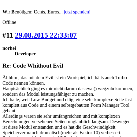
W
ir
B
enötigen:
C
ents,
E
uros...
jetzt spenden!
Offline
#11
29.08.2015 22:33:07
norhei
Developer
Re: Code Whithout Evil
Ähhhm , das mit dem Evil ist ein Wortspiel, ich hätts auch Turbo
Code nennen können.
Hauptsächlich ging es mir nicht darum das eval() wegzubekommen,
sondern das Modul leistungsfähiger zu machen.
Ich hatte, weil Low Budget und eilig, eine sehr komplexe Seite fast
komplett aus Code und einem selbstgebauten Form Manager Tool
gebaut.
Allerdings waren sie sehr umfangreichen und mit komplexen
Berechnungen versehenen Seiten unglaublich langsam. Deswegen
ist diese Modul entstanden und es hat die Geschwindigkeit +
Speicherverbrauch dramatisch(mehr als Faktor 10) verbessert.