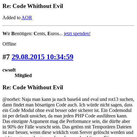
Re: Code Whithout Evil
Added to
AOR
W
ir
B
enötigen:
C
ents,
E
uros...
jetzt spenden!
Offline
#7
29.08.2015 10:34:59
cwsoft
Mitglied
Re: Code Whithout Evil
@norhei: Naja man kann ja nach base64 und eval und rot13 suchen,
dann findet man bösartigen Code auch. Ich würde nicht sagen, dass
ein Code Modul ohne eval besser oder sicherer ist. Ein Codemodul
ist per default unsicher, da man jeden PHP Code ausführen kann.
Das einzigste Argument mag die Performance sein, die dürfte aber
in 90% der Fälle wurscht sein. Das getöns mit Temporären Dateien
ist nur besser, wenn diese wirklich vom Server gelöscht werden und