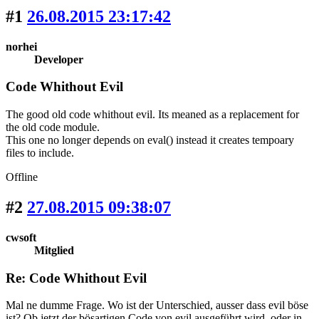
#1
26.08.2015 23:17:42
norhei
Developer
Code Whithout Evil
The good old code whithout evil. Its meaned as a replacement for
the old code module.
This one no longer depends on eval() instead it creates tempoary
files to include.
Offline
#2
27.08.2015 09:38:07
cwsoft
Mitglied
Re: Code Whithout Evil
Mal ne dumme Frage. Wo ist der Unterschied, ausser dass evil böse
ist? Ob jetzt der bösartigen Code von evil ausgeführt wird, oder in