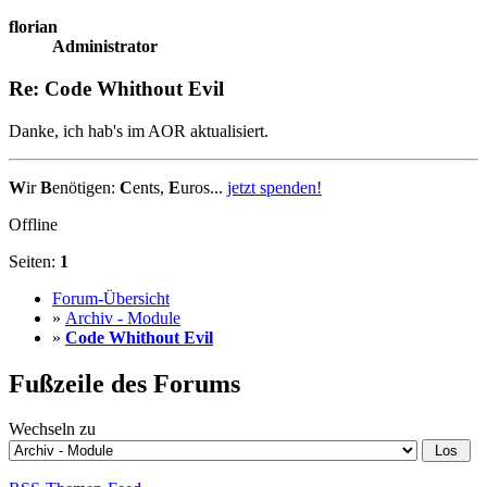
florian
Administrator
Re: Code Whithout Evil
Danke, ich hab's im AOR aktualisiert.
W
ir
B
enötigen:
C
ents,
E
uros...
jetzt spenden!
Offline
Seiten:
1
Forum-Übersicht
»
Archiv - Module
»
Code Whithout Evil
Fußzeile des Forums
Wechseln zu