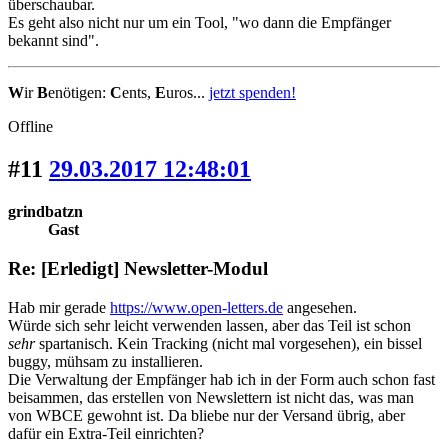
überschaubar.
Es geht also nicht nur um ein Tool, "wo dann die Empfänger
bekannt sind".
W
ir
B
enötigen:
C
ents,
E
uros...
jetzt spenden!
Offline
#11
29.03.2017 12:48:01
grindbatzn
Gast
Re: [Erledigt] Newsletter-Modul
Hab mir gerade
https://www.open-letters.de
angesehen.
Würde sich sehr leicht verwenden lassen, aber das Teil ist schon
sehr
spartanisch. Kein Tracking (nicht mal vorgesehen), ein bissel
buggy, mühsam zu installieren.
Die Verwaltung der Empfänger hab ich in der Form auch schon fast
beisammen, das erstellen von Newslettern ist nicht das, was man
von WBCE gewohnt ist. Da bliebe nur der Versand übrig, aber
dafür ein Extra-Teil einrichten?