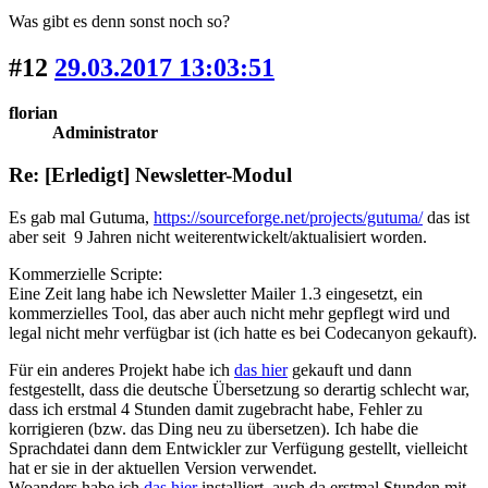
Was gibt es denn sonst noch so?
#12
29.03.2017 13:03:51
florian
Administrator
Re: [Erledigt] Newsletter-Modul
Es gab mal Gutuma,
https://sourceforge.net/projects/gutuma/
das ist
aber seit 9 Jahren nicht weiterentwickelt/aktualisiert worden.
Kommerzielle Scripte:
Eine Zeit lang habe ich Newsletter Mailer 1.3 eingesetzt, ein
kommerzielles Tool, das aber auch nicht mehr gepflegt wird und
legal nicht mehr verfügbar ist (ich hatte es bei Codecanyon gekauft).
Für ein anderes Projekt habe ich
das hier
gekauft und dann
festgestellt, dass die deutsche Übersetzung so derartig schlecht war,
dass ich erstmal 4 Stunden damit zugebracht habe, Fehler zu
korrigieren (bzw. das Ding neu zu übersetzen). Ich habe die
Sprachdatei dann dem Entwickler zur Verfügung gestellt, vielleicht
hat er sie in der aktuellen Version verwendet.
Woanders habe ich
das hier
installiert, auch da erstmal Stunden mit