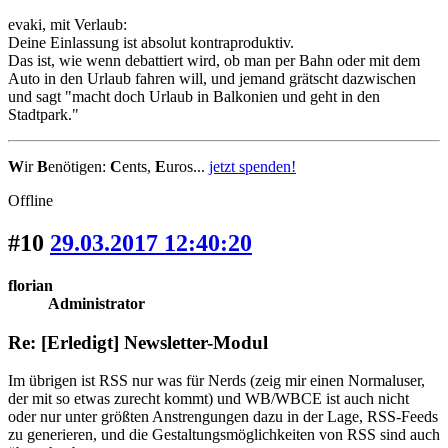
evaki, mit Verlaub:
Deine Einlassung ist absolut kontraproduktiv.
Das ist, wie wenn debattiert wird, ob man per Bahn oder mit dem
Auto in den Urlaub fahren will, und jemand grätscht dazwischen
und sagt "macht doch Urlaub in Balkonien und geht in den
Stadtpark."
W
ir
B
enötigen:
C
ents,
E
uros...
jetzt spenden!
Offline
#10
29.03.2017 12:40:20
florian
Administrator
Re: [Erledigt] Newsletter-Modul
Im übrigen ist RSS nur was für Nerds (zeig mir einen Normaluser,
der mit so etwas zurecht kommt) und WB/WBCE ist auch nicht
oder nur unter größten Anstrengungen dazu in der Lage, RSS-Feeds
zu generieren, und die Gestaltungsmöglichkeiten von RSS sind auch