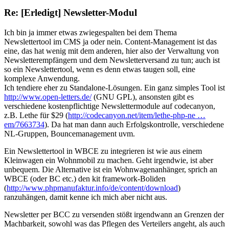
Re: [Erledigt] Newsletter-Modul
Ich bin ja immer etwas zwiegespalten bei dem Thema
Newslettertool im CMS ja oder nein. Content-Management ist das
eine, das hat wenig mit dem anderen, hier also der Verwaltung von
Newsletterempfängern und dem Newsletterversand zu tun; auch ist
so ein Newslettertool, wenn es denn etwas taugen soll, eine
komplexe Anwendung.
Ich tendiere eher zu Standalone-Lösungen. Ein ganz simples Tool ist
http://www.open-letters.de/
(GNU GPL), ansonsten gibt es
verschiedene kostenpflichtige Newslettermodule auf codecanyon,
z.B. Lethe für $29 (
http://codecanyon.net/item/lethe-php-ne …
em/7663734
). Da hat man dann auch Erfolgskontrolle, verschiedene
NL-Gruppen, Bouncemanagement uvm.
Ein Newslettertool in WBCE zu integrieren ist wie aus einem
Kleinwagen ein Wohnmobil zu machen. Geht irgendwie, ist aber
unbequem. Die Alternative ist ein Wohnwagenanhänger, sprich an
WBCE (oder BC etc.) den kit framework-Boliden
(
http://www.phpmanufaktur.info/de/content/download
)
ranzuhängen, damit kenne ich mich aber nicht aus.
Newsletter per BCC zu versenden stößt irgendwann an Grenzen der
Machbarkeit, sowohl was das Pflegen des Verteilers angeht, als auch