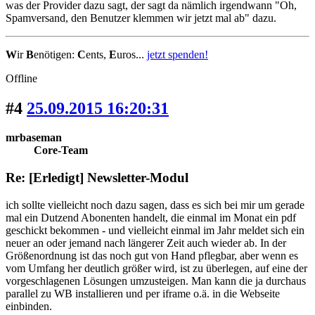
was der Provider dazu sagt, der sagt da nämlich irgendwann "Oh,
Spamversand, den Benutzer klemmen wir jetzt mal ab" dazu.
W
ir
B
enötigen:
C
ents,
E
uros...
jetzt spenden!
Offline
#4
25.09.2015 16:20:31
mrbaseman
Core-Team
Re: [Erledigt] Newsletter-Modul
ich sollte vielleicht noch dazu sagen, dass es sich bei mir um gerade
mal ein Dutzend Abonenten handelt, die einmal im Monat ein pdf
geschickt bekommen - und vielleicht einmal im Jahr meldet sich ein
neuer an oder jemand nach längerer Zeit auch wieder ab. In der
Größenordnung ist das noch gut von Hand pflegbar, aber wenn es
vom Umfang her deutlich größer wird, ist zu überlegen, auf eine der
vorgeschlagenen Lösungen umzusteigen. Man kann die ja durchaus
parallel zu WB installieren und per iframe o.ä. in die Webseite
einbinden.