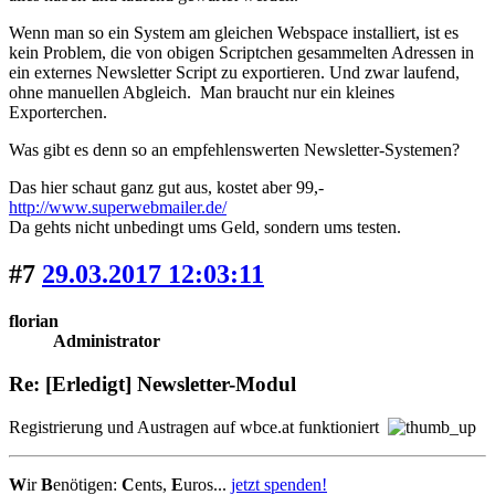
Wenn man so ein System am gleichen Webspace installiert, ist es
kein Problem, die von obigen Scriptchen gesammelten Adressen in
ein externes Newsletter Script zu exportieren. Und zwar laufend,
ohne manuellen Abgleich. Man braucht nur ein kleines
Exporterchen.
Was gibt es denn so an empfehlenswerten Newsletter-Systemen?
Das hier schaut ganz gut aus, kostet aber 99,-
http://www.superwebmailer.de/
Da gehts nicht unbedingt ums Geld, sondern ums testen.
#7
29.03.2017 12:03:11
florian
Administrator
Re: [Erledigt] Newsletter-Modul
Registrierung und Austragen auf wbce.at funktioniert
W
ir
B
enötigen:
C
ents,
E
uros...
jetzt spenden!