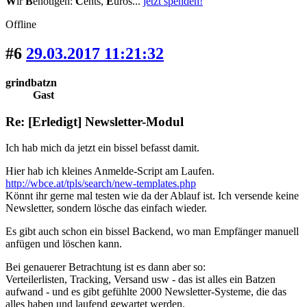
W
ir
B
enötigen:
C
ents,
E
uros...
jetzt spenden!
Offline
#6
29.03.2017 11:21:32
grindbatzn
Gast
Re: [Erledigt] Newsletter-Modul
Ich hab mich da jetzt ein bissel befasst damit.
Hier hab ich kleines Anmelde-Script am Laufen.
http://wbce.at/tpls/search/new-templates.php
Könnt ihr gerne mal testen wie da der Ablauf ist. Ich versende keine
Newsletter, sondern lösche das einfach wieder.
Es gibt auch schon ein bissel Backend, wo man Empfänger manuell
anfügen und löschen kann.
Bei genauerer Betrachtung ist es dann aber so:
Verteilerlisten, Tracking, Versand usw - das ist alles ein Batzen
aufwand - und es gibt gefühlte 2000 Newsletter-Systeme, die das
alles haben und laufend gewartet werden.