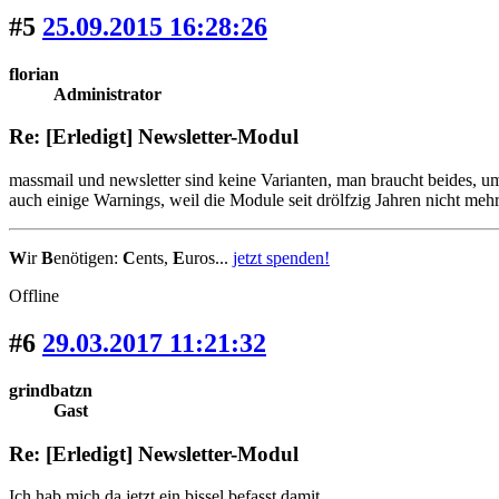
#5
25.09.2015 16:28:26
florian
Administrator
Re: [Erledigt] Newsletter-Modul
massmail und newsletter sind keine Varianten, man braucht beides, um
auch einige Warnings, weil die Module seit drölfzig Jahren nicht mehr
W
ir
B
enötigen:
C
ents,
E
uros...
jetzt spenden!
Offline
#6
29.03.2017 11:21:32
grindbatzn
Gast
Re: [Erledigt] Newsletter-Modul
Ich hab mich da jetzt ein bissel befasst damit.