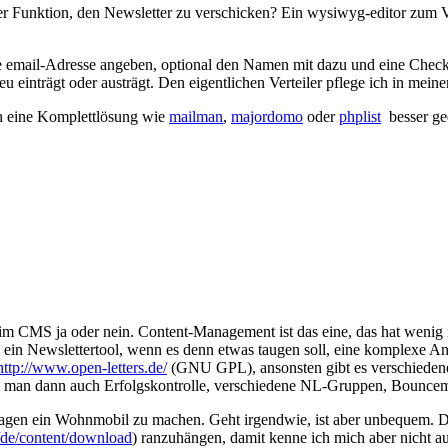
ner Funktion, den Newsletter zu verschicken? Ein wysiwyg-editor zum V
hre email-Adresse angeben, optional den Namen mit dazu und eine Che
 einträgt oder austrägt. Den eigentlichen Verteiler pflege ich in mei
ch eine Komplettlösung wie
mailman
,
majordomo
oder
phplist
besser ge
im CMS ja oder nein. Content-Management ist das eine, das hat wenig 
 ein Newslettertool, wenn es denn etwas taugen soll, eine komplexe 
http://www.open-letters.de/
(GNU GPL), ansonsten gibt es verschiedene 
at man dann auch Erfolgskontrolle, verschiedene NL-Gruppen, Bounc
wagen ein Wohnmobil zu machen. Geht irgendwie, ist aber unbequem. 
/de/content/download
) ranzuhängen, damit kenne ich mich aber nicht au