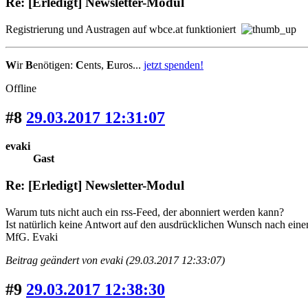
Re: [Erledigt] Newsletter-Modul
Registrierung und Austragen auf wbce.at funktioniert
W
ir
B
enötigen:
C
ents,
E
uros...
jetzt spenden!
Offline
#8
29.03.2017 12:31:07
evaki
Gast
Re: [Erledigt] Newsletter-Modul
Warum tuts nicht auch ein rss-Feed, der abonniert werden kann?
Ist natürlich keine Antwort auf den ausdrücklichen Wunsch nach ei
MfG. Evaki
Beitrag geändert von evaki (29.03.2017 12:33:07)
#9
29.03.2017 12:38:30