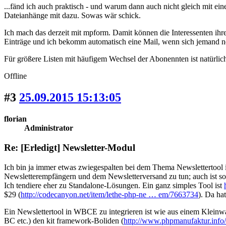
...fänd ich auch praktisch - und warum dann auch nicht gleich mit ei
Dateianhänge mit dazu. Sowas wär schick.
Ich mach das derzeit mit mpform. Damit können die Interessenten i
Einträge und ich bekomm automatisch eine Mail, wenn sich jemand neu
Für größere Listen mit häufigem Wechsel der Abonennten ist natürli
Offline
#3
25.09.2015 15:13:05
florian
Administrator
Re: [Erledigt] Newsletter-Modul
Ich bin ja immer etwas zwiegespalten bei dem Thema Newslettertool 
Newsletterempfängern und dem Newsletterversand zu tun; auch ist so
Ich tendiere eher zu Standalone-Lösungen. Ein ganz simples Tool ist
$29 (
http://codecanyon.net/item/lethe-php-ne … em/7663734
). Da h
Ein Newslettertool in WBCE zu integrieren ist wie aus einem Klein
BC etc.) den kit framework-Boliden (
http://www.phpmanufaktur.info