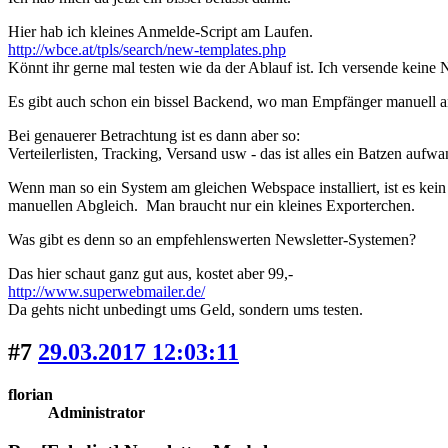
Hier hab ich kleines Anmelde-Script am Laufen.
http://wbce.at/tpls/search/new-templates.php
Könnt ihr gerne mal testen wie da der Ablauf ist. Ich versende keine 
Es gibt auch schon ein bissel Backend, wo man Empfänger manuell a
Bei genauerer Betrachtung ist es dann aber so:
Verteilerlisten, Tracking, Versand usw - das ist alles ein Batzen auf
Wenn man so ein System am gleichen Webspace installiert, ist es kei
manuellen Abgleich. Man braucht nur ein kleines Exporterchen.
Was gibt es denn so an empfehlenswerten Newsletter-Systemen?
Das hier schaut ganz gut aus, kostet aber 99,-
http://www.superwebmailer.de/
Da gehts nicht unbedingt ums Geld, sondern ums testen.
#7
29.03.2017 12:03:11
florian
Administrator