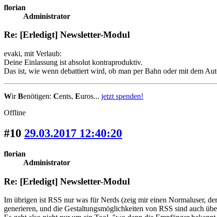
florian
Administrator
Re: [Erledigt] Newsletter-Modul
evaki, mit Verlaub:
Deine Einlassung ist absolut kontraproduktiv.
Das ist, wie wenn debattiert wird, ob man per Bahn oder mit dem Aut
W
ir
B
enötigen:
C
ents,
E
uros...
jetzt spenden!
Offline
#10
29.03.2017 12:40:20
florian
Administrator
Re: [Erledigt] Newsletter-Modul
Im übrigen ist RSS nur was für Nerds (zeig mir einen Normaluser, 
generieren, und die Gestaltungsmöglichkeiten von RSS sind auch übe