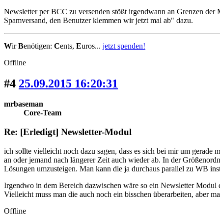
Newsletter per BCC zu versenden stößt irgendwann an Grenzen der Ma
Spamversand, den Benutzer klemmen wir jetzt mal ab" dazu.
W
ir
B
enötigen:
C
ents,
E
uros...
jetzt spenden!
Offline
#4
25.09.2015 16:20:31
mrbaseman
Core-Team
Re: [Erledigt] Newsletter-Modul
ich sollte vielleicht noch dazu sagen, dass es sich bei mir um gerad
an oder jemand nach längerer Zeit auch wieder ab. In der Größenordn
Lösungen umzusteigen. Man kann die ja durchaus parallel zu WB instal
Irgendwo in dem Bereich dazwischen wäre so ein Newsletter Modul d
Vielleicht muss man die auch noch ein bisschen überarbeiten, aber m
Offline