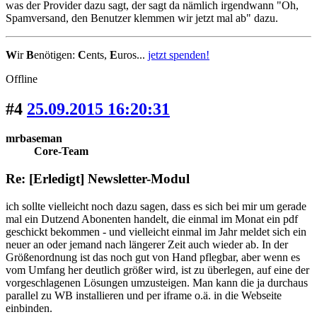
was der Provider dazu sagt, der sagt da nämlich irgendwann "Oh,
Spamversand, den Benutzer klemmen wir jetzt mal ab" dazu.
W
ir
B
enötigen:
C
ents,
E
uros...
jetzt spenden!
Offline
#4
25.09.2015 16:20:31
mrbaseman
Core-Team
Re: [Erledigt] Newsletter-Modul
ich sollte vielleicht noch dazu sagen, dass es sich bei mir um gerade
mal ein Dutzend Abonenten handelt, die einmal im Monat ein pdf
geschickt bekommen - und vielleicht einmal im Jahr meldet sich ein
neuer an oder jemand nach längerer Zeit auch wieder ab. In der
Größenordnung ist das noch gut von Hand pflegbar, aber wenn es
vom Umfang her deutlich größer wird, ist zu überlegen, auf eine der
vorgeschlagenen Lösungen umzusteigen. Man kann die ja durchaus
parallel zu WB installieren und per iframe o.ä. in die Webseite
einbinden.