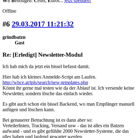
W
ir
B
enötigen:
C
ents,
E
uros...
jetzt spenden!
Offline
#6
29.03.2017 11:21:32
grindbatzn
Gast
Re: [Erledigt] Newsletter-Modul
Ich hab mich da jetzt ein bissel befasst damit.
Hier hab ich kleines Anmelde-Script am Laufen.
http://wbce.at/tpls/search/new-templates.php
Könnt ihr gerne mal testen wie da der Ablauf ist. Ich versende keine
Newsletter, sondern lösche das einfach wieder.
Es gibt auch schon ein bissel Backend, wo man Empfänger manuell
anfügen und löschen kann.
Bei genauerer Betrachtung ist es dann aber so:
Verteilerlisten, Tracking, Versand usw - das ist alles ein Batzen
aufwand - und es gibt gefühlte 2000 Newsletter-Systeme, die das
alles haben und laufend gewartet werden.