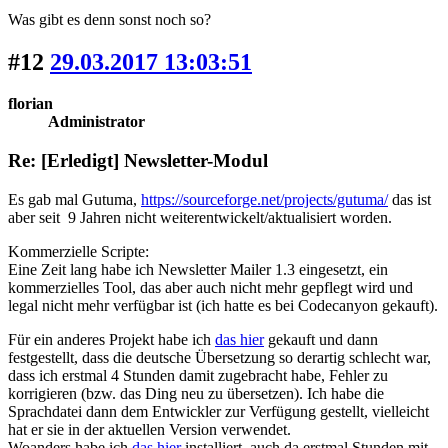
Was gibt es denn sonst noch so?
#12
29.03.2017 13:03:51
florian
Administrator
Re: [Erledigt] Newsletter-Modul
Es gab mal Gutuma,
https://sourceforge.net/projects/gutuma/
das ist
aber seit 9 Jahren nicht weiterentwickelt/aktualisiert worden.
Kommerzielle Scripte:
Eine Zeit lang habe ich Newsletter Mailer 1.3 eingesetzt, ein
kommerzielles Tool, das aber auch nicht mehr gepflegt wird und
legal nicht mehr verfügbar ist (ich hatte es bei Codecanyon gekauft).
Für ein anderes Projekt habe ich
das hier
gekauft und dann
festgestellt, dass die deutsche Übersetzung so derartig schlecht war,
dass ich erstmal 4 Stunden damit zugebracht habe, Fehler zu
korrigieren (bzw. das Ding neu zu übersetzen). Ich habe die
Sprachdatei dann dem Entwickler zur Verfügung gestellt, vielleicht
hat er sie in der aktuellen Version verwendet.
Woanders habe ich
das hier
installiert, auch da erstmal Stunden mit