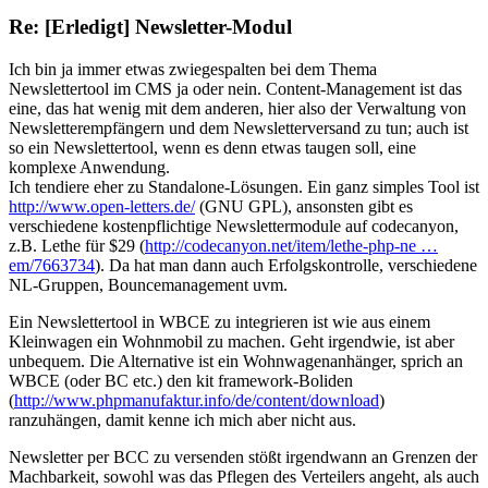
Re: [Erledigt] Newsletter-Modul
Ich bin ja immer etwas zwiegespalten bei dem Thema
Newslettertool im CMS ja oder nein. Content-Management ist das
eine, das hat wenig mit dem anderen, hier also der Verwaltung von
Newsletterempfängern und dem Newsletterversand zu tun; auch ist
so ein Newslettertool, wenn es denn etwas taugen soll, eine
komplexe Anwendung.
Ich tendiere eher zu Standalone-Lösungen. Ein ganz simples Tool ist
http://www.open-letters.de/
(GNU GPL), ansonsten gibt es
verschiedene kostenpflichtige Newslettermodule auf codecanyon,
z.B. Lethe für $29 (
http://codecanyon.net/item/lethe-php-ne …
em/7663734
). Da hat man dann auch Erfolgskontrolle, verschiedene
NL-Gruppen, Bouncemanagement uvm.
Ein Newslettertool in WBCE zu integrieren ist wie aus einem
Kleinwagen ein Wohnmobil zu machen. Geht irgendwie, ist aber
unbequem. Die Alternative ist ein Wohnwagenanhänger, sprich an
WBCE (oder BC etc.) den kit framework-Boliden
(
http://www.phpmanufaktur.info/de/content/download
)
ranzuhängen, damit kenne ich mich aber nicht aus.
Newsletter per BCC zu versenden stößt irgendwann an Grenzen der
Machbarkeit, sowohl was das Pflegen des Verteilers angeht, als auch