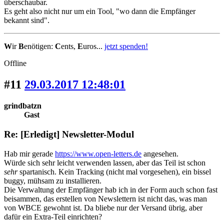
überschaubar.
Es geht also nicht nur um ein Tool, "wo dann die Empfänger
bekannt sind".
W
ir
B
enötigen:
C
ents,
E
uros...
jetzt spenden!
Offline
#11
29.03.2017 12:48:01
grindbatzn
Gast
Re: [Erledigt] Newsletter-Modul
Hab mir gerade
https://www.open-letters.de
angesehen.
Würde sich sehr leicht verwenden lassen, aber das Teil ist schon
sehr
spartanisch. Kein Tracking (nicht mal vorgesehen), ein bissel
buggy, mühsam zu installieren.
Die Verwaltung der Empfänger hab ich in der Form auch schon fast
beisammen, das erstellen von Newslettern ist nicht das, was man
von WBCE gewohnt ist. Da bliebe nur der Versand übrig, aber
dafür ein Extra-Teil einrichten?