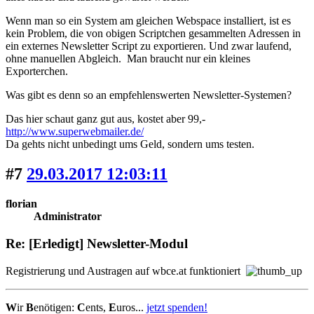
Wenn man so ein System am gleichen Webspace installiert, ist es
kein Problem, die von obigen Scriptchen gesammelten Adressen in
ein externes Newsletter Script zu exportieren. Und zwar laufend,
ohne manuellen Abgleich. Man braucht nur ein kleines
Exporterchen.
Was gibt es denn so an empfehlenswerten Newsletter-Systemen?
Das hier schaut ganz gut aus, kostet aber 99,-
http://www.superwebmailer.de/
Da gehts nicht unbedingt ums Geld, sondern ums testen.
#7
29.03.2017 12:03:11
florian
Administrator
Re: [Erledigt] Newsletter-Modul
Registrierung und Austragen auf wbce.at funktioniert
W
ir
B
enötigen:
C
ents,
E
uros...
jetzt spenden!