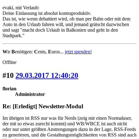
evaki, mit Verlaub:
Deine Einlassung ist absolut kontraproduktiv.
Das ist, wie wenn debattiert wird, ob man per Bahn oder mit dem
Auto in den Urlaub fahren will, und jemand grätscht dazwischen
und sagt "macht doch Urlaub in Balkonien und geht in den
Stadtpark."
W
ir
B
enötigen:
C
ents,
E
uros...
jetzt spenden!
Offline
#10
29.03.2017 12:40:20
florian
Administrator
Re: [Erledigt] Newsletter-Modul
Im übrigen ist RSS nur was für Nerds (zeig mir einen Normaluser,
der mit so etwas zurecht kommt) und WB/WBCE ist auch nicht
oder nur unter größten Anstrengungen dazu in der Lage, RSS-Feeds
zu generieren, und die Gestaltungsmöglichkeiten von RSS sind auch