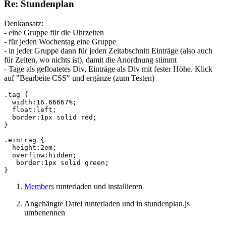
Re: Stundenplan
Denkansatz:
- eine Gruppe für die Uhrzeiten
- für jeden Wochentag eine Gruppe
- in jeder Gruppe dann für jeden Zeitabschnitt Einträge (also auch
für Zeiten, wo nichts ist), damit die Anordnung stimmt
- Tage als gefloatetes Div, Einträge als Div mit fester Höhe. Klick
auf "Bearbeite CSS" und ergänze (zum Testen)
.tag {

  width:16.66667%;

  float:left;

  border:1px solid red;

}

.eintrag {

  height:2em;

  overflow:hidden;

   border:1px solid green;

}
Members
runterladen und installieren
Angehängte Datei runterladen und in stundenplan.js
umbenennen