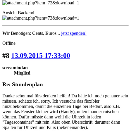
Ansicht Backend
W
ir
B
enötigen:
C
ents,
E
uros...
jetzt spenden!
Offline
#8
13.09.2015 17:33:00
screamindan
Mitglied
Re: Stundenplan
Danke schonmal fürs denken helfen! Da hätte ich noch genauer sein
müssen, schätze ich, sorry. Ich versuche das flexibler
hinzubekommen, damit die einzelnen Tage bei Bedarf, also z.B.
wenn das Fenster kleiner wird (Handy), untereinander rutschen
können. Dafür müsste dann wohl die Uhrzeit in jeden
"Tagescontainer" mit rein. Also oben Überschrift, darunter dann
Spalten für Uhrzeit und Kurs (nebeneinander).