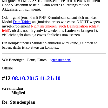
Mit guten HTML/CSS-Kenntnissen ließe sich so etwas in einem
Code2-Abschnitt basteln. Dann wird es allerdings mit der
Aktualisierung schwierig.
Oder irgend jemand mit PHP-Kenntnissen schaut sich mal das
Modul
Data Tables
an (funktioniert so wie es ist, NICHT wegen
mysql-Problemen!
Nicht installieren, auch Deinstallation schlägt
fehl!
), ob das noch irgendwie wieder ans Laufen zu bringen ist,
vielleicht geht damit ja etwas ähnliches umzusetzen.
Ein komplett neues Stundenplanmodul wird keine_r einfach so
bauen, dafür ist so etwas zu komplex.
W
ir
B
enötigen:
C
ents,
E
uros...
jetzt spenden!
Offline
#12
08.10.2015 11:21:10
screamindan
Mitglied
Re: Stundenplan