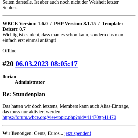
Seiten darstelle. Ist aber auch noch nicht der Weisheit letzter
Schluss.
WBCE Version: 1.6.0 / PHP Version: 8.1.15 / Template:
Deizerr 0.7
Wichtig ist es nicht, dass man es schon kann, sondern das man
einfach erst einmal anfängt!
Offline
#20
06.03.2023 08:05:17
florian
Administrator
Re: Stundenplan
Das hatten wir doch letztens, Members kann auch Alias-Einträge,
das muss nur aktiviert werden.
https://forum.wbce.org/viewtopic.php?pid=41470#p41470
W
ir
B
enötigen:
C
ents,
E
uros...
jetzt spenden!