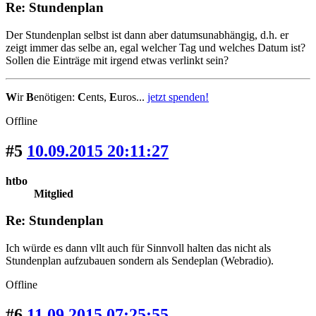
Re: Stundenplan
Der Stundenplan selbst ist dann aber datumsunabhängig, d.h. er
zeigt immer das selbe an, egal welcher Tag und welches Datum ist?
Sollen die Einträge mit irgend etwas verlinkt sein?
W
ir
B
enötigen:
C
ents,
E
uros...
jetzt spenden!
Offline
#5
10.09.2015 20:11:27
htbo
Mitglied
Re: Stundenplan
Ich würde es dann vllt auch für Sinnvoll halten das nicht als
Stundenplan aufzubauen sondern als Sendeplan (Webradio).
Offline
#6
11.09.2015 07:25:55