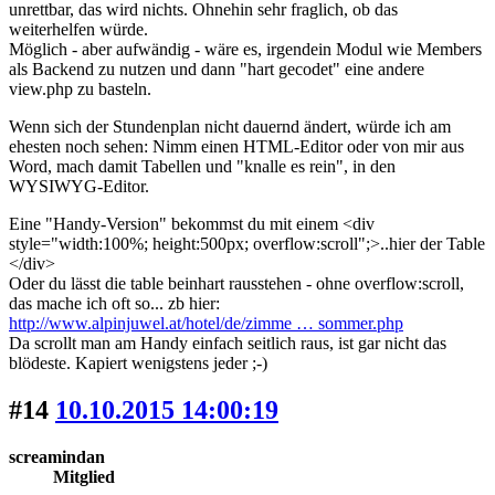
unrettbar, das wird nichts. Ohnehin sehr fraglich, ob das
weiterhelfen würde.
Möglich - aber aufwändig - wäre es, irgendein Modul wie Members
als Backend zu nutzen und dann "hart gecodet" eine andere
view.php zu basteln.
Wenn sich der Stundenplan nicht dauernd ändert, würde ich am
ehesten noch sehen: Nimm einen HTML-Editor oder von mir aus
Word, mach damit Tabellen und "knalle es rein", in den
WYSIWYG-Editor.
Eine "Handy-Version" bekommst du mit einem <div
style="width:100%; height:500px; overflow:scroll";>..hier der Table
</div>
Oder du lässt die table beinhart rausstehen - ohne overflow:scroll,
das mache ich oft so... zb hier:
http://www.alpinjuwel.at/hotel/de/zimme … sommer.php
Da scrollt man am Handy einfach seitlich raus, ist gar nicht das
blödeste. Kapiert wenigstens jeder ;-)
#14
10.10.2015 14:00:19
screamindan
Mitglied