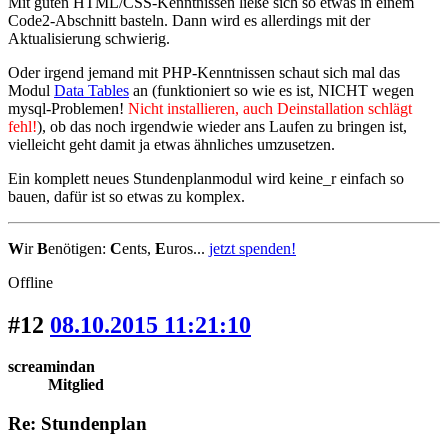
Mit guten HTML/CSS-Kenntnissen ließe sich so etwas in einem
Code2-Abschnitt basteln. Dann wird es allerdings mit der
Aktualisierung schwierig.
Oder irgend jemand mit PHP-Kenntnissen schaut sich mal das
Modul
Data Tables
an (funktioniert so wie es ist, NICHT wegen
mysql-Problemen!
Nicht installieren, auch Deinstallation schlägt
fehl!
), ob das noch irgendwie wieder ans Laufen zu bringen ist,
vielleicht geht damit ja etwas ähnliches umzusetzen.
Ein komplett neues Stundenplanmodul wird keine_r einfach so
bauen, dafür ist so etwas zu komplex.
W
ir
B
enötigen:
C
ents,
E
uros...
jetzt spenden!
Offline
#12
08.10.2015 11:21:10
screamindan
Mitglied
Re: Stundenplan