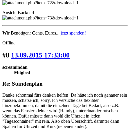
Ansicht Backend
W
ir
B
enötigen:
C
ents,
E
uros...
jetzt spenden!
Offline
#8
13.09.2015 17:33:00
screamindan
Mitglied
Re: Stundenplan
Danke schonmal fürs denken helfen! Da hätte ich noch genauer sein
müssen, schätze ich, sorry. Ich versuche das flexibler
hinzubekommen, damit die einzelnen Tage bei Bedarf, also z.B.
wenn das Fenster kleiner wird (Handy), untereinander rutschen
können. Dafür müsste dann wohl die Uhrzeit in jeden
"Tagescontainer" mit rein. Also oben Überschrift, darunter dann
Spalten für Uhrzeit und Kurs (nebeneinander).