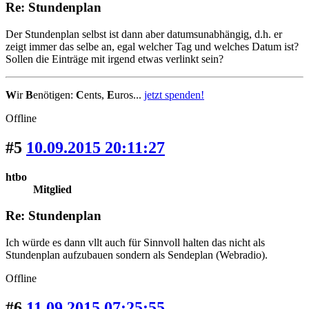
Re: Stundenplan
Der Stundenplan selbst ist dann aber datumsunabhängig, d.h. er
zeigt immer das selbe an, egal welcher Tag und welches Datum ist?
Sollen die Einträge mit irgend etwas verlinkt sein?
W
ir
B
enötigen:
C
ents,
E
uros...
jetzt spenden!
Offline
#5
10.09.2015 20:11:27
htbo
Mitglied
Re: Stundenplan
Ich würde es dann vllt auch für Sinnvoll halten das nicht als
Stundenplan aufzubauen sondern als Sendeplan (Webradio).
Offline
#6
11.09.2015 07:25:55