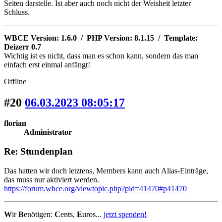
Seiten darstelle. Ist aber auch noch nicht der Weisheit letzter
Schluss.
WBCE Version: 1.6.0 / PHP Version: 8.1.15 / Template:
Deizerr 0.7
Wichtig ist es nicht, dass man es schon kann, sondern das man
einfach erst einmal anfängt!
Offline
#20
06.03.2023 08:05:17
florian
Administrator
Re: Stundenplan
Das hatten wir doch letztens, Members kann auch Alias-Einträge,
das muss nur aktiviert werden.
https://forum.wbce.org/viewtopic.php?pid=41470#p41470
W
ir
B
enötigen:
C
ents,
E
uros...
jetzt spenden!