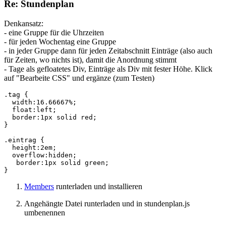
Re: Stundenplan
Denkansatz:
- eine Gruppe für die Uhrzeiten
- für jeden Wochentag eine Gruppe
- in jeder Gruppe dann für jeden Zeitabschnitt Einträge (also auch
für Zeiten, wo nichts ist), damit die Anordnung stimmt
- Tage als gefloatetes Div, Einträge als Div mit fester Höhe. Klick
auf "Bearbeite CSS" und ergänze (zum Testen)
.tag {

  width:16.66667%;

  float:left;

  border:1px solid red;

}

.eintrag {

  height:2em;

  overflow:hidden;

   border:1px solid green;

}
Members
runterladen und installieren
Angehängte Datei runterladen und in stundenplan.js
umbenennen