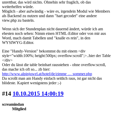
unrettbar, das wird nichts. Ohnehin sehr fraglich, ob das
weiterhelfen würde.
Möglich - aber aufwändig - wäre es, irgendein Modul wie Members
als Backend zu nutzen und dann "hart gecodet" eine andere
view.php zu basteln.
Wenn sich der Stundenplan nicht dauernd ändert, würde ich am
ehesten noch sehen: Nimm einen HTML-Editor oder von mir aus
Word, mach damit Tabellen und "knalle es rein", in den
WYSIWYG-Editor.
Eine "Handy-Version" bekommst du mit einem <div
style="width:100%; height:500px; overflow:scroll";>..hier der Table
</div>
Oder du lässt die table beinhart rausstehen - ohne overflow:scroll,
das mache ich oft so... zb hier:
http://www.alpinjuwel.at/hotel/de/zimme … sommer.php
Da scrollt man am Handy einfach seitlich raus, ist gar nicht das
blödeste. Kapiert wenigstens jeder ;-)
#14
10.10.2015 14:00:19
screamindan
Mitglied