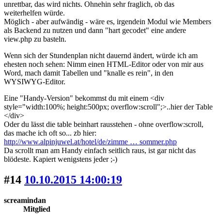
unrettbar, das wird nichts. Ohnehin sehr fraglich, ob das
weiterhelfen würde.
Möglich - aber aufwändig - wäre es, irgendein Modul wie Members
als Backend zu nutzen und dann "hart gecodet" eine andere
view.php zu basteln.
Wenn sich der Stundenplan nicht dauernd ändert, würde ich am
ehesten noch sehen: Nimm einen HTML-Editor oder von mir aus
Word, mach damit Tabellen und "knalle es rein", in den
WYSIWYG-Editor.
Eine "Handy-Version" bekommst du mit einem <div
style="width:100%; height:500px; overflow:scroll";>..hier der Table
</div>
Oder du lässt die table beinhart rausstehen - ohne overflow:scroll,
das mache ich oft so... zb hier:
http://www.alpinjuwel.at/hotel/de/zimme … sommer.php
Da scrollt man am Handy einfach seitlich raus, ist gar nicht das
blödeste. Kapiert wenigstens jeder ;-)
#14
10.10.2015 14:00:19
screamindan
Mitglied