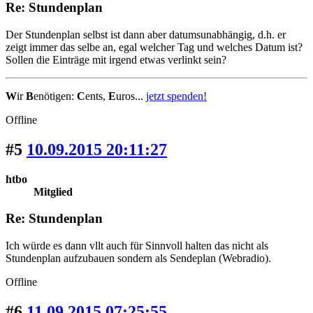
Re: Stundenplan
Der Stundenplan selbst ist dann aber datumsunabhängig, d.h. er
zeigt immer das selbe an, egal welcher Tag und welches Datum ist?
Sollen die Einträge mit irgend etwas verlinkt sein?
W
ir
B
enötigen:
C
ents,
E
uros...
jetzt spenden!
Offline
#5
10.09.2015 20:11:27
htbo
Mitglied
Re: Stundenplan
Ich würde es dann vllt auch für Sinnvoll halten das nicht als
Stundenplan aufzubauen sondern als Sendeplan (Webradio).
Offline
#6
11.09.2015 07:25:55