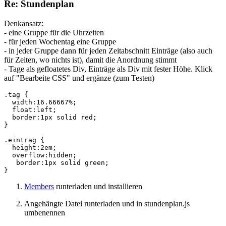
Re: Stundenplan
Denkansatz:
- eine Gruppe für die Uhrzeiten
- für jeden Wochentag eine Gruppe
- in jeder Gruppe dann für jeden Zeitabschnitt Einträge (also auch
für Zeiten, wo nichts ist), damit die Anordnung stimmt
- Tage als gefloatetes Div, Einträge als Div mit fester Höhe. Klick
auf "Bearbeite CSS" und ergänze (zum Testen)
.tag {

  width:16.66667%;

  float:left;

  border:1px solid red;

}

.eintrag {

  height:2em;

  overflow:hidden;

   border:1px solid green;

}
Members
runterladen und installieren
Angehängte Datei runterladen und in stundenplan.js
umbenennen