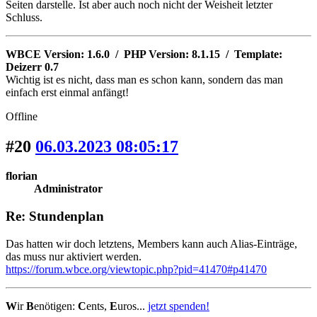
Seiten darstelle. Ist aber auch noch nicht der Weisheit letzter
Schluss.
WBCE Version: 1.6.0 / PHP Version: 8.1.15 / Template:
Deizerr 0.7
Wichtig ist es nicht, dass man es schon kann, sondern das man
einfach erst einmal anfängt!
Offline
#20
06.03.2023 08:05:17
florian
Administrator
Re: Stundenplan
Das hatten wir doch letztens, Members kann auch Alias-Einträge,
das muss nur aktiviert werden.
https://forum.wbce.org/viewtopic.php?pid=41470#p41470
W
ir
B
enötigen:
C
ents,
E
uros...
jetzt spenden!