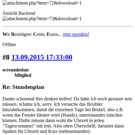
Ansicht Backend
W
ir
B
enötigen:
C
ents,
E
uros...
jetzt spenden!
Offline
#8
13.09.2015 17:33:00
screamindan
Mitglied
Re: Stundenplan
Danke schonmal fürs denken helfen! Da hätte ich noch genauer sein
müssen, schätze ich, sorry. Ich versuche das flexibler
hinzubekommen, damit die einzelnen Tage bei Bedarf, also z.B.
wenn das Fenster kleiner wird (Handy), untereinander rutschen
können. Dafür müsste dann wohl die Uhrzeit in jeden
"Tagescontainer" mit rein. Also oben Überschrift, darunter dann
Spalten für Uhrzeit und Kurs (nebeneinander).