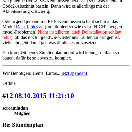
Mit guten HTML/CSS-Kenntnissen ließe sich so etwas in einem
Code2-Abschnitt basteln. Dann wird es allerdings mit der
Aktualisierung schwierig.
Oder irgend jemand mit PHP-Kenntnissen schaut sich mal das
Modul
Data Tables
an (funktioniert so wie es ist, NICHT wegen
mysql-Problemen!
Nicht installieren, auch Deinstallation schlägt
fehl!
), ob das noch irgendwie wieder ans Laufen zu bringen ist,
vielleicht geht damit ja etwas ähnliches umzusetzen.
Ein komplett neues Stundenplanmodul wird keine_r einfach so
bauen, dafür ist so etwas zu komplex.
W
ir
B
enötigen:
C
ents,
E
uros...
jetzt spenden!
Offline
#12
08.10.2015 11:21:10
screamindan
Mitglied
Re: Stundenplan