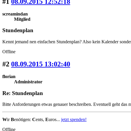
#1
08.09.2015 12:52:18
screamindan
Mitglied
Stundenplan
Kennt jemand nen einfachen Stundenplan? Also kein Kalender sonder
Offline
#2
08.09.2015 13:02:40
florian
Administrator
Re: Stundenplan
Bitte Anforderungen etwas genauer beschreiben. Eventuell geht das
W
ir
B
enötigen:
C
ents,
E
uros...
jetzt spenden!
Offline