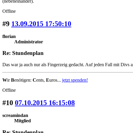
(nebeneinander).
Offline
#9
13.09.2015 17:50:10
florian
Administrator
Re: Stundenplan
Das war ja auch nur als Fingerzeig gedacht. Auf jeden Fall mit Divs ar
W
ir
B
enötigen:
C
ents,
E
uros...
jetzt spenden!
Offline
#10
07.10.2015 16:15:08
screamindan
Mitglied
Re: Stundenplan