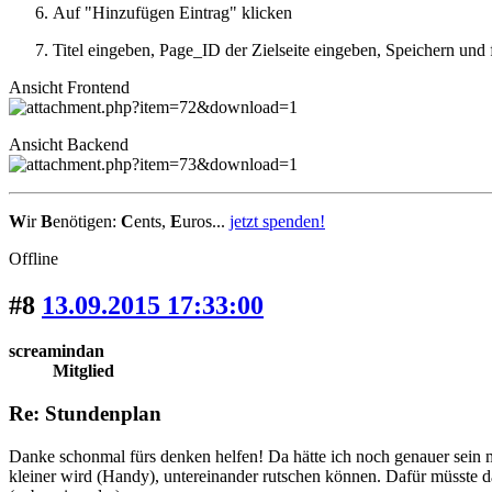
Auf "Hinzufügen Eintrag" klicken
Titel eingeben, Page_ID der Zielseite eingeben, Speichern und 
Ansicht Frontend
Ansicht Backend
W
ir
B
enötigen:
C
ents,
E
uros...
jetzt spenden!
Offline
#8
13.09.2015 17:33:00
screamindan
Mitglied
Re: Stundenplan
Danke schonmal fürs denken helfen! Da hätte ich noch genauer sein mü
kleiner wird (Handy), untereinander rutschen können. Dafür müsste da