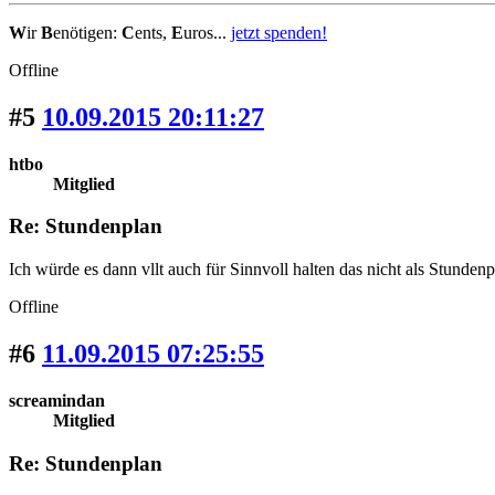
W
ir
B
enötigen:
C
ents,
E
uros...
jetzt spenden!
Offline
#5
10.09.2015 20:11:27
htbo
Mitglied
Re: Stundenplan
Ich würde es dann vllt auch für Sinnvoll halten das nicht als Stunde
Offline
#6
11.09.2015 07:25:55
screamindan
Mitglied
Re: Stundenplan