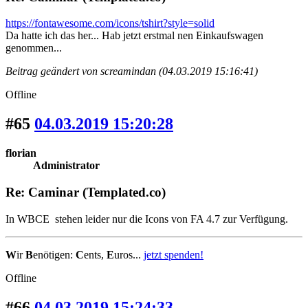
https://fontawesome.com/icons/tshirt?style=solid
Da hatte ich das her... Hab jetzt erstmal nen Einkaufswagen
genommen...
Beitrag geändert von screamindan (04.03.2019 15:16:41)
Offline
#65
04.03.2019 15:20:28
florian
Administrator
Re: Caminar (Templated.co)
In WBCE stehen leider nur die Icons von FA 4.7 zur Verfügung.
W
ir
B
enötigen:
C
ents,
E
uros...
jetzt spenden!
Offline
#66
04.03.2019 15:24:33