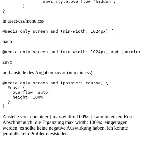
		navi.style.overflow='hidden';	

	}

}
in asset/css/menu.css
@media only screen and (min-width: 1024px) { 	
nach
@media only screen and (min-width: 1024px) and (pointer
zuvo
und anstelle des Angaben zuvor (in main.css)
@media only screen and (pointer: coarse) {

  #navi {

    overflow: auto;

    height: 100%;

  }

}
Anstelle von .container [ max-width: 100%; ] kann im ersten Reset
Abschnitt auch die Ergänzung max-width: 100%; eingetragen
werden, es sollte keine negative Auswirkung haben, ich konnte
jednfalls kein Problem feststellen.