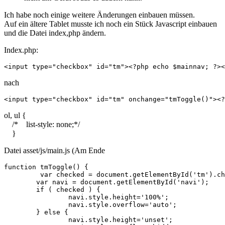
Ich habe noch einige weitere Änderungen einbauen müssen.
Auf ein ältere Tablet musste ich noch ein Stück Javascript einbauen
und die Datei index,php ändern.
Index.php:
<input type="checkbox" id="tm"><?php echo $mainnav; ?><
nach
<input type="checkbox" id="tm" onchange="tmToggle()"><?
ol, ul {
/* list-style: none;*/
}
Datei asset/js/main.js (Am Ende
function tmToggle() {

	 var checked = document.getElementById('tm').checked;

	var navi = document.getElementById('navi');

	if ( checked ) {

		navi.style.height='100%';

		navi.style.overflow='auto';

	} else {

		navi.style.height='unset';
