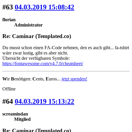
#63
04.03.2019 15:08:42
florian
Administrator
Re: Caminar (Templated.co)
Du musst schon einen FA-Code nehmen, den es auch gibt... fa-tshirt
wäre zwar lustig, gibt es aber nicht.
Übersicht der verfügbaren Symbole:
https://fontawesome.com/v4.7.0/cheatsheet/
W
ir
B
enötigen:
C
ents,
E
uros...
jetzt spenden!
Offline
#64
04.03.2019 15:13:22
screamindan
Mitglied
Re: Caminar (Templated.co)