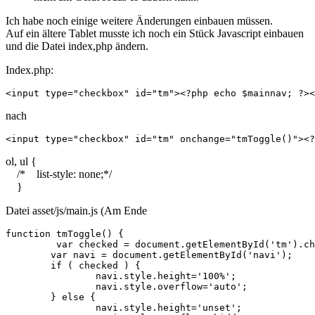
Ich habe noch einige weitere Änderungen einbauen müssen.
Auf ein ältere Tablet musste ich noch ein Stück Javascript einbauen
und die Datei index,php ändern.
Index.php:
<input type="checkbox" id="tm"><?php echo $mainnav; ?><
nach
<input type="checkbox" id="tm" onchange="tmToggle()"><?
ol, ul {
/* list-style: none;*/
}
Datei asset/js/main.js (Am Ende
function tmToggle() {

	 var checked = document.getElementById('tm').checked;

	var navi = document.getElementById('navi');

	if ( checked ) {

		navi.style.height='100%';

		navi.style.overflow='auto';

	} else {

		navi.style.height='unset';
