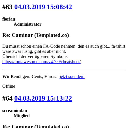
#63
04.03.2019 15:08:42
florian
Administrator
Re: Caminar (Templated.co)
Du musst schon einen FA-Code nehmen, den es auch gibt... fa-tshirt
wäre zwar lustig, gibt es aber nicht.
Übersicht der verfügbaren Symbole:
https://fontawesome.com/v4.7.0/cheatsheet/
W
ir
B
enötigen:
C
ents,
E
uros...
jetzt spenden!
Offline
#64
04.03.2019 15:13:22
screamindan
Mitglied
Re: Caminar (Templated.co)