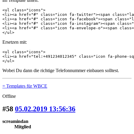
im Template unten:
<ul class="icons">

<li><a href="#" class="icon fa-twitter"><span class="la
<li><a href="#" class="icon fa-facebook"><span class="l
<li><a href="#" class="icon fa-instagram"><span class="
<li><a href="#" class="icon fa-envelope-o"><span class=
</ul>
Ersetzen mit:
<ul class="icons">

<li><a href="tel:+491234012345" class="icon fa-phone-sq
</ul>
Wobei Du dann die richtige Telefonnummer einbauen solltest.
= Templates für WBCE
Offline
#58
05.02.2019 13:56:36
screamindan
Mitglied