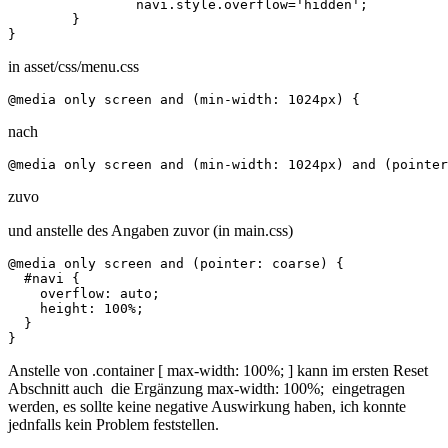
		navi.style.overflow='hidden';	

	}

}
in asset/css/menu.css
@media only screen and (min-width: 1024px) { 	
nach
@media only screen and (min-width: 1024px) and (pointer
zuvo
und anstelle des Angaben zuvor (in main.css)
@media only screen and (pointer: coarse) {

  #navi {

    overflow: auto;

    height: 100%;

  }

}
Anstelle von .container [ max-width: 100%; ] kann im ersten Reset
Abschnitt auch die Ergänzung max-width: 100%; eingetragen
werden, es sollte keine negative Auswirkung haben, ich konnte
jednfalls kein Problem feststellen.