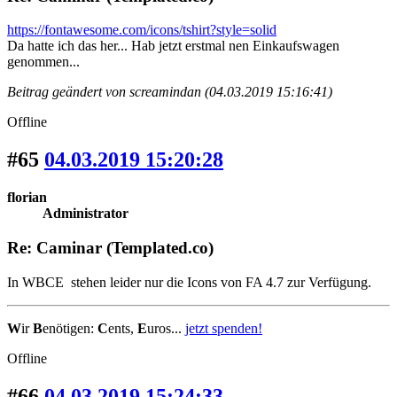
https://fontawesome.com/icons/tshirt?style=solid
Da hatte ich das her... Hab jetzt erstmal nen Einkaufswagen
genommen...
Beitrag geändert von screamindan (04.03.2019 15:16:41)
Offline
#65
04.03.2019 15:20:28
florian
Administrator
Re: Caminar (Templated.co)
In WBCE stehen leider nur die Icons von FA 4.7 zur Verfügung.
W
ir
B
enötigen:
C
ents,
E
uros...
jetzt spenden!
Offline
#66
04.03.2019 15:24:33