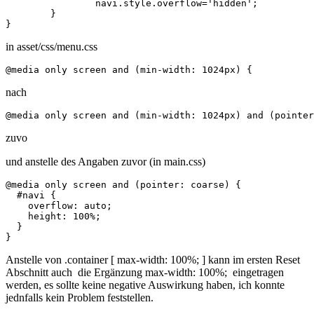
		navi.style.overflow='hidden';	

	}

}
in asset/css/menu.css
@media only screen and (min-width: 1024px) { 	
nach
@media only screen and (min-width: 1024px) and (pointer
zuvo
und anstelle des Angaben zuvor (in main.css)
@media only screen and (pointer: coarse) {

  #navi {

    overflow: auto;

    height: 100%;

  }

}
Anstelle von .container [ max-width: 100%; ] kann im ersten Reset
Abschnitt auch die Ergänzung max-width: 100%; eingetragen
werden, es sollte keine negative Auswirkung haben, ich konnte
jednfalls kein Problem feststellen.