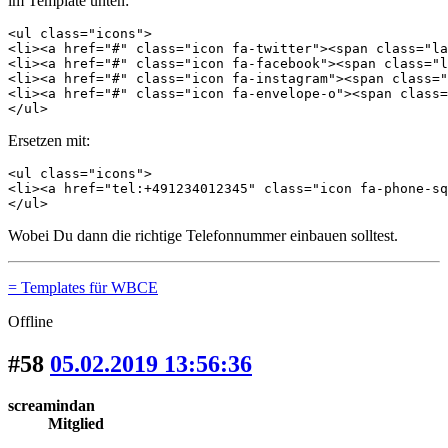
im Template unten:
<ul class="icons">

<li><a href="#" class="icon fa-twitter"><span class="la
<li><a href="#" class="icon fa-facebook"><span class="l
<li><a href="#" class="icon fa-instagram"><span class="
<li><a href="#" class="icon fa-envelope-o"><span class=
</ul>
Ersetzen mit:
<ul class="icons">

<li><a href="tel:+491234012345" class="icon fa-phone-sq
</ul>
Wobei Du dann die richtige Telefonnummer einbauen solltest.
= Templates für WBCE
Offline
#58
05.02.2019 13:56:36
screamindan
Mitglied