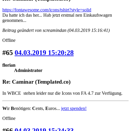
https://fontawesome.com/icons/tshirt?style=solid
Da hatte ich das her... Hab jetzt erstmal nen Einkaufswagen
genommen...
Beitrag geändert von screamindan (04.03.2019 15:16:41)
Offline
#65
04.03.2019 15:20:28
florian
Administrator
Re: Caminar (Templated.co)
In WBCE stehen leider nur die Icons von FA 4.7 zur Verfügung.
W
ir
B
enötigen:
C
ents,
E
uros...
jetzt spenden!
Offline
#66
04.03.2019 15:24:33