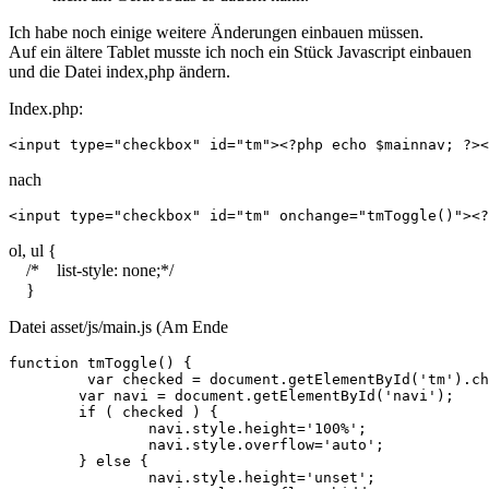
Ich habe noch einige weitere Änderungen einbauen müssen.
Auf ein ältere Tablet musste ich noch ein Stück Javascript einbauen
und die Datei index,php ändern.
Index.php:
<input type="checkbox" id="tm"><?php echo $mainnav; ?><
nach
<input type="checkbox" id="tm" onchange="tmToggle()"><?
ol, ul {
/* list-style: none;*/
}
Datei asset/js/main.js (Am Ende
function tmToggle() {

	 var checked = document.getElementById('tm').checked;

	var navi = document.getElementById('navi');

	if ( checked ) {

		navi.style.height='100%';

		navi.style.overflow='auto';

	} else {

		navi.style.height='unset';
