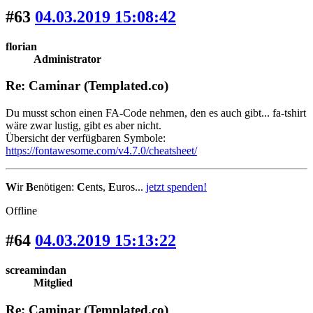
#63
04.03.2019 15:08:42
florian
Administrator
Re: Caminar (Templated.co)
Du musst schon einen FA-Code nehmen, den es auch gibt... fa-tshirt
wäre zwar lustig, gibt es aber nicht.
Übersicht der verfügbaren Symbole:
https://fontawesome.com/v4.7.0/cheatsheet/
W
ir
B
enötigen:
C
ents,
E
uros...
jetzt spenden!
Offline
#64
04.03.2019 15:13:22
screamindan
Mitglied
Re: Caminar (Templated.co)