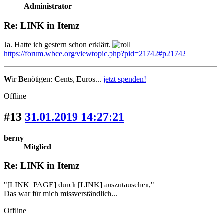
Administrator
Re: LINK in Itemz
Ja. Hatte ich gestern schon erklärt.
https://forum.wbce.org/viewtopic.php?pid=21742#p21742
W
ir
B
enötigen:
C
ents,
E
uros...
jetzt spenden!
Offline
#13
31.01.2019 14:27:21
berny
Mitglied
Re: LINK in Itemz
"[LINK_PAGE] durch [LINK] auszutauschen,"
Das war für mich missverständlich...
Offline