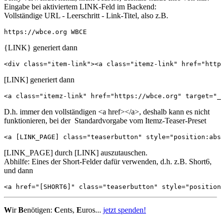
Eingabe bei aktiviertem LINK-Feld im Backend:
Vollständige URL - Leerschritt - Link-Titel, also z.B.
https://wbce.org WBCE
{LINK} generiert dann
<div class="item-link"><a class="itemz-link" href="http
[LINK] generiert dann
<a class="itemz-link" href="https://wbce.org" target="_
D.h. immer den vollständigen <a href></a>, deshalb kann es nicht
funktionieren, bei der Standardvorgabe vom Itemz-Teaser-Preset
<a [LINK_PAGE] class="teaserbutton" style="position:abs
[LINK_PAGE] durch [LINK] auszutauschen.
Abhilfe: Eines der Short-Felder dafür verwenden, d.h. z.B. Short6,
und dann
<a href="[SHORT6]" class="teaserbutton" style="positio
W
ir
B
enötigen:
C
ents,
E
uros...
jetzt spenden!