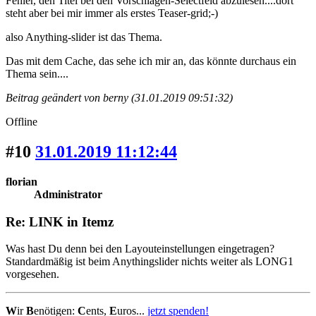
Fehler, den Titel bei den Vorschlägen-Selectfeld abzulesen....dort
steht aber bei mir immer als erstes Teaser-grid;-)
also Anything-slider ist das Thema.
Das mit dem Cache, das sehe ich mir an, das könnte durchaus ein
Thema sein....
Beitrag geändert von berny (31.01.2019 09:51:32)
Offline
#10
31.01.2019 11:12:44
florian
Administrator
Re: LINK in Itemz
Was hast Du denn bei den Layouteinstellungen eingetragen?
Standardmäßig ist beim Anythingslider nichts weiter als LONG1
vorgesehen.
W
ir
B
enötigen:
C
ents,
E
uros...
jetzt spenden!