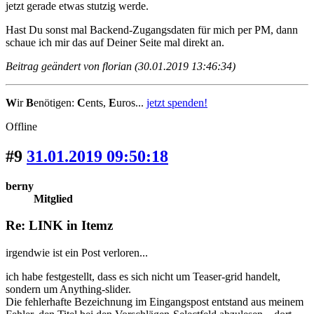
jetzt gerade etwas stutzig werde.
Hast Du sonst mal Backend-Zugangsdaten für mich per PM, dann
schaue ich mir das auf Deiner Seite mal direkt an.
Beitrag geändert von florian (30.01.2019 13:46:34)
W
ir
B
enötigen:
C
ents,
E
uros...
jetzt spenden!
Offline
#9
31.01.2019 09:50:18
berny
Mitglied
Re: LINK in Itemz
irgendwie ist ein Post verloren...
ich habe festgestellt, dass es sich nicht um Teaser-grid handelt,
sondern um Anything-slider.
Die fehlerhafte Bezeichnung im Eingangspost entstand aus meinem