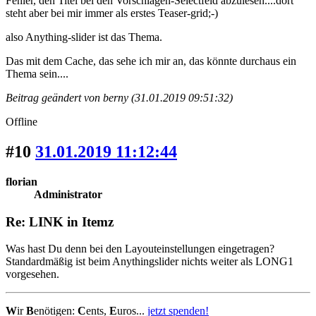
Fehler, den Titel bei den Vorschlägen-Selectfeld abzulesen....dort
steht aber bei mir immer als erstes Teaser-grid;-)
also Anything-slider ist das Thema.
Das mit dem Cache, das sehe ich mir an, das könnte durchaus ein
Thema sein....
Beitrag geändert von berny (31.01.2019 09:51:32)
Offline
#10
31.01.2019 11:12:44
florian
Administrator
Re: LINK in Itemz
Was hast Du denn bei den Layouteinstellungen eingetragen?
Standardmäßig ist beim Anythingslider nichts weiter als LONG1
vorgesehen.
W
ir
B
enötigen:
C
ents,
E
uros...
jetzt spenden!