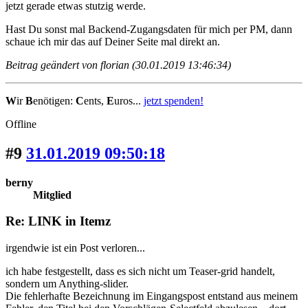
jetzt gerade etwas stutzig werde.
Hast Du sonst mal Backend-Zugangsdaten für mich per PM, dann
schaue ich mir das auf Deiner Seite mal direkt an.
Beitrag geändert von florian (30.01.2019 13:46:34)
W
ir
B
enötigen:
C
ents,
E
uros...
jetzt spenden!
Offline
#9
31.01.2019 09:50:18
berny
Mitglied
Re: LINK in Itemz
irgendwie ist ein Post verloren...
ich habe festgestellt, dass es sich nicht um Teaser-grid handelt,
sondern um Anything-slider.
Die fehlerhafte Bezeichnung im Eingangspost entstand aus meinem