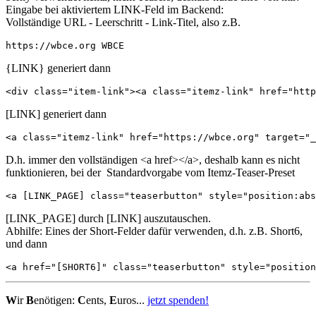
Eingabe bei aktiviertem LINK-Feld im Backend:
Vollständige URL - Leerschritt - Link-Titel, also z.B.
https://wbce.org WBCE
{LINK} generiert dann
<div class="item-link"><a class="itemz-link" href="http
[LINK] generiert dann
<a class="itemz-link" href="https://wbce.org" target="_
D.h. immer den vollständigen <a href></a>, deshalb kann es nicht
funktionieren, bei der Standardvorgabe vom Itemz-Teaser-Preset
<a [LINK_PAGE] class="teaserbutton" style="position:abs
[LINK_PAGE] durch [LINK] auszutauschen.
Abhilfe: Eines der Short-Felder dafür verwenden, d.h. z.B. Short6,
und dann
<a href="[SHORT6]" class="teaserbutton" style="positio
W
ir
B
enötigen:
C
ents,
E
uros...
jetzt spenden!