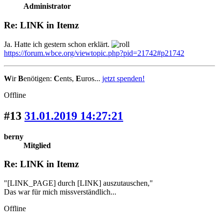
Administrator
Re: LINK in Itemz
Ja. Hatte ich gestern schon erklärt.
https://forum.wbce.org/viewtopic.php?pid=21742#p21742
W
ir
B
enötigen:
C
ents,
E
uros...
jetzt spenden!
Offline
#13
31.01.2019 14:27:21
berny
Mitglied
Re: LINK in Itemz
"[LINK_PAGE] durch [LINK] auszutauschen,"
Das war für mich missverständlich...
Offline