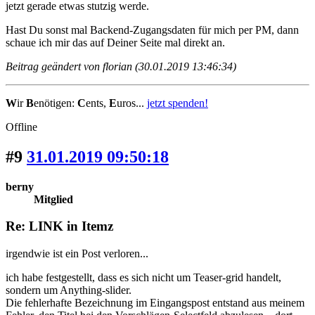
jetzt gerade etwas stutzig werde.
Hast Du sonst mal Backend-Zugangsdaten für mich per PM, dann
schaue ich mir das auf Deiner Seite mal direkt an.
Beitrag geändert von florian (30.01.2019 13:46:34)
W
ir
B
enötigen:
C
ents,
E
uros...
jetzt spenden!
Offline
#9
31.01.2019 09:50:18
berny
Mitglied
Re: LINK in Itemz
irgendwie ist ein Post verloren...
ich habe festgestellt, dass es sich nicht um Teaser-grid handelt,
sondern um Anything-slider.
Die fehlerhafte Bezeichnung im Eingangspost entstand aus meinem