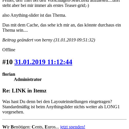
Fehler, den Titel bei den Vorschlägen-Selectfeld abzulesen....dort
steht aber bei mir immer als erstes Teaser-grid;-)
also Anything-slider ist das Thema.
Das mit dem Cache, das sehe ich mir an, das könnte durchaus ein
Thema sein....
Beitrag geändert von berny (31.01.2019 09:51:32)
Offline
#10
31.01.2019 11:12:44
florian
Administrator
Re: LINK in Itemz
Was hast Du denn bei den Layouteinstellungen eingetragen?
Standardmäßig ist beim Anythingslider nichts weiter als LONG1
vorgesehen.
W
ir
B
enötigen:
C
ents,
E
uros...
jetzt spenden!