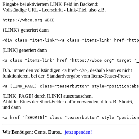
Eingabe bei aktiviertem LINK-Feld im Backend:
Vollständige URL - Leerschritt - Link-Titel, also z.B.
https://wbce.org WBCE
{LINK} generiert dann
<div class="item-link"><a class="itemz-link" href="http
[LINK] generiert dann
<a class="itemz-link" href="https://wbce.org" target="_
D.h. immer den vollständigen <a href></a>, deshalb kann es nicht
funktionieren, bei der Standardvorgabe vom Itemz-Teaser-Preset
<a [LINK_PAGE] class="teaserbutton" style="position:abs
[LINK_PAGE] durch [LINK] auszutauschen.
Abhilfe: Eines der Short-Felder dafür verwenden, d.h. z.B. Short6,
und dann
<a href="[SHORT6]" class="teaserbutton" style="positio
W
ir
B
enötigen:
C
ents,
E
uros...
jetzt spenden!