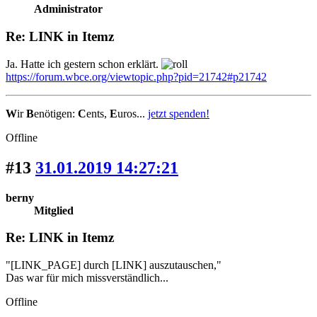
Administrator
Re: LINK in Itemz
Ja. Hatte ich gestern schon erklärt.
https://forum.wbce.org/viewtopic.php?pid=21742#p21742
W
ir
B
enötigen:
C
ents,
E
uros...
jetzt spenden!
Offline
#13
31.01.2019 14:27:21
berny
Mitglied
Re: LINK in Itemz
"[LINK_PAGE] durch [LINK] auszutauschen,"
Das war für mich missverständlich...
Offline