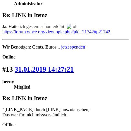
Administrator
Re: LINK in Itemz
Ja. Hatte ich gestern schon erklärt.
https://forum.wbce.org/viewtopic.php?pid=21742#p21742
W
ir
B
enötigen:
C
ents,
E
uros...
jetzt spenden!
Online
#13
31.01.2019 14:27:21
berny
Mitglied
Re: LINK in Itemz
"[LINK_PAGE] durch [LINK] auszutauschen,"
Das war für mich missverständlich...
Offline