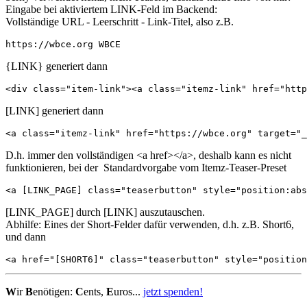
Eingabe bei aktiviertem LINK-Feld im Backend:
Vollständige URL - Leerschritt - Link-Titel, also z.B.
https://wbce.org WBCE
{LINK} generiert dann
<div class="item-link"><a class="itemz-link" href="http
[LINK] generiert dann
<a class="itemz-link" href="https://wbce.org" target="_
D.h. immer den vollständigen <a href></a>, deshalb kann es nicht
funktionieren, bei der Standardvorgabe vom Itemz-Teaser-Preset
<a [LINK_PAGE] class="teaserbutton" style="position:abs
[LINK_PAGE] durch [LINK] auszutauschen.
Abhilfe: Eines der Short-Felder dafür verwenden, d.h. z.B. Short6,
und dann
<a href="[SHORT6]" class="teaserbutton" style="positio
W
ir
B
enötigen:
C
ents,
E
uros...
jetzt spenden!