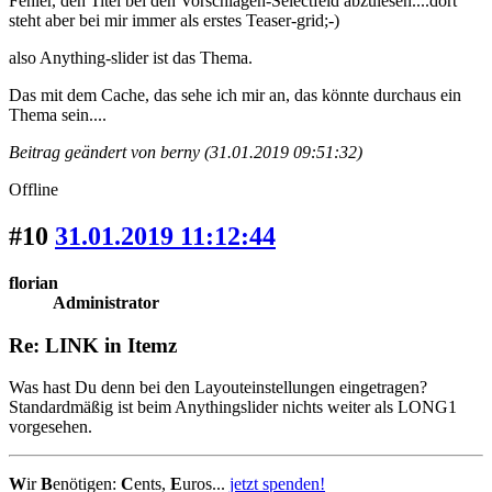
Fehler, den Titel bei den Vorschlägen-Selectfeld abzulesen....dort
steht aber bei mir immer als erstes Teaser-grid;-)
also Anything-slider ist das Thema.
Das mit dem Cache, das sehe ich mir an, das könnte durchaus ein
Thema sein....
Beitrag geändert von berny (31.01.2019 09:51:32)
Offline
#10
31.01.2019 11:12:44
florian
Administrator
Re: LINK in Itemz
Was hast Du denn bei den Layouteinstellungen eingetragen?
Standardmäßig ist beim Anythingslider nichts weiter als LONG1
vorgesehen.
W
ir
B
enötigen:
C
ents,
E
uros...
jetzt spenden!