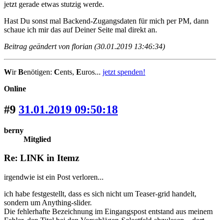
jetzt gerade etwas stutzig werde.
Hast Du sonst mal Backend-Zugangsdaten für mich per PM, dann
schaue ich mir das auf Deiner Seite mal direkt an.
Beitrag geändert von florian (30.01.2019 13:46:34)
W
ir
B
enötigen:
C
ents,
E
uros...
jetzt spenden!
Online
#9
31.01.2019 09:50:18
berny
Mitglied
Re: LINK in Itemz
irgendwie ist ein Post verloren...
ich habe festgestellt, dass es sich nicht um Teaser-grid handelt,
sondern um Anything-slider.
Die fehlerhafte Bezeichnung im Eingangspost entstand aus meinem