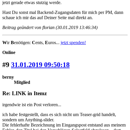
jetzt gerade etwas stutzig werde.
Hast Du sonst mal Backend-Zugangsdaten für mich per PM, dann
schaue ich mir das auf Deiner Seite mal direkt an.
Beitrag geändert von florian (30.01.2019 13:46:34)
W
ir
B
enötigen:
C
ents,
E
uros...
jetzt spenden!
Online
#9
31.01.2019 09:50:18
berny
Mitglied
Re: LINK in Itemz
irgendwie ist ein Post verloren...
ich habe festgestellt, dass es sich nicht um Teaser-grid handelt,
sondern um Anything-slider.
Die fehlerhafte Bezeichnung im Eingangspost entstand aus meinem