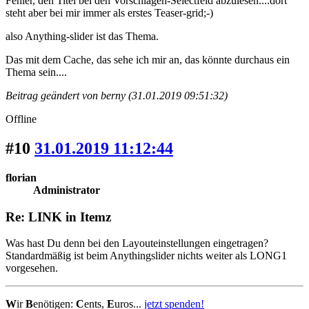
Fehler, den Titel bei den Vorschlägen-Selectfeld abzulesen....dort
steht aber bei mir immer als erstes Teaser-grid;-)
also Anything-slider ist das Thema.
Das mit dem Cache, das sehe ich mir an, das könnte durchaus ein
Thema sein....
Beitrag geändert von berny (31.01.2019 09:51:32)
Offline
#10
31.01.2019 11:12:44
florian
Administrator
Re: LINK in Itemz
Was hast Du denn bei den Layouteinstellungen eingetragen?
Standardmäßig ist beim Anythingslider nichts weiter als LONG1
vorgesehen.
W
ir
B
enötigen:
C
ents,
E
uros...
jetzt spenden!