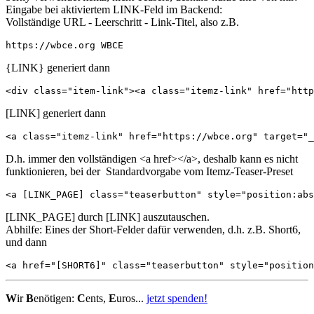
Eingabe bei aktiviertem LINK-Feld im Backend:
Vollständige URL - Leerschritt - Link-Titel, also z.B.
https://wbce.org WBCE
{LINK} generiert dann
<div class="item-link"><a class="itemz-link" href="http
[LINK] generiert dann
<a class="itemz-link" href="https://wbce.org" target="_
D.h. immer den vollständigen <a href></a>, deshalb kann es nicht
funktionieren, bei der Standardvorgabe vom Itemz-Teaser-Preset
<a [LINK_PAGE] class="teaserbutton" style="position:abs
[LINK_PAGE] durch [LINK] auszutauschen.
Abhilfe: Eines der Short-Felder dafür verwenden, d.h. z.B. Short6,
und dann
<a href="[SHORT6]" class="teaserbutton" style="positio
W
ir
B
enötigen:
C
ents,
E
uros...
jetzt spenden!