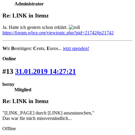
Administrator
Re: LINK in Itemz
Ja. Hatte ich gestern schon erklärt.
https://forum.wbce.org/viewtopic.php?pid=21742#p21742
W
ir
B
enötigen:
C
ents,
E
uros...
jetzt spenden!
Online
#13
31.01.2019 14:27:21
berny
Mitglied
Re: LINK in Itemz
"[LINK_PAGE] durch [LINK] auszutauschen,"
Das war für mich missverständlich...
Offline