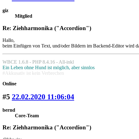
giz
Mitglied
Re: Ziehharmonika ("Accordion")
Hallo,
beim Einfügen von Text, und/oder Bildern im Backend-Editor wird dar
WBCE 1.6.8 - PHP 8.4.16 - All-inkl
Ein Leben ohne Hund ist möglich, aber sinnlos
#Akkusativ ist kein Verbrechen
Online
#5
22.02.2020 11:06:04
bernd
Core-Team
Re: Ziehharmonika ("Accordion")