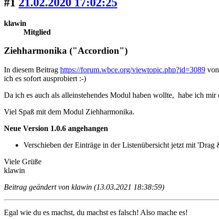
#1
21.02.2020 17:02:25
klawin
Mitglied
Ziehharmonika ("Accordion")
In diesem Beitrag
https://forum.wbce.org/viewtopic.php?id=3089
vo
ich es sofort ausprobiert :-)
Da ich es auch als alleinstehendes Modul haben wollte, habe ich mir
Viel Spaß mit dem Modul Ziehharmonika.
Neue Version 1.0.6 angehangen
Verschieben der Einträge in der Listenübersicht jetzt mit 'Drag
Viele Grüße
klawin
Beitrag geändert von klawin (13.03.2021 18:38:59)
Egal wie du es machst, du machst es falsch! Also mache es!