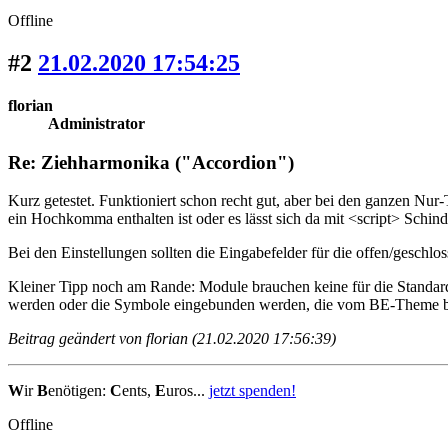
Offline
#2
21.02.2020 17:54:25
florian
Administrator
Re: Ziehharmonika ("Accordion")
Kurz getestet. Funktioniert schon recht gut, aber bei den ganzen Nu
ein Hochkomma enthalten ist oder es lässt sich da mit <script> Schind
Bei den Einstellungen sollten die Eingabefelder für die offen/geschl
Kleiner Tipp noch am Rande: Module brauchen keine für die Standa
werden oder die Symbole eingebunden werden, die vom BE-Theme b
Beitrag geändert von florian (21.02.2020 17:56:39)
W
ir
B
enötigen:
C
ents,
E
uros...
jetzt spenden!
Offline