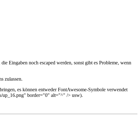
nd die Eingaben noch escaped werden, sonst gibt es Probleme, wenn
ns zulassen.
itzubringen, es können entweder FontAwesome-Symbole verwendet
up_16.png" border="0" alt="^" /> usw).