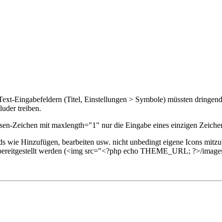
r-Text-Eingabefeldern (Titel, Einstellungen > Symbole) müssten dringe
luder treiben.
ossen-Zeichen mit maxlength="1" nur die Eingabe eines einzigen Zeiche
rds wie Hinzufügen, bearbeiten usw. nicht unbedingt eigene Icons m
ereitgestellt werden (<img src="<?php echo THEME_URL; ?>/images/