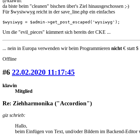
@klawin:
da biste beim "cleanen" bischen über's Ziel hinausgeschossen ;-)
Für $wysiwwyg reicht in der save_line.php ein einfaches
$wysiwyg = $admin->get_post_escaped('wysiwyg');
Um die "evil_pieces" kümmert sich bereits der CKE ...
... nein in Europa verwenden wir beim Programmieren
nicht
€ statt $ 
Offline
#6
22.02.2020 11:17:45
klawin
Mitglied
Re: Ziehharmonika ("Accordion")
giz schrieb:
Hallo,
beim Einfügen von Text, und/oder Bildern im Backend-Editor wi