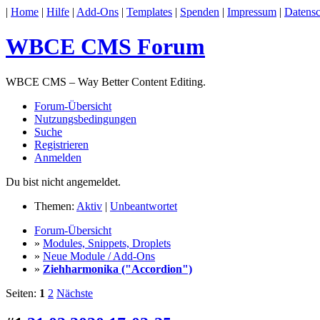
|
Home
|
Hilfe
|
Add-Ons
|
Templates
|
Spenden
|
Impressum
|
Datensc
WBCE CMS Forum
WBCE CMS – Way Better Content Editing.
Forum-Übersicht
Nutzungsbedingungen
Suche
Registrieren
Anmelden
Du bist nicht angemeldet.
Themen:
Aktiv
|
Unbeantwortet
Forum-Übersicht
»
Modules, Snippets, Droplets
»
Neue Module / Add-Ons
»
Ziehharmonika ("Accordion")
Seiten:
1
2
Nächste