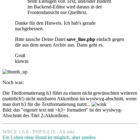
beim Einfügen von Text, und/oder Bildern
im Backend-Editor wird daraus in der
Frontendansicht nur Quelltext.
Danke für den Hinweis. Ich hab's gerade
nachgebessert.
Bitte tausche Deine Datei
save_line.php
einfach gegen
die aus dem neuen Archiv aus. Dann geht es.
Gruß
klawin
Noch was:
Die Titelformatierung h3 führt zu einem nicht gewünschten weiteren
(natürlich!) nicht nutzbaren Akkordion im wysiwyg-abschnitt, wenn
man dort h3 für die Textformatierung nutzt...
Bild: das "eigener text mit <h3> formatiert" ist der wysiwyg-
Abschnitt des Titel 2-Akkordions.
WBCE 1.6.8 - PHP 8.4.16 - All-inkl
Ein Leben ohne Hund ist möglich, aber sinnlos