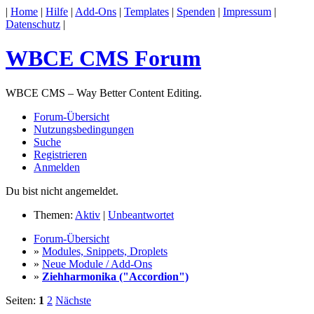
|
Home
|
Hilfe
|
Add-Ons
|
Templates
|
Spenden
|
Impressum
|
Datenschutz
|
WBCE CMS Forum
WBCE CMS – Way Better Content Editing.
Forum-Übersicht
Nutzungsbedingungen
Suche
Registrieren
Anmelden
Du bist nicht angemeldet.
Themen:
Aktiv
|
Unbeantwortet
Forum-Übersicht
»
Modules, Snippets, Droplets
»
Neue Module / Add-Ons
»
Ziehharmonika ("Accordion")
Seiten:
1
2
Nächste