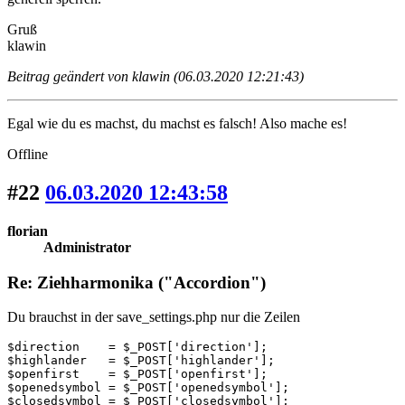
Gruß
klawin
Beitrag geändert von klawin (06.03.2020 12:21:43)
Egal wie du es machst, du machst es falsch! Also mache es!
Offline
#22
06.03.2020 12:43:58
florian
Administrator
Re: Ziehharmonika ("Accordion")
Du brauchst in der save_settings.php nur die Zeilen
$direction    = $_POST['direction'];

$highlander   = $_POST['highlander'];

$openfirst    = $_POST['openfirst'];

$openedsymbol = $_POST['openedsymbol'];

$closedsymbol = $_POST['closedsymbol'];