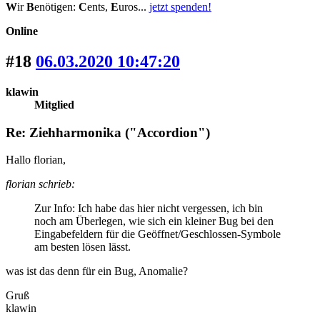
W
ir
B
enötigen:
C
ents,
E
uros...
jetzt spenden!
Online
#18
06.03.2020 10:47:20
klawin
Mitglied
Re: Ziehharmonika ("Accordion")
Hallo florian,
florian schrieb:
Zur Info: Ich habe das hier nicht vergessen, ich bin
noch am Überlegen, wie sich ein kleiner Bug bei den
Eingabefeldern für die Geöffnet/Geschlossen-Symbole
am besten lösen lässt.
was ist das denn für ein Bug, Anomalie?
Gruß
klawin