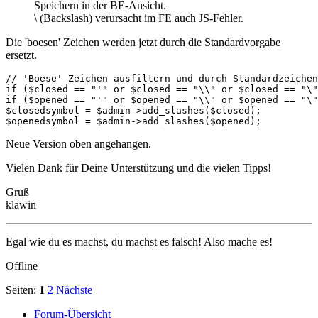
Speichern in der BE-Ansicht.
\ (Backslash) verursacht im FE auch JS-Fehler.
Die 'boesen' Zeichen werden jetzt durch die Standardvorgabe
ersetzt.
// 'Boese' Zeichen ausfiltern und durch Standardzeichen
if ($closed == "'" or $closed == "\\" or $closed == "\"
if ($opened == "'" or $opened == "\\" or $opened == "\"
$closedsymbol = $admin->add_slashes($closed);

$openedsymbol = $admin->add_slashes($opened);
Neue Version oben angehangen.
Vielen Dank für Deine Unterstützung und die vielen Tipps!
Gruß
klawin
Egal wie du es machst, du machst es falsch! Also mache es!
Offline
Seiten:
1
2
Nächste
Forum-Übersicht