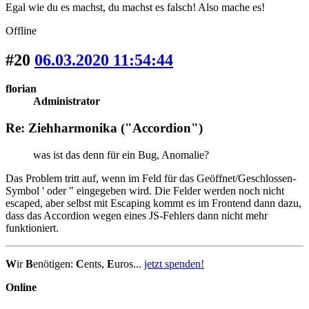
Egal wie du es machst, du machst es falsch! Also mache es!
Offline
#20
06.03.2020 11:54:44
florian
Administrator
Re: Ziehharmonika ("Accordion")
was ist das denn für ein Bug, Anomalie?
Das Problem tritt auf, wenn im Feld für das Geöffnet/Geschlossen-
Symbol ' oder " eingegeben wird. Die Felder werden noch nicht
escaped, aber selbst mit Escaping kommt es im Frontend dann dazu,
dass das Accordion wegen eines JS-Fehlers dann nicht mehr
funktioniert.
W
ir
B
enötigen:
C
ents,
E
uros...
jetzt spenden!
Online