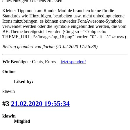
eines einzigen Zeichens zulassen.
Kleiner Tipp noch am Rande: Module brauchen keine für die
Standards wie Hinzufügen, bearbeiten usw. nicht unbedingt eigene
Icons mitzubringen, es können entweder FontAwesome-Symbole
verwendet werden oder die Symbole eingebunden werden, die vom
BE-Theme bereitgestellt werden (<img src="<?php echo
THEME_URL; ?>/images/up_16.png" border="0" alt="^" /> usw).
Beitrag geändert von florian (21.02.2020 17:56:39)
W
ir
B
enötigen:
C
ents,
E
uros...
jetzt spenden!
Online
Liked by:
klawin
#3
21.02.2020 19:55:34
klawin
Mitglied