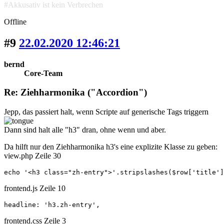
#Akkusativ ist kein Verbrechen
Offline
#9
22.02.2020 12:46:21
bernd
Core-Team
Re: Ziehharmonika ("Accordion")
Jepp, das passiert halt, wenn Scripte auf generische Tags triggern
Dann sind halt alle "h3" dran, ohne wenn und aber.
Da hilft nur den Ziehharmonika h3's eine explizite Klasse zu geben:
view.php Zeile 30
echo '<h3 class="zh-entry">'.stripslashes($row['title']
frontend.js Zeile 10
headline: 'h3.zh-entry',
frontend.css Zeile 3