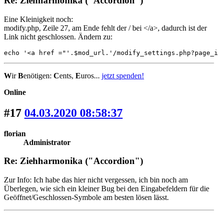
Re: Ziehharmonika ("Accordion")
Eine Kleinigkeit noch:
modify.php, Zeile 27, am Ende fehlt der / bei </a>, dadurch ist der
Link nicht geschlossen. Ändern zu:
echo '<a href ="'.$mod_url.'/modify_settings.php?page_i
W
ir
B
enötigen:
C
ents,
E
uros...
jetzt spenden!
Online
#17
04.03.2020 08:58:37
florian
Administrator
Re: Ziehharmonika ("Accordion")
Zur Info: Ich habe das hier nicht vergessen, ich bin noch am
Überlegen, wie sich ein kleiner Bug bei den Eingabefeldern für die
Geöffnet/Geschlossen-Symbole am besten lösen lässt.