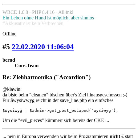
WBCE 1.6.8 - PHP 8.4.16 - All-inkl
Ein Leben ohne Hund ist möglich, aber sinnlos
#Akkusativ ist kein Verbrechen
Offline
#5
22.02.2020 11:06:04
bernd
Core-Team
Re: Ziehharmonika ("Accordion")
@klawin:
da biste beim "cleanen" bischen über's Ziel hinausgeschossen ;-)
Für $wysiwwyg reicht in der save_line.php ein einfaches
$wysiwyg = $admin->get_post_escaped('wysiwyg');
Um die "evil_pieces" kümmert sich bereits der CKE ...
... nein in Europa verwenden wir beim Programmieren
nicht
€ statt