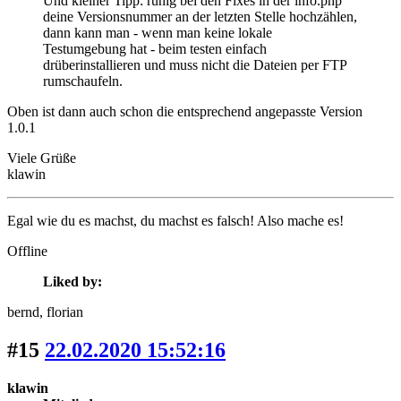
Und kleiner Tipp: ruhig bei den Fixes in der info.php
deine Versionsnummer an der letzten Stelle hochzählen,
dann kann man - wenn man keine lokale
Testumgebung hat - beim testen einfach
drüberinstallieren und muss nicht die Dateien per FTP
rumschaufeln.
Oben ist dann auch schon die entsprechend angepasste Version
1.0.1
Viele Grüße
klawin
Egal wie du es machst, du machst es falsch! Also mache es!
Offline
Liked by:
bernd
, florian
#15
22.02.2020 15:52:16
klawin