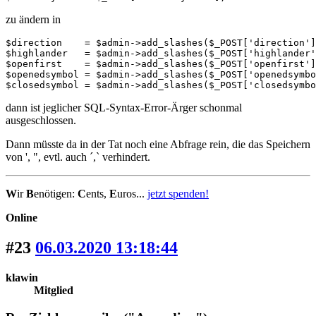
zu ändern in
$direction    = $admin->add_slashes($_POST['direction']
$highlander   = $admin->add_slashes($_POST['highlander'
$openfirst    = $admin->add_slashes($_POST['openfirst']
$openedsymbol = $admin->add_slashes($_POST['openedsymbo
$closedsymbol = $admin->add_slashes($_POST['closedsymbo
dann ist jeglicher SQL-Syntax-Error-Ärger schonmal
ausgeschlossen.
Dann müsste da in der Tat noch eine Abfrage rein, die das Speichern
von ', ", evtl. auch ´,` verhindert.
W
ir
B
enötigen:
C
ents,
E
uros...
jetzt spenden!
Online
#23
06.03.2020 13:18:44
klawin
Mitglied