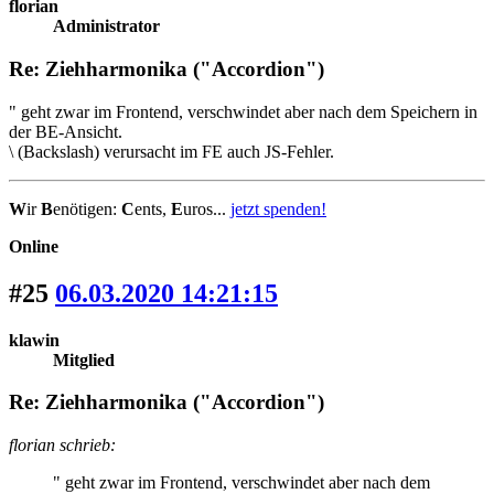
florian
Administrator
Re: Ziehharmonika ("Accordion")
" geht zwar im Frontend, verschwindet aber nach dem Speichern in
der BE-Ansicht.
\ (Backslash) verursacht im FE auch JS-Fehler.
W
ir
B
enötigen:
C
ents,
E
uros...
jetzt spenden!
Online
#25
06.03.2020 14:21:15
klawin
Mitglied
Re: Ziehharmonika ("Accordion")
florian schrieb:
" geht zwar im Frontend, verschwindet aber nach dem