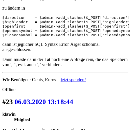
zu ändern in
$direction    = $admin->add_slashes($_POST['direction']
$highlander   = $admin->add_slashes($_POST['highlander'
$openfirst    = $admin->add_slashes($_POST['openfirst']
$openedsymbol = $admin->add_slashes($_POST['openedsymbo
$closedsymbol = $admin->add_slashes($_POST['closedsymbo
dann ist jeglicher SQL-Syntax-Error-Ärger schonmal
ausgeschlossen.
Dann müsste da in der Tat noch eine Abfrage rein, die das Speichern
von ', ", evtl. auch ´,` verhindert.
W
ir
B
enötigen:
C
ents,
E
uros...
jetzt spenden!
Offline
#23
06.03.2020 13:18:44
klawin
Mitglied