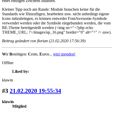
eines einzigen Zeichens zulassen.
Kleiner Tipp noch am Rande: Module brauchen keine für die
Standards wie Hinzufügen, bearbeiten usw. nicht unbedingt eigene
Icons mitzubringen, es können entweder FontAwesome-Symbole
verwendet werden oder die Symbole eingebunden werden, die vom
BE-Theme bereitgestellt werden (<img src="<?php echo
THEME_URL; ?>/images/up_16.png" border="0" alt="^" /> usw).
Beitrag geändert von florian (21.02.2020 17:56:39)
W
ir
B
enötigen:
C
ents,
E
uros...
jetzt spenden!
Offline
Liked by:
klawin
#3
21.02.2020 19:55:34
klawin
Mitglied