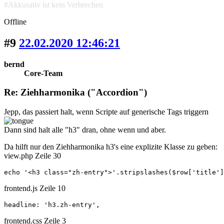
#Akkusativ ist kein Verbrechen
Offline
#9
22.02.2020 12:46:21
bernd
Core-Team
Re: Ziehharmonika ("Accordion")
Jepp, das passiert halt, wenn Scripte auf generische Tags triggern
Dann sind halt alle "h3" dran, ohne wenn und aber.
Da hilft nur den Ziehharmonika h3's eine explizite Klasse zu geben:
view.php Zeile 30
echo '<h3 class="zh-entry">'.stripslashes($row['title']
frontend.js Zeile 10
headline: 'h3.zh-entry',
frontend.css Zeile 3