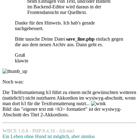
beim Einfügen von Text, und/oder Bildern
im Backend-Editor wird daraus in der
Frontendansicht nur Quelltext.
Danke für den Hinweis. Ich hab's gerade
nachgebessert.
Bitte tausche Deine Datei
save_line.php
einfach gegen
die aus dem neuen Archiv aus. Dann geht es.
Gruß
klawin
Noch was:
Die Titelformatierung h3 führt zu einem nicht gewünschten weiteren
(natürlich!) nicht nutzbaren Akkordion im wysiwyg-abschnitt, wenn
man dort h3 für die Textformatierung nutzt...
Bild: das "eigener text mit <h3> formatiert" ist der wysiwyg-
Abschnitt des Titel 2-Akkordions.
WBCE 1.6.8 - PHP 8.4.16 - All-inkl
Ein Leben ohne Hund ist möglich, aber sinnlos