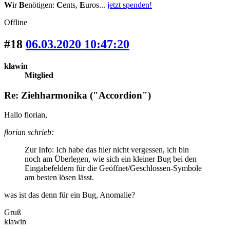
W
ir
B
enötigen:
C
ents,
E
uros...
jetzt spenden!
Offline
#18
06.03.2020 10:47:20
klawin
Mitglied
Re: Ziehharmonika ("Accordion")
Hallo florian,
florian schrieb:
Zur Info: Ich habe das hier nicht vergessen, ich bin
noch am Überlegen, wie sich ein kleiner Bug bei den
Eingabefeldern für die Geöffnet/Geschlossen-Symbole
am besten lösen lässt.
was ist das denn für ein Bug, Anomalie?
Gruß
klawin