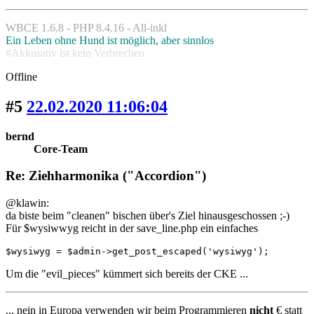
WBCE 1.6.8 - PHP 8.4.16 - All-inkl
Ein Leben ohne Hund ist möglich, aber sinnlos
#Akkusativ ist kein Verbrechen
Offline
#5
22.02.2020 11:06:04
bernd
Core-Team
Re: Ziehharmonika ("Accordion")
@klawin:
da biste beim "cleanen" bischen über's Ziel hinausgeschossen ;-)
Für $wysiwwyg reicht in der save_line.php ein einfaches
$wysiwyg = $admin->get_post_escaped('wysiwyg');
Um die "evil_pieces" kümmert sich bereits der CKE ...
... nein in Europa verwenden wir beim Programmieren
nicht
€ statt