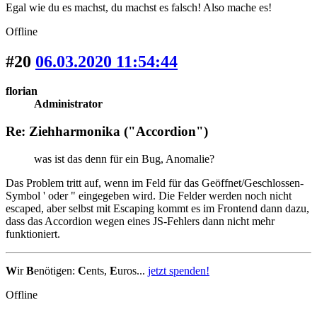
Egal wie du es machst, du machst es falsch! Also mache es!
Offline
#20
06.03.2020 11:54:44
florian
Administrator
Re: Ziehharmonika ("Accordion")
was ist das denn für ein Bug, Anomalie?
Das Problem tritt auf, wenn im Feld für das Geöffnet/Geschlossen-
Symbol ' oder " eingegeben wird. Die Felder werden noch nicht
escaped, aber selbst mit Escaping kommt es im Frontend dann dazu,
dass das Accordion wegen eines JS-Fehlers dann nicht mehr
funktioniert.
W
ir
B
enötigen:
C
ents,
E
uros...
jetzt spenden!
Offline