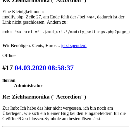
Re: Ziehharmonika ("Accordion")
Eine Kleinigkeit noch:
modify.php, Zeile 27, am Ende fehlt der / bei </a>, dadurch ist der
Link nicht geschlossen. Ändern zu:
echo '<a href ="'.$mod_url.'/modify_settings.php?page_i
W
ir
B
enötigen:
C
ents,
E
uros...
jetzt spenden!
Offline
#17
04.03.2020 08:58:37
florian
Administrator
Re: Ziehharmonika ("Accordion")
Zur Info: Ich habe das hier nicht vergessen, ich bin noch am
Überlegen, wie sich ein kleiner Bug bei den Eingabefeldern für die
Geöffnet/Geschlossen-Symbole am besten lösen lässt.