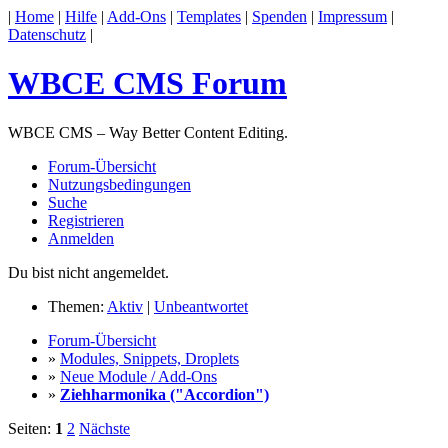
|
Home
|
Hilfe
|
Add-Ons
|
Templates
|
Spenden
|
Impressum
|
Datenschutz
|
WBCE CMS Forum
WBCE CMS – Way Better Content Editing.
Forum-Übersicht
Nutzungsbedingungen
Suche
Registrieren
Anmelden
Du bist nicht angemeldet.
Themen:
Aktiv
|
Unbeantwortet
Forum-Übersicht
»
Modules, Snippets, Droplets
»
Neue Module / Add-Ons
»
Ziehharmonika ("Accordion")
Seiten:
1
2
Nächste