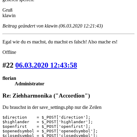
Gruß
klawin
Beitrag geändert von klawin (06.03.2020 12:21:43)
Egal wie du es machst, du machst es falsch! Also mache es!
Offline
#22
06.03.2020 12:43:58
florian
Administrator
Re: Ziehharmonika ("Accordion")
Du brauchst in der save_settings.php nur die Zeilen
$direction    = $_POST['direction'];

$highlander   = $_POST['highlander'];

$openfirst    = $_POST['openfirst'];

$openedsymbol = $_POST['openedsymbol'];

$closedsymbol = $_POST['closedsymbol'];