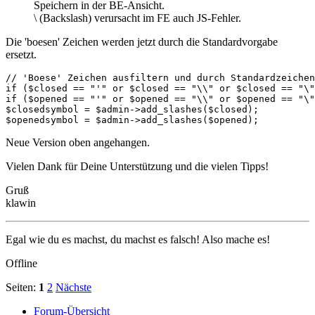
Speichern in der BE-Ansicht.
\ (Backslash) verursacht im FE auch JS-Fehler.
Die 'boesen' Zeichen werden jetzt durch die Standardvorgabe
ersetzt.
// 'Boese' Zeichen ausfiltern und durch Standardzeichen
if ($closed == "'" or $closed == "\\" or $closed == "\"
if ($opened == "'" or $opened == "\\" or $opened == "\"
$closedsymbol = $admin->add_slashes($closed);

$openedsymbol = $admin->add_slashes($opened);
Neue Version oben angehangen.
Vielen Dank für Deine Unterstützung und die vielen Tipps!
Gruß
klawin
Egal wie du es machst, du machst es falsch! Also mache es!
Offline
Seiten:
1
2
Nächste
Forum-Übersicht