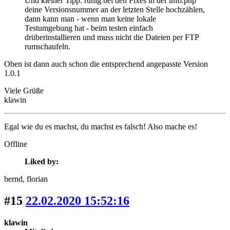
Und kleiner Tipp: ruhig bei den Fixes in der info.php
deine Versionsnummer an der letzten Stelle hochzählen,
dann kann man - wenn man keine lokale
Testumgebung hat - beim testen einfach
drüberinstallieren und muss nicht die Dateien per FTP
rumschaufeln.
Oben ist dann auch schon die entsprechend angepasste Version
1.0.1
Viele Grüße
klawin
Egal wie du es machst, du machst es falsch! Also mache es!
Offline
Liked by:
bernd
, florian
#15
22.02.2020 15:52:16
klawin