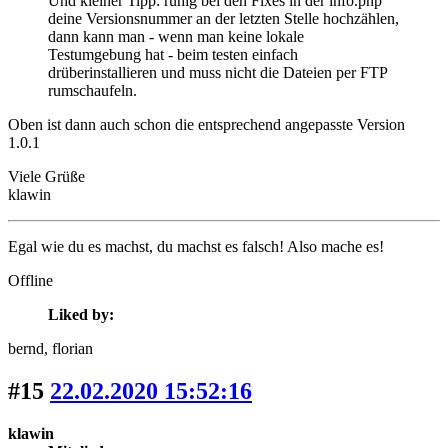
Und kleiner Tipp: ruhig bei den Fixes in der info.php
deine Versionsnummer an der letzten Stelle hochzählen,
dann kann man - wenn man keine lokale
Testumgebung hat - beim testen einfach
drüberinstallieren und muss nicht die Dateien per FTP
rumschaufeln.
Oben ist dann auch schon die entsprechend angepasste Version
1.0.1
Viele Grüße
klawin
Egal wie du es machst, du machst es falsch! Also mache es!
Offline
Liked by:
bernd
, florian
#15
22.02.2020 15:52:16
klawin