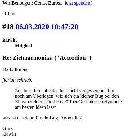
W
ir
B
enötigen:
C
ents,
E
uros...
jetzt spenden!
Offline
#18
06.03.2020 10:47:20
klawin
Mitglied
Re: Ziehharmonika ("Accordion")
Hallo florian,
florian schrieb:
Zur Info: Ich habe das hier nicht vergessen, ich bin
noch am Überlegen, wie sich ein kleiner Bug bei den
Eingabefeldern für die Geöffnet/Geschlossen-Symbole
am besten lösen lässt.
was ist das denn für ein Bug, Anomalie?
Gruß
klawin