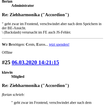
florian
Administrator
Re: Ziehharmonika ("Accordion")
" geht zwar im Frontend, verschwindet aber nach dem Speichern in
der BE-Ansicht.
\ (Backslash) verursacht im FE auch JS-Fehler.
W
ir
B
enötigen:
C
ents,
E
uros...
jetzt spenden!
Offline
#25
06.03.2020 14:21:15
klawin
Mitglied
Re: Ziehharmonika ("Accordion")
florian schrieb:
" geht zwar im Frontend, verschwindet aber nach dem