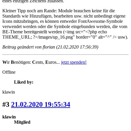
eines einzigen Zeichens zulassen.
Kleiner Tipp noch am Rande: Module brauchen keine für die
Standards wie Hinzufügen, bearbeiten usw. nicht unbedingt eigene
Icons mitzubringen, es können entweder FontAwesome-Symbole
verwendet werden oder die Symbole eingebunden werden, die vom
BE-Theme bereitgestellt werden (<img src="<?php echo
THEME_URL; ?>/images/up_16.png" border="0" alt="^" /> usw).
Beitrag geändert von florian (21.02.2020 17:56:39)
W
ir
B
enötigen:
C
ents,
E
uros...
jetzt spenden!
Offline
Liked by:
klawin
#3
21.02.2020 19:55:34
klawin
Mitglied