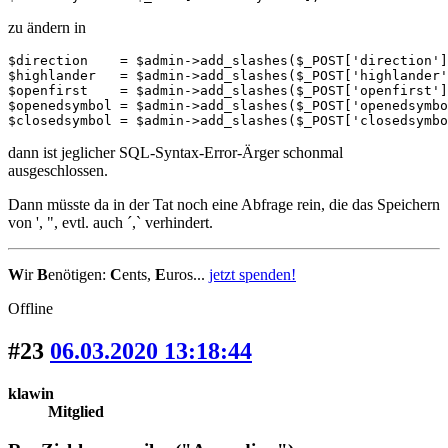
zu ändern in
$direction    = $admin->add_slashes($_POST['direction']
$highlander   = $admin->add_slashes($_POST['highlander'
$openfirst    = $admin->add_slashes($_POST['openfirst']
$openedsymbol = $admin->add_slashes($_POST['openedsymbo
$closedsymbol = $admin->add_slashes($_POST['closedsymbo
dann ist jeglicher SQL-Syntax-Error-Ärger schonmal
ausgeschlossen.
Dann müsste da in der Tat noch eine Abfrage rein, die das Speichern
von ', ", evtl. auch ´,` verhindert.
W
ir
B
enötigen:
C
ents,
E
uros...
jetzt spenden!
Offline
#23
06.03.2020 13:18:44
klawin
Mitglied