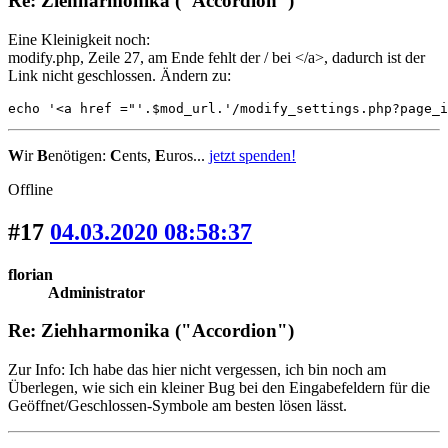
Re: Ziehharmonika ("Accordion")
Eine Kleinigkeit noch:
modify.php, Zeile 27, am Ende fehlt der / bei </a>, dadurch ist der
Link nicht geschlossen. Ändern zu:
echo '<a href ="'.$mod_url.'/modify_settings.php?page_i
W
ir
B
enötigen:
C
ents,
E
uros...
jetzt spenden!
Offline
#17
04.03.2020 08:58:37
florian
Administrator
Re: Ziehharmonika ("Accordion")
Zur Info: Ich habe das hier nicht vergessen, ich bin noch am
Überlegen, wie sich ein kleiner Bug bei den Eingabefeldern für die
Geöffnet/Geschlossen-Symbole am besten lösen lässt.