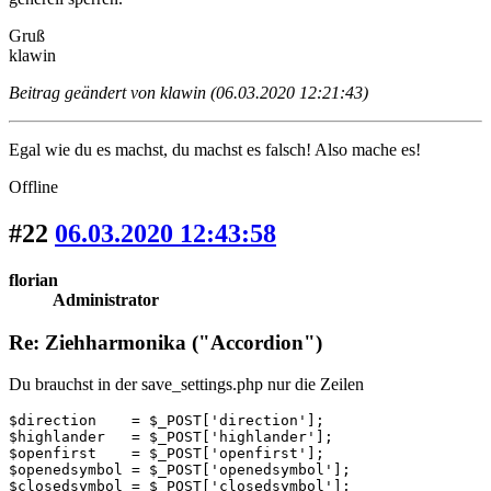
Gruß
klawin
Beitrag geändert von klawin (06.03.2020 12:21:43)
Egal wie du es machst, du machst es falsch! Also mache es!
Offline
#22
06.03.2020 12:43:58
florian
Administrator
Re: Ziehharmonika ("Accordion")
Du brauchst in der save_settings.php nur die Zeilen
$direction    = $_POST['direction'];

$highlander   = $_POST['highlander'];

$openfirst    = $_POST['openfirst'];

$openedsymbol = $_POST['openedsymbol'];

$closedsymbol = $_POST['closedsymbol'];