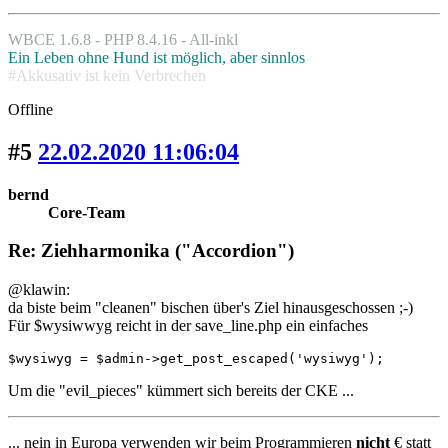
WBCE 1.6.8 - PHP 8.4.16 - All-inkl
Ein Leben ohne Hund ist möglich, aber sinnlos
#Akkusativ ist kein Verbrechen
Offline
#5
22.02.2020 11:06:04
bernd
Core-Team
Re: Ziehharmonika ("Accordion")
@klawin:
da biste beim "cleanen" bischen über's Ziel hinausgeschossen ;-)
Für $wysiwwyg reicht in der save_line.php ein einfaches
$wysiwyg = $admin->get_post_escaped('wysiwyg');
Um die "evil_pieces" kümmert sich bereits der CKE ...
... nein in Europa verwenden wir beim Programmieren
nicht
€ statt