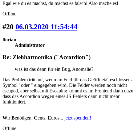
Egal wie du es machst, du machst es falsch! Also mache es!
Offline
#20
06.03.2020 11:54:44
florian
Administrator
Re: Ziehharmonika ("Accordion")
was ist das denn für ein Bug, Anomalie?
Das Problem tritt auf, wenn im Feld für das Geöffnet/Geschlossen-
Symbol ' oder " eingegeben wird. Die Felder werden noch nicht
escaped, aber selbst mit Escaping kommt es im Frontend dann dazu,
dass das Accordion wegen eines JS-Fehlers dann nicht mehr
funktioniert.
W
ir
B
enötigen:
C
ents,
E
uros...
jetzt spenden!
Offline