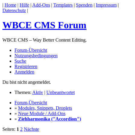
|
Home
|
Hilfe
|
Add-Ons
|
Templates
|
Spenden
|
Impressum
|
Datenschutz
|
WBCE CMS Forum
WBCE CMS – Way Better Content Editing.
Forum-Übersicht
Nutzungsbedingungen
Suche
Registrieren
Anmelden
Du bist nicht angemeldet.
Themen:
Aktiv
|
Unbeantwortet
Forum-Übersicht
»
Modules, Snippets, Droplets
»
Neue Module / Add-Ons
»
Ziehharmonika ("Accordion")
Seiten:
1
2
Nächste