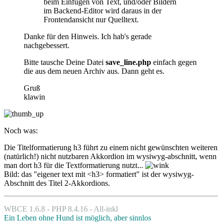
beim Einfügen von Text, und/oder Bildern
im Backend-Editor wird daraus in der
Frontendansicht nur Quelltext.
Danke für den Hinweis. Ich hab's gerade
nachgebessert.
Bitte tausche Deine Datei
save_line.php
einfach gegen
die aus dem neuen Archiv aus. Dann geht es.
Gruß
klawin
Noch was:
Die Titelformatierung h3 führt zu einem nicht gewünschten weiteren
(natürlich!) nicht nutzbaren Akkordion im wysiwyg-abschnitt, wenn
man dort h3 für die Textformatierung nutzt...
Bild: das "eigener text mit <h3> formatiert" ist der wysiwyg-
Abschnitt des Titel 2-Akkordions.
WBCE 1.6.8 - PHP 8.4.16 - All-inkl
Ein Leben ohne Hund ist möglich, aber sinnlos