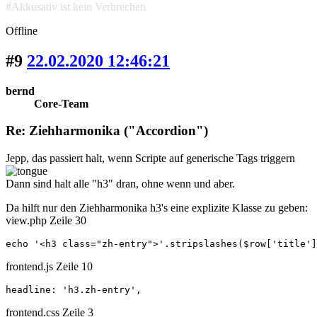
#Akkusativ ist kein Verbrechen
Offline
#9
22.02.2020 12:46:21
bernd
Core-Team
Re: Ziehharmonika ("Accordion")
Jepp, das passiert halt, wenn Scripte auf generische Tags triggern
Dann sind halt alle "h3" dran, ohne wenn und aber.
Da hilft nur den Ziehharmonika h3's eine explizite Klasse zu geben:
view.php Zeile 30
echo '<h3 class="zh-entry">'.stripslashes($row['title']
frontend.js Zeile 10
headline: 'h3.zh-entry',
frontend.css Zeile 3