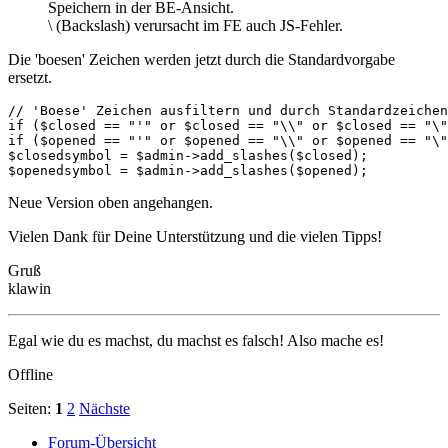
Speichern in der BE-Ansicht.
\ (Backslash) verursacht im FE auch JS-Fehler.
Die 'boesen' Zeichen werden jetzt durch die Standardvorgabe
ersetzt.
// 'Boese' Zeichen ausfiltern und durch Standardzeichen
if ($closed == "'" or $closed == "\\" or $closed == "\"
if ($opened == "'" or $opened == "\\" or $opened == "\"
$closedsymbol = $admin->add_slashes($closed);

$openedsymbol = $admin->add_slashes($opened);
Neue Version oben angehangen.
Vielen Dank für Deine Unterstützung und die vielen Tipps!
Gruß
klawin
Egal wie du es machst, du machst es falsch! Also mache es!
Offline
Seiten:
1
2
Nächste
Forum-Übersicht