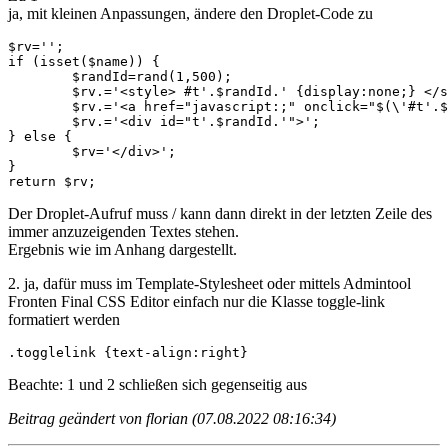
ja, mit kleinen Anpassungen, ändere den Droplet-Code zu
$rv='';

if (isset($name)) {

	$randId=rand(1,500);

	$rv.='<style> #t'.$randId.' {display:none;} </style>';

	$rv.='<a href="javascript:;" onclick="$(\'#t'.$randId.'\').slideToggle(400); return false;">mehr dazu</a>';

	$rv.='<div id="t'.$randId.'">';

} else {

	$rv='</div>';

}

return $rv;
Der Droplet-Aufruf muss / kann dann direkt in der letzten Zeile des
immer anzuzeigenden Textes stehen.
Ergebnis wie im Anhang dargestellt.
2. ja, dafür muss im Template-Stylesheet oder mittels Admintool
Fronten Final CSS Editor einfach nur die Klasse toggle-link
formatiert werden
.togglelink {text-align:right}
Beachte: 1 und 2 schließen sich gegenseitig aus
Beitrag geändert von florian (07.08.2022 08:16:34)