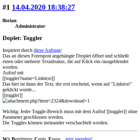
#1
14.04.2020 18:38:27
florian
Administrator
Doplet: Toggler
Inspiriert durch
diese Anfrage
:
Das an diesen Forenpost angehängte Droplet öffnet und schließt
einen oder mehrere Textabsätze, die auf Klick ein-/ausgeblendet
werden.
Aufruf mit
[[toggler?name=Linktext]]
Das hier ist dann der Text, der erst erscheint, wenn auf "Linktext"
geklickt wurde...
[[toggler]]
Wichtig: Jeder Toggle-Bereich muss mit dem Aufruf [[toggler]] ohne
Parameter geschlossen werden.
Die Toggles können ineinander verschachtelt werden.
W
ir
B
enötigen:
C
ents,
E
uros...
jetzt spenden!