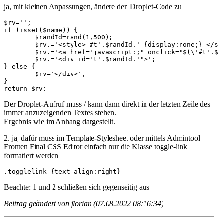
ja, mit kleinen Anpassungen, ändere den Droplet-Code zu
$rv='';

if (isset($name)) {

	$randId=rand(1,500);

	$rv.='<style> #t'.$randId.' {display:none;} </style>';

	$rv.='<a href="javascript:;" onclick="$(\'#t'.$randId.'\').slideToggle(400); return false;">mehr dazu</a>';

	$rv.='<div id="t'.$randId.'">';

} else {

	$rv='</div>';

}

return $rv;
Der Droplet-Aufruf muss / kann dann direkt in der letzten Zeile des
immer anzuzeigenden Textes stehen.
Ergebnis wie im Anhang dargestellt.
2. ja, dafür muss im Template-Stylesheet oder mittels Admintool
Fronten Final CSS Editor einfach nur die Klasse toggle-link
formatiert werden
.togglelink {text-align:right}
Beachte: 1 und 2 schließen sich gegenseitig aus
Beitrag geändert von florian (07.08.2022 08:16:34)