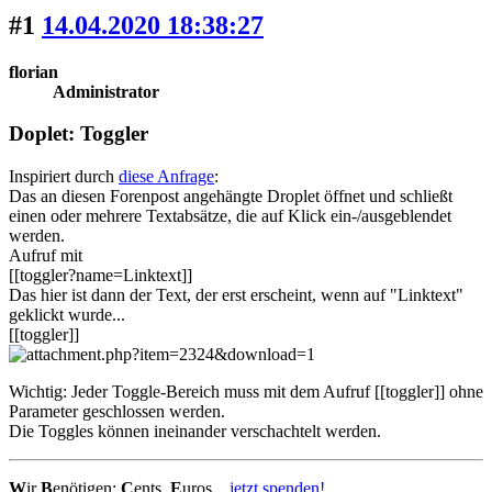
#1
14.04.2020 18:38:27
florian
Administrator
Doplet: Toggler
Inspiriert durch
diese Anfrage
:
Das an diesen Forenpost angehängte Droplet öffnet und schließt
einen oder mehrere Textabsätze, die auf Klick ein-/ausgeblendet
werden.
Aufruf mit
[[toggler?name=Linktext]]
Das hier ist dann der Text, der erst erscheint, wenn auf "Linktext"
geklickt wurde...
[[toggler]]
Wichtig: Jeder Toggle-Bereich muss mit dem Aufruf [[toggler]] ohne
Parameter geschlossen werden.
Die Toggles können ineinander verschachtelt werden.
W
ir
B
enötigen:
C
ents,
E
uros...
jetzt spenden!