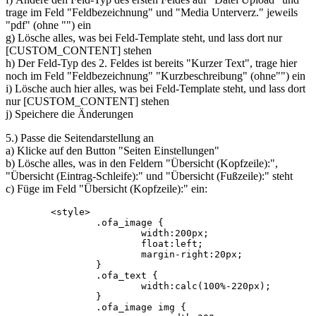
trage im Feld "Feldbezeichnung" und "Media Unterverz." jeweils
"pdf" (ohne "") ein
g) Lösche alles, was bei Feld-Template steht, und lass dort nur
[CUSTOM_CONTENT] stehen
h) Der Feld-Typ des 2. Feldes ist bereits "Kurzer Text", trage hier
noch im Feld "Feldbezeichnung" "Kurzbeschreibung" (ohne"") ein
i) Lösche auch hier alles, was bei Feld-Template steht, und lass dort
nur [CUSTOM_CONTENT] stehen
j) Speichere die Änderungen
5.) Passe die Seitendarstellung an
a) Klicke auf den Button "Seiten Einstellungen"
b) Lösche alles, was in den Feldern "Übersicht (Kopfzeile):",
"Übersicht (Eintrag-Schleife):" und "Übersicht (Fußzeile):" steht
c) Füge im Feld "Übersicht (Kopfzeile):" ein:
	<style>	

		.ofa_image {			

			width:200px;

			float:left;

			margin-right:20px;

		}

		.ofa_text {

			width:calc(100%-220px);			

		}

		.ofa_image img {
