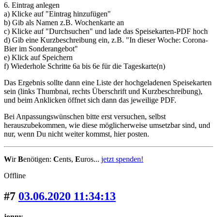
6. Eintrag anlegen
a) Klicke auf "Eintrag hinzufügen"
b) Gib als Namen z.B. Wochenkarte an
c) Klicke auf "Durchsuchen" und lade das Speisekarten-PDF hoch
d) Gib eine Kurzbeschreibung ein, z.B. "In dieser Woche: Corona-
Bier im Sonderangebot"
e) Klick auf Speichern
f) Wiederhole Schritte 6a bis 6e für die Tageskarte(n)
Das Ergebnis sollte dann eine Liste der hochgeladenen Speisekarten
sein (links Thumbnai, rechts Überschrift und Kurzbeschreibung),
und beim Anklicken öffnet sich dann das jeweilige PDF.
Bei Anpassungswünschen bitte erst versuchen, selbst
herauszubekommen, wie diese möglicherweise umsetzbar sind, und
nur, wenn Du nicht weiter kommst, hier posten.
W
ir
B
enötigen:
C
ents,
E
uros...
jetzt spenden!
Offline
#7
03.06.2020 11:34:13
jonny