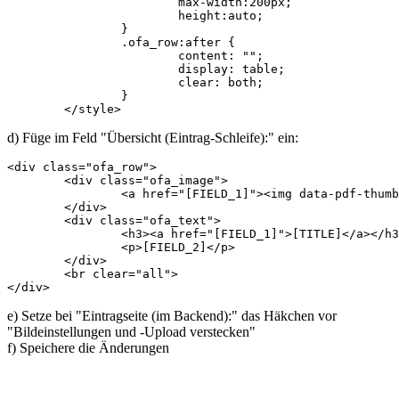
			max-width:200px;

			height:auto;

		}

		.ofa_row:after {

			content: "";

			display: table;

			clear: both;

		}

	</style>
d) Füge im Feld "Übersicht (Eintrag-Schleife):" ein:
<div class="ofa_row">

	<div class="ofa_image">

		<a href="[FIELD_1]"><img data-pdf-thumbnail-file="[FIELD_1]"  data-pdf-thumbnail-height="200"  height="200" src="pdf.png"></a>

	</div>

	<div class="ofa_text">

		<h3><a href="[FIELD_1]">[TITLE]</a></h3>

		<p>[FIELD_2]</p>

	</div>

	<br clear="all">

</div>
e) Setze bei "Eintragseite (im Backend):" das Häkchen vor
"Bildeinstellungen und -Upload verstecken"
f) Speichere die Änderungen