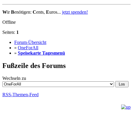
W
ir
B
enötigen:
C
ents,
E
uros...
jetzt spenden!
Offline
Seiten:
1
Forum-Übersicht
»
OneForAll
»
Speisekarte Tagesmenü
Fußzeile des Forums
Wechseln zu
RSS-Themen-Feed