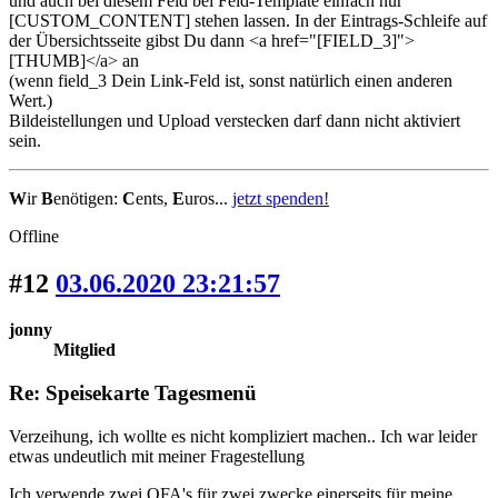
und auch bei diesem Feld bei Feld-Template einfach nur
[CUSTOM_CONTENT] stehen lassen. In der Eintrags-Schleife auf
der Übersichtsseite gibst Du dann <a href="[FIELD_3]">
[THUMB]</a> an
(wenn field_3 Dein Link-Feld ist, sonst natürlich einen anderen
Wert.)
Bildeistellungen und Upload verstecken darf dann nicht aktiviert
sein.
W
ir
B
enötigen:
C
ents,
E
uros...
jetzt spenden!
Offline
#12
03.06.2020 23:21:57
jonny
Mitglied
Re: Speisekarte Tagesmenü
Verzeihung, ich wollte es nicht kompliziert machen.. Ich war leider
etwas undeutlich mit meiner Fragestellung
Ich verwende zwei OFA's für zwei zwecke einerseits für meine