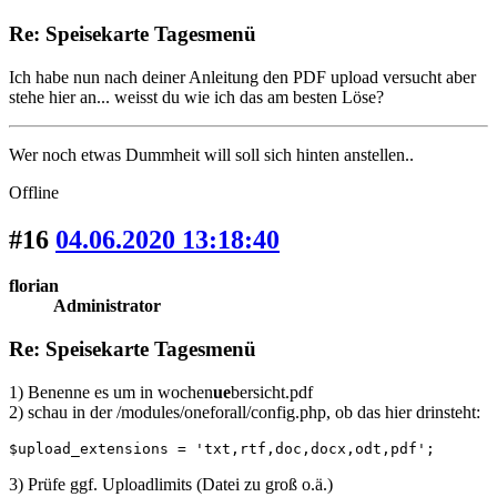
Re: Speisekarte Tagesmenü
Ich habe nun nach deiner Anleitung den PDF upload versucht aber
stehe hier an... weisst du wie ich das am besten Löse?
Wer noch etwas Dummheit will soll sich hinten anstellen..
Offline
#16
04.06.2020 13:18:40
florian
Administrator
Re: Speisekarte Tagesmenü
1) Benenne es um in wochen
ue
bersicht.pdf
2) schau in der /modules/oneforall/config.php, ob das hier drinsteht:
$upload_extensions = 'txt,rtf,doc,docx,odt,pdf';
3) Prüfe ggf. Uploadlimits (Datei zu groß o.ä.)