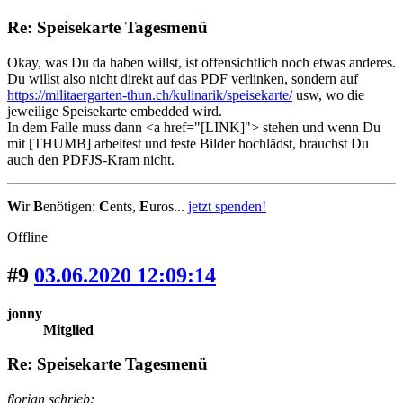
Re: Speisekarte Tagesmenü
Okay, was Du da haben willst, ist offensichtlich noch etwas anderes.
Du willst also nicht direkt auf das PDF verlinken, sondern auf
https://militaergarten-thun.ch/kulinarik/speisekarte/
usw, wo die
jeweilige Speisekarte embedded wird.
In dem Falle muss dann <a href="[LINK]"> stehen und wenn Du
mit [THUMB] arbeitest und feste Bilder hochlädst, brauchst Du
auch den PDFJS-Kram nicht.
W
ir
B
enötigen:
C
ents,
E
uros...
jetzt spenden!
Offline
#9
03.06.2020 12:09:14
jonny
Mitglied
Re: Speisekarte Tagesmenü
florian schrieb: