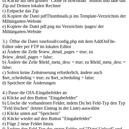
b) Klicke auf den grünen "Clone or download" Button und lade das
Zip auf Deinen lokalen Rechner
c) Entpacke das Zip
d) Kopiere die Datei pdfThumbnails.js ins Template-Verzeichnis der
Militärgarten-Website
e) Kopiere die Datei pdf.png ins Verzeichnis /pages/ der
Militärgarten-Website
3.) Öffne die Datei /oneforall/config.php mit dem AddOnFile-
Editor oder per FTP im lokalen Editor
a) Ändere die Zeile $view_detail_pages = true; zu
$view_detail_pages = false;
b) Ändere die Zeile $field_meta_desc = true; zu $field_meta_desc =
false;
c) Sofern keine Zeitsteuerung erforderlich, ändere auch
$set_scheduling = true; zu $set_scheduling = false;
d) Speichere die Änderungen
4.) Passe die OfA-Eingabefelder an
a) Klicke auf den Button "Eingabefelder"
b) Lösche die vorhandenen Felder, indem Du bei Feld-Typ den Typ
"Feld löschen" (letzter Eintrag in der Liste) auswählst
c) Klicke unten auf "Speichern"
d) Klicke wieder auf den Button "Eingabefelder"
e) Füge 2 neue Felder hinzu
f) Ändere den Feld-Typ des ersten Feldes auf "Datei Upload" und