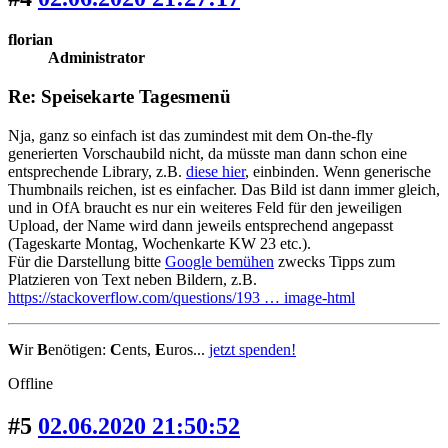
florian
Administrator
Re: Speisekarte Tagesmenü
Nja, ganz so einfach ist das zumindest mit dem On-the-fly
generierten Vorschaubild nicht, da müsste man dann schon eine
entsprechende Library, z.B.
diese hier
, einbinden. Wenn generische
Thumbnails reichen, ist es einfacher. Das Bild ist dann immer gleich,
und in OfA braucht es nur ein weiteres Feld für den jeweiligen
Upload, der Name wird dann jeweils entsprechend angepasst
(Tageskarte Montag, Wochenkarte KW 23 etc.).
Für die Darstellung bitte
Google bemühen
zwecks Tipps zum
Platzieren von Text neben Bildern, z.B.
https://stackoverflow.com/questions/193 … image-html
W
ir
B
enötigen:
C
ents,
E
uros...
jetzt spenden!
Offline
#5
02.06.2020 21:50:52