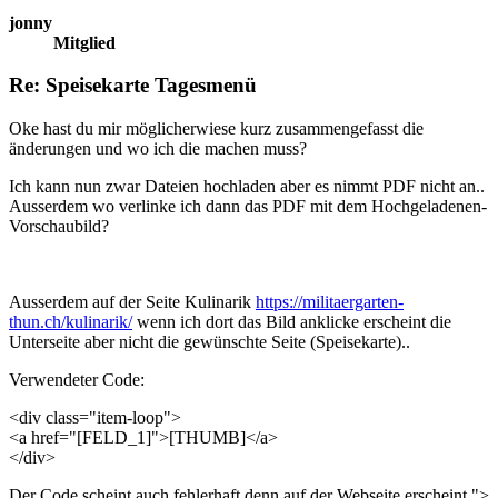
jonny
Mitglied
Re: Speisekarte Tagesmenü
Oke hast du mir möglicherwiese kurz zusammengefasst die
änderungen und wo ich die machen muss?
Ich kann nun zwar Dateien hochladen aber es nimmt PDF nicht an..
Ausserdem wo verlinke ich dann das PDF mit dem Hochgeladenen-
Vorschaubild?
Ausserdem auf der Seite Kulinarik
https://militaergarten-
thun.ch/kulinarik/
wenn ich dort das Bild anklicke erscheint die
Unterseite aber nicht die gewünschte Seite (Speisekarte)..
Verwendeter Code:
<div class="item-loop">
<a href="[FELD_1]">[THUMB]</a>
</div>
Der Code scheint auch fehlerhaft denn auf der Webseite erscheint ">