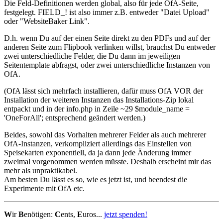
Die Feld-Definitionen werden global, also für jede OfA-Seite,
festgelegt. FIELD_! ist also immer z.B. entweder "Datei Upload"
oder "WebsiteBaker Link".
D.h. wenn Du auf der einen Seite direkt zu den PDFs und auf der
anderen Seite zum Flipbook verlinken willst, brauchst Du entweder
zwei unterschiedliche Felder, die Du dann im jeweiligen
Seitentemplate abfragst, oder zwei unterschiedliche Instanzen von
OfA.
(OfA lässt sich mehrfach installieren, dafür muss OfA VOR der
Installation der weiteren Instanzen das Installations-Zip lokal
entpackt und in der info.php in Zeile ~29 $module_name =
'OneForAll'; entsprechend geändert werden.)
Beides, sowohl das Vorhalten mehrerer Felder als auch mehrerer
OfA-Instanzen, verkompliziert allerdings das Einstellen von
Speisekarten exponentiell, da ja dann jede Änderung immer
zweimal vorgenommen werden müsste. Deshalb erscheint mir das
mehr als unpraktikabel.
Am besten Du lässt es so, wie es jetzt ist, und beendest die
Experimente mit OfA etc.
W
ir
B
enötigen:
C
ents,
E
uros...
jetzt spenden!