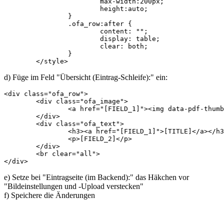
			max-width:200px;

			height:auto;

		}

		.ofa_row:after {

			content: "";

			display: table;

			clear: both;

		}

	</style>
d) Füge im Feld "Übersicht (Eintrag-Schleife):" ein:
<div class="ofa_row">

	<div class="ofa_image">

		<a href="[FIELD_1]"><img data-pdf-thumbnail-file="[FIELD_1]"  data-pdf-thumbnail-height="200"  height="200" src="pdf.png"></a>

	</div>

	<div class="ofa_text">

		<h3><a href="[FIELD_1]">[TITLE]</a></h3>

		<p>[FIELD_2]</p>

	</div>

	<br clear="all">

</div>
e) Setze bei "Eintragseite (im Backend):" das Häkchen vor
"Bildeinstellungen und -Upload verstecken"
f) Speichere die Änderungen