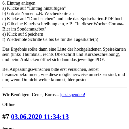
6. Eintrag anlegen
a) Klicke auf "Eintrag hinzufügen"
b) Gib als Namen z.B. Wochenkarte an
c) Klicke auf "Durchsuchen" und lade das Speisekarten-PDF hoch
d) Gib eine Kurzbeschreibung ein, z.B. "In dieser Woche: Corona-
Bier im Sonderangebot"
e) Klick auf Speichern
f) Wiederhole Schritte 6a bis 6e für die Tageskarte(n)
Das Ergebnis sollte dann eine Liste der hochgeladenen Speisekarten
sein (links Thumbnai, rechts Überschrift und Kurzbeschreibung),
und beim Anklicken öffnet sich dann das jeweilige PDF.
Bei Anpassungswünschen bitte erst versuchen, selbst
herauszubekommen, wie diese möglicherweise umsetzbar sind, und
nur, wenn Du nicht weiter kommst, hier posten.
W
ir
B
enötigen:
C
ents,
E
uros...
jetzt spenden!
Offline
#7
03.06.2020 11:34:13
jonny