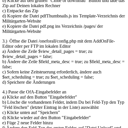
b) Klicke auf den grünen "Clone or download" Button und lade das
Zip auf Deinen lokalen Rechner
c) Entpacke das Zip
d) Kopiere die Datei pdfThumbnails.js ins Template-Verzeichnis der
Militärgarten-Website
e) Kopiere die Datei pdf.png ins Verzeichnis /pages/ der
Militärgarten-Website
3.) Öffne die Datei /oneforall/config.php mit dem AddOnFile-
Editor oder per FTP im lokalen Editor
a) Ändere die Zeile $view_detail_pages = true; zu
$view_detail_pages = false;
b) Ändere die Zeile $field_meta_desc = true; zu $field_meta_desc =
false;
c) Sofern keine Zeitsteuerung erforderlich, ändere auch
$set_scheduling = true; zu $set_scheduling = false;
d) Speichere die Änderungen
4.) Passe die OfA-Eingabefelder an
a) Klicke auf den Button "Eingabefelder"
b) Lösche die vorhandenen Felder, indem Du bei Feld-Typ den Typ
"Feld löschen" (letzter Eintrag in der Liste) auswählst
c) Klicke unten auf "Speichern"
d) Klicke wieder auf den Button "Eingabefelder"
e) Füge 2 neue Felder hinzu
f) Ändere den Feld-Typ des ersten Feldes auf "Datei Upload" und