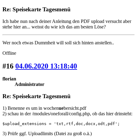
Re: Speisekarte Tagesmenü
Ich habe nun nach deiner Anleitung den PDF upload versucht aber
stehe hier an... weisst du wie ich das am besten Löse?
Wer noch etwas Dummheit will soll sich hinten anstellen..
Offline
#16
04.06.2020 13:18:40
florian
Administrator
Re: Speisekarte Tagesmenü
1) Benenne es um in wochen
ue
bersicht.pdf
2) schau in der /modules/oneforall/config.php, ob das hier drinsteht:
$upload_extensions = 'txt,rtf,doc,docx,odt,pdf';
3) Prüfe ggf. Uploadlimits (Datei zu groß o.ä.)