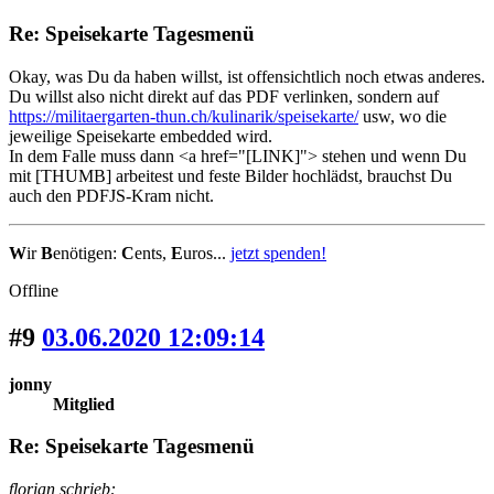
Re: Speisekarte Tagesmenü
Okay, was Du da haben willst, ist offensichtlich noch etwas anderes.
Du willst also nicht direkt auf das PDF verlinken, sondern auf
https://militaergarten-thun.ch/kulinarik/speisekarte/
usw, wo die
jeweilige Speisekarte embedded wird.
In dem Falle muss dann <a href="[LINK]"> stehen und wenn Du
mit [THUMB] arbeitest und feste Bilder hochlädst, brauchst Du
auch den PDFJS-Kram nicht.
W
ir
B
enötigen:
C
ents,
E
uros...
jetzt spenden!
Offline
#9
03.06.2020 12:09:14
jonny
Mitglied
Re: Speisekarte Tagesmenü
florian schrieb: