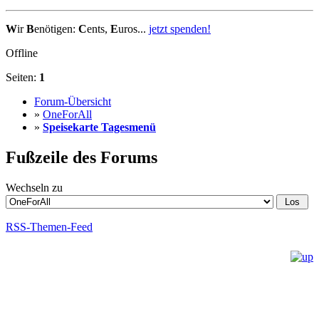
W
ir
B
enötigen:
C
ents,
E
uros...
jetzt spenden!
Offline
Seiten:
1
Forum-Übersicht
»
OneForAll
»
Speisekarte Tagesmenü
Fußzeile des Forums
Wechseln zu
RSS-Themen-Feed