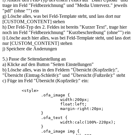
trage im Feld "Feldbezeichnung" und "Media Unterverz." jeweils
"pdf" (ohne "") ein
g) Lösche alles, was bei Feld-Template steht, und lass dort nur
[CUSTOM_CONTENT] stehen
h) Der Feld-Typ des 2. Feldes ist bereits "Kurzer Text", trage hier
noch im Feld "Feldbezeichnung" "Kurzbeschreibung" (ohne"") ein
i) Lösche auch hier alles, was bei Feld-Template steht, und lass dort
nur [CUSTOM_CONTENT] stehen
j) Speichere die Änderungen
5.) Passe die Seitendarstellung an
a) Klicke auf den Button "Seiten Einstellungen"
b) Lösche alles, was in den Feldern "Übersicht (Kopfzeile):",
"Übersicht (Eintrag-Schleife):" und "Übersicht (Fußzeile):" steht
c) Füge im Feld "Übersicht (Kopfzeile):" ein:
	<style>	

		.ofa_image {			

			width:200px;

			float:left;

			margin-right:20px;

		}

		.ofa_text {

			width:calc(100%-220px);			

		}

		.ofa_image img {
