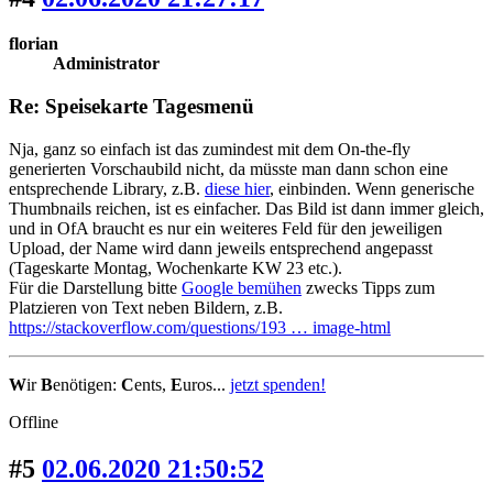
florian
Administrator
Re: Speisekarte Tagesmenü
Nja, ganz so einfach ist das zumindest mit dem On-the-fly
generierten Vorschaubild nicht, da müsste man dann schon eine
entsprechende Library, z.B.
diese hier
, einbinden. Wenn generische
Thumbnails reichen, ist es einfacher. Das Bild ist dann immer gleich,
und in OfA braucht es nur ein weiteres Feld für den jeweiligen
Upload, der Name wird dann jeweils entsprechend angepasst
(Tageskarte Montag, Wochenkarte KW 23 etc.).
Für die Darstellung bitte
Google bemühen
zwecks Tipps zum
Platzieren von Text neben Bildern, z.B.
https://stackoverflow.com/questions/193 … image-html
W
ir
B
enötigen:
C
ents,
E
uros...
jetzt spenden!
Offline
#5
02.06.2020 21:50:52