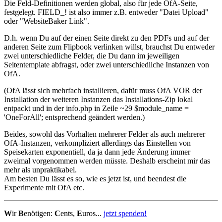
Die Feld-Definitionen werden global, also für jede OfA-Seite,
festgelegt. FIELD_! ist also immer z.B. entweder "Datei Upload"
oder "WebsiteBaker Link".
D.h. wenn Du auf der einen Seite direkt zu den PDFs und auf der
anderen Seite zum Flipbook verlinken willst, brauchst Du entweder
zwei unterschiedliche Felder, die Du dann im jeweiligen
Seitentemplate abfragst, oder zwei unterschiedliche Instanzen von
OfA.
(OfA lässt sich mehrfach installieren, dafür muss OfA VOR der
Installation der weiteren Instanzen das Installations-Zip lokal
entpackt und in der info.php in Zeile ~29 $module_name =
'OneForAll'; entsprechend geändert werden.)
Beides, sowohl das Vorhalten mehrerer Felder als auch mehrerer
OfA-Instanzen, verkompliziert allerdings das Einstellen von
Speisekarten exponentiell, da ja dann jede Änderung immer
zweimal vorgenommen werden müsste. Deshalb erscheint mir das
mehr als unpraktikabel.
Am besten Du lässt es so, wie es jetzt ist, und beendest die
Experimente mit OfA etc.
W
ir
B
enötigen:
C
ents,
E
uros...
jetzt spenden!