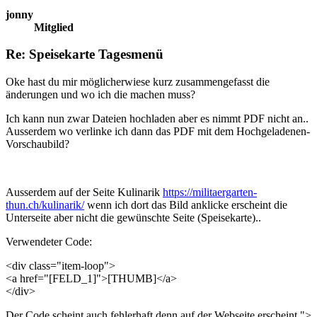
jonny
Mitglied
Re: Speisekarte Tagesmenü
Oke hast du mir möglicherwiese kurz zusammengefasst die
änderungen und wo ich die machen muss?
Ich kann nun zwar Dateien hochladen aber es nimmt PDF nicht an..
Ausserdem wo verlinke ich dann das PDF mit dem Hochgeladenen-
Vorschaubild?
Ausserdem auf der Seite Kulinarik
https://militaergarten-
thun.ch/kulinarik/
wenn ich dort das Bild anklicke erscheint die
Unterseite aber nicht die gewünschte Seite (Speisekarte)..
Verwendeter Code:
<div class="item-loop">
<a href="[FELD_1]">[THUMB]</a>
</div>
Der Code scheint auch fehlerhaft denn auf der Webseite erscheint ">