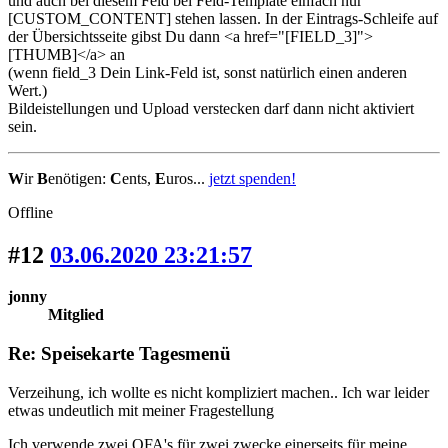
und auch bei diesem Feld bei Feld-Template einfach nur
[CUSTOM_CONTENT] stehen lassen. In der Eintrags-Schleife auf
der Übersichtsseite gibst Du dann <a href="[FIELD_3]">
[THUMB]</a> an
(wenn field_3 Dein Link-Feld ist, sonst natürlich einen anderen
Wert.)
Bildeistellungen und Upload verstecken darf dann nicht aktiviert
sein.
W
ir
B
enötigen:
C
ents,
E
uros...
jetzt spenden!
Offline
#12
03.06.2020 23:21:57
jonny
Mitglied
Re: Speisekarte Tagesmenü
Verzeihung, ich wollte es nicht kompliziert machen.. Ich war leider
etwas undeutlich mit meiner Fragestellung
Ich verwende zwei OFA's für zwei zwecke einerseits für meine