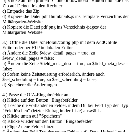
b) Klicke auf den grünen "Clone or download" Button und lade das
Zip auf Deinen lokalen Rechner
c) Entpacke das Zip
d) Kopiere die Datei pdfThumbnails.js ins Template-Verzeichnis der
Militärgarten-Website
e) Kopiere die Datei pdf.png ins Verzeichnis /pages/ der
Militärgarten-Website
3.) Öffne die Datei /oneforall/config.php mit dem AddOnFile-
Editor oder per FTP im lokalen Editor
a) Ändere die Zeile $view_detail_pages = true; zu
$view_detail_pages = false;
b) Ändere die Zeile $field_meta_desc = true; zu $field_meta_desc =
false;
c) Sofern keine Zeitsteuerung erforderlich, ändere auch
$set_scheduling = true; zu $set_scheduling = false;
d) Speichere die Änderungen
4.) Passe die OfA-Eingabefelder an
a) Klicke auf den Button "Eingabefelder"
b) Lösche die vorhandenen Felder, indem Du bei Feld-Typ den Typ
"Feld löschen" (letzter Eintrag in der Liste) auswählst
c) Klicke unten auf "Speichern"
d) Klicke wieder auf den Button "Eingabefelder"
e) Füge 2 neue Felder hinzu
f) Ändere den Feld-Typ des ersten Feldes auf "Datei Upload" und