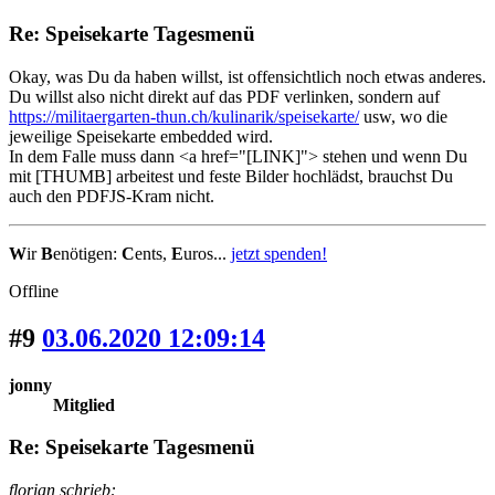
Re: Speisekarte Tagesmenü
Okay, was Du da haben willst, ist offensichtlich noch etwas anderes.
Du willst also nicht direkt auf das PDF verlinken, sondern auf
https://militaergarten-thun.ch/kulinarik/speisekarte/
usw, wo die
jeweilige Speisekarte embedded wird.
In dem Falle muss dann <a href="[LINK]"> stehen und wenn Du
mit [THUMB] arbeitest und feste Bilder hochlädst, brauchst Du
auch den PDFJS-Kram nicht.
W
ir
B
enötigen:
C
ents,
E
uros...
jetzt spenden!
Offline
#9
03.06.2020 12:09:14
jonny
Mitglied
Re: Speisekarte Tagesmenü
florian schrieb: