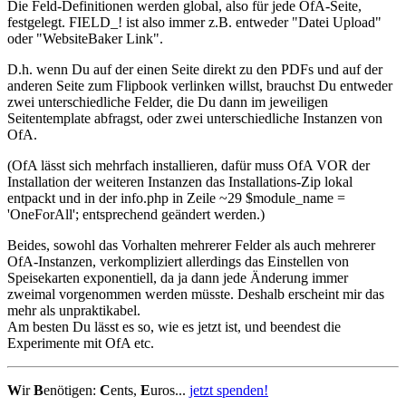
Die Feld-Definitionen werden global, also für jede OfA-Seite,
festgelegt. FIELD_! ist also immer z.B. entweder "Datei Upload"
oder "WebsiteBaker Link".
D.h. wenn Du auf der einen Seite direkt zu den PDFs und auf der
anderen Seite zum Flipbook verlinken willst, brauchst Du entweder
zwei unterschiedliche Felder, die Du dann im jeweiligen
Seitentemplate abfragst, oder zwei unterschiedliche Instanzen von
OfA.
(OfA lässt sich mehrfach installieren, dafür muss OfA VOR der
Installation der weiteren Instanzen das Installations-Zip lokal
entpackt und in der info.php in Zeile ~29 $module_name =
'OneForAll'; entsprechend geändert werden.)
Beides, sowohl das Vorhalten mehrerer Felder als auch mehrerer
OfA-Instanzen, verkompliziert allerdings das Einstellen von
Speisekarten exponentiell, da ja dann jede Änderung immer
zweimal vorgenommen werden müsste. Deshalb erscheint mir das
mehr als unpraktikabel.
Am besten Du lässt es so, wie es jetzt ist, und beendest die
Experimente mit OfA etc.
W
ir
B
enötigen:
C
ents,
E
uros...
jetzt spenden!