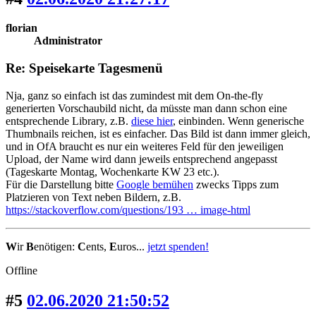
florian
Administrator
Re: Speisekarte Tagesmenü
Nja, ganz so einfach ist das zumindest mit dem On-the-fly
generierten Vorschaubild nicht, da müsste man dann schon eine
entsprechende Library, z.B.
diese hier
, einbinden. Wenn generische
Thumbnails reichen, ist es einfacher. Das Bild ist dann immer gleich,
und in OfA braucht es nur ein weiteres Feld für den jeweiligen
Upload, der Name wird dann jeweils entsprechend angepasst
(Tageskarte Montag, Wochenkarte KW 23 etc.).
Für die Darstellung bitte
Google bemühen
zwecks Tipps zum
Platzieren von Text neben Bildern, z.B.
https://stackoverflow.com/questions/193 … image-html
W
ir
B
enötigen:
C
ents,
E
uros...
jetzt spenden!
Offline
#5
02.06.2020 21:50:52