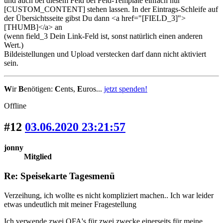
und auch bei diesem Feld bei Feld-Template einfach nur
[CUSTOM_CONTENT] stehen lassen. In der Eintrags-Schleife auf
der Übersichtsseite gibst Du dann <a href="[FIELD_3]">
[THUMB]</a> an
(wenn field_3 Dein Link-Feld ist, sonst natürlich einen anderen
Wert.)
Bildeistellungen und Upload verstecken darf dann nicht aktiviert
sein.
W
ir
B
enötigen:
C
ents,
E
uros...
jetzt spenden!
Offline
#12
03.06.2020 23:21:57
jonny
Mitglied
Re: Speisekarte Tagesmenü
Verzeihung, ich wollte es nicht kompliziert machen.. Ich war leider
etwas undeutlich mit meiner Fragestellung
Ich verwende zwei OFA's für zwei zwecke einerseits für meine