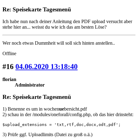
Re: Speisekarte Tagesmenü
Ich habe nun nach deiner Anleitung den PDF upload versucht aber
stehe hier an... weisst du wie ich das am besten Löse?
Wer noch etwas Dummheit will soll sich hinten anstellen..
Offline
#16
04.06.2020 13:18:40
florian
Administrator
Re: Speisekarte Tagesmenü
1) Benenne es um in wochen
ue
bersicht.pdf
2) schau in der /modules/oneforall/config.php, ob das hier drinsteht:
$upload_extensions = 'txt,rtf,doc,docx,odt,pdf';
3) Prüfe ggf. Uploadlimits (Datei zu groß o.ä.)