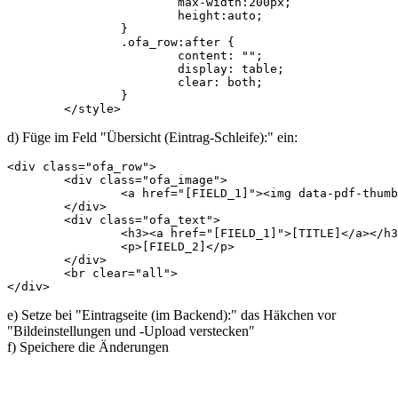
			max-width:200px;

			height:auto;

		}

		.ofa_row:after {

			content: "";

			display: table;

			clear: both;

		}

	</style>
d) Füge im Feld "Übersicht (Eintrag-Schleife):" ein:
<div class="ofa_row">

	<div class="ofa_image">

		<a href="[FIELD_1]"><img data-pdf-thumbnail-file="[FIELD_1]"  data-pdf-thumbnail-height="200"  height="200" src="pdf.png"></a>

	</div>

	<div class="ofa_text">

		<h3><a href="[FIELD_1]">[TITLE]</a></h3>

		<p>[FIELD_2]</p>

	</div>

	<br clear="all">

</div>
e) Setze bei "Eintragseite (im Backend):" das Häkchen vor
"Bildeinstellungen und -Upload verstecken"
f) Speichere die Änderungen