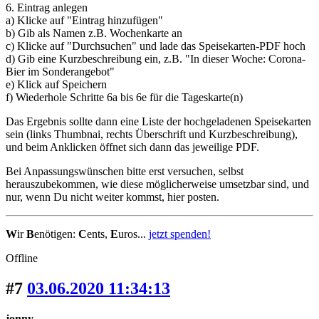
6. Eintrag anlegen
a) Klicke auf "Eintrag hinzufügen"
b) Gib als Namen z.B. Wochenkarte an
c) Klicke auf "Durchsuchen" und lade das Speisekarten-PDF hoch
d) Gib eine Kurzbeschreibung ein, z.B. "In dieser Woche: Corona-
Bier im Sonderangebot"
e) Klick auf Speichern
f) Wiederhole Schritte 6a bis 6e für die Tageskarte(n)
Das Ergebnis sollte dann eine Liste der hochgeladenen Speisekarten
sein (links Thumbnai, rechts Überschrift und Kurzbeschreibung),
und beim Anklicken öffnet sich dann das jeweilige PDF.
Bei Anpassungswünschen bitte erst versuchen, selbst
herauszubekommen, wie diese möglicherweise umsetzbar sind, und
nur, wenn Du nicht weiter kommst, hier posten.
W
ir
B
enötigen:
C
ents,
E
uros...
jetzt spenden!
Offline
#7
03.06.2020 11:34:13
jonny