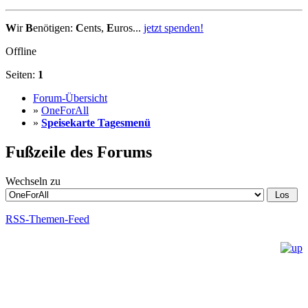
W
ir
B
enötigen:
C
ents,
E
uros...
jetzt spenden!
Offline
Seiten:
1
Forum-Übersicht
»
OneForAll
»
Speisekarte Tagesmenü
Fußzeile des Forums
Wechseln zu
RSS-Themen-Feed