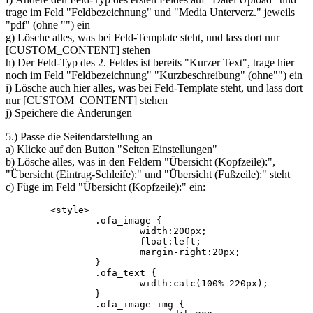
trage im Feld "Feldbezeichnung" und "Media Unterverz." jeweils
"pdf" (ohne "") ein
g) Lösche alles, was bei Feld-Template steht, und lass dort nur
[CUSTOM_CONTENT] stehen
h) Der Feld-Typ des 2. Feldes ist bereits "Kurzer Text", trage hier
noch im Feld "Feldbezeichnung" "Kurzbeschreibung" (ohne"") ein
i) Lösche auch hier alles, was bei Feld-Template steht, und lass dort
nur [CUSTOM_CONTENT] stehen
j) Speichere die Änderungen
5.) Passe die Seitendarstellung an
a) Klicke auf den Button "Seiten Einstellungen"
b) Lösche alles, was in den Feldern "Übersicht (Kopfzeile):",
"Übersicht (Eintrag-Schleife):" und "Übersicht (Fußzeile):" steht
c) Füge im Feld "Übersicht (Kopfzeile):" ein:
	<style>	

		.ofa_image {			

			width:200px;

			float:left;

			margin-right:20px;

		}

		.ofa_text {

			width:calc(100%-220px);			

		}

		.ofa_image img {
