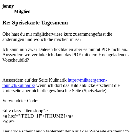
jonny
Mitglied
Re: Speisekarte Tagesmenü
Oke hast du mir möglicherwiese kurz zusammengefasst die
änderungen und wo ich die machen muss?
Ich kann nun zwar Dateien hochladen aber es nimmt PDF nicht an..
Ausserdem wo verlinke ich dann das PDF mit dem Hochgeladenen-
Vorschaubild?
Ausserdem auf der Seite Kulinarik
https://militaergarten-
thun.ch/kulinarik/
wenn ich dort das Bild anklicke erscheint die
Unterseite aber nicht die gewünschte Seite (Speisekarte)..
Verwendeter Code:
<div class="item-loop">
<a href="[FELD_1]">[THUMB]</a>
</div>
Der Code scheint auch fehlerhaft denn auf der Webseite erscheint ">