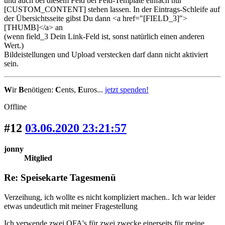
und auch bei diesem Feld bei Feld-Template einfach nur
[CUSTOM_CONTENT] stehen lassen. In der Eintrags-Schleife auf
der Übersichtsseite gibst Du dann <a href="[FIELD_3]">
[THUMB]</a> an
(wenn field_3 Dein Link-Feld ist, sonst natürlich einen anderen
Wert.)
Bildeistellungen und Upload verstecken darf dann nicht aktiviert
sein.
W
ir
B
enötigen:
C
ents,
E
uros...
jetzt spenden!
Offline
#12
03.06.2020 23:21:57
jonny
Mitglied
Re: Speisekarte Tagesmenü
Verzeihung, ich wollte es nicht kompliziert machen.. Ich war leider
etwas undeutlich mit meiner Fragestellung
Ich verwende zwei OFA's für zwei zwecke einerseits für meine