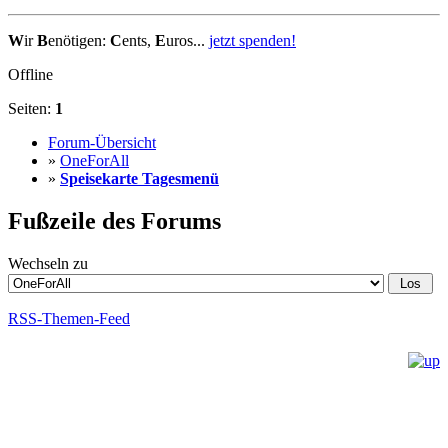
W
ir
B
enötigen:
C
ents,
E
uros...
jetzt spenden!
Offline
Seiten:
1
Forum-Übersicht
»
OneForAll
»
Speisekarte Tagesmenü
Fußzeile des Forums
Wechseln zu
RSS-Themen-Feed