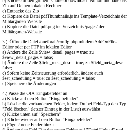
b) Klicke auf den grünen "Clone or download" Button und lade das
Zip auf Deinen lokalen Rechner
c) Entpacke das Zip
d) Kopiere die Datei pdfThumbnails.js ins Template-Verzeichnis der
Militärgarten-Website
e) Kopiere die Datei pdf.png ins Verzeichnis /pages/ der
Militärgarten-Website
3.) Öffne die Datei /oneforall/config.php mit dem AddOnFile-
Editor oder per FTP im lokalen Editor
a) Ändere die Zeile $view_detail_pages = true; zu
$view_detail_pages = false;
b) Ändere die Zeile $field_meta_desc = true; zu $field_meta_desc =
false;
c) Sofern keine Zeitsteuerung erforderlich, ändere auch
$set_scheduling = true; zu $set_scheduling = false;
d) Speichere die Änderungen
4.) Passe die OfA-Eingabefelder an
a) Klicke auf den Button "Eingabefelder"
b) Lösche die vorhandenen Felder, indem Du bei Feld-Typ den Typ
"Feld löschen" (letzter Eintrag in der Liste) auswählst
c) Klicke unten auf "Speichern"
d) Klicke wieder auf den Button "Eingabefelder"
e) Füge 2 neue Felder hinzu
f) Ändere den Feld-Typ des ersten Feldes auf "Datei Upload" und