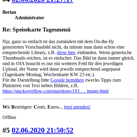
florian
Administrator
Re: Speisekarte Tagesmenü
Nja, ganz so einfach ist das zumindest mit dem On-the-fly
generierten Vorschaubild nicht, da müsste man dann schon eine
entsprechende Library, z.B.
diese hier
, einbinden. Wenn generische
Thumbnails reichen, ist es einfacher. Das Bild ist dann immer gleich,
und in OfA braucht es nur ein weiteres Feld für den jeweiligen
Upload, der Name wird dann jeweils entsprechend angepasst
(Tageskarte Montag, Wochenkarte KW 23 etc.).
Für die Darstellung bitte
Google bemühen
zwecks Tipps zum
Platzieren von Text neben Bildern, z.B.
https://stackoverflow.com/questions/193 … image-html
W
ir
B
enötigen:
C
ents,
E
uros...
jetzt spenden!
Offline
#5
02.06.2020 21:50:52