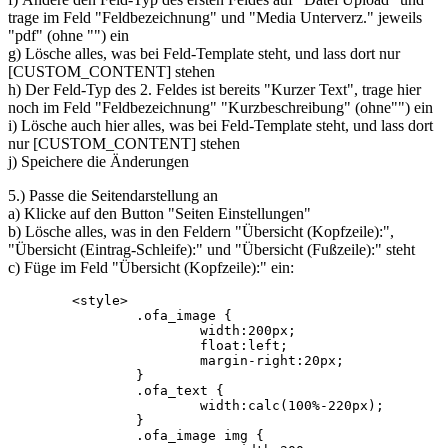
trage im Feld "Feldbezeichnung" und "Media Unterverz." jeweils
"pdf" (ohne "") ein
g) Lösche alles, was bei Feld-Template steht, und lass dort nur
[CUSTOM_CONTENT] stehen
h) Der Feld-Typ des 2. Feldes ist bereits "Kurzer Text", trage hier
noch im Feld "Feldbezeichnung" "Kurzbeschreibung" (ohne"") ein
i) Lösche auch hier alles, was bei Feld-Template steht, und lass dort
nur [CUSTOM_CONTENT] stehen
j) Speichere die Änderungen
5.) Passe die Seitendarstellung an
a) Klicke auf den Button "Seiten Einstellungen"
b) Lösche alles, was in den Feldern "Übersicht (Kopfzeile):",
"Übersicht (Eintrag-Schleife):" und "Übersicht (Fußzeile):" steht
c) Füge im Feld "Übersicht (Kopfzeile):" ein:
	<style>	

		.ofa_image {			

			width:200px;

			float:left;

			margin-right:20px;

		}

		.ofa_text {

			width:calc(100%-220px);			

		}

		.ofa_image img {
