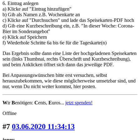
6. Eintrag anlegen
a) Klicke auf "Eintrag hinzufügen"
b) Gib als Namen z.B. Wochenkarte an
c) Klicke auf "Durchsuchen" und lade das Speisekarten-PDF hoch
d) Gib eine Kurzbeschreibung ein, z.B. "In dieser Woche: Corona-
Bier im Sonderangebot"
e) Klick auf Speichern
f) Wiederhole Schritte 6a bis 6e für die Tageskarte(n)
Das Ergebnis sollte dann eine Liste der hochgeladenen Speisekarten
sein (links Thumbnai, rechts Überschrift und Kurzbeschreibung),
und beim Anklicken öffnet sich dann das jeweilige PDF.
Bei Anpassungswünschen bitte erst versuchen, selbst
herauszubekommen, wie diese möglicherweise umsetzbar sind, und
nur, wenn Du nicht weiter kommst, hier posten.
W
ir
B
enötigen:
C
ents,
E
uros...
jetzt spenden!
Offline
#7
03.06.2020 11:34:13
jonny