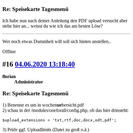
Re: Speisekarte Tagesmenü
Ich habe nun nach deiner Anleitung den PDF upload versucht aber
stehe hier an... weisst du wie ich das am besten Löse?
Wer noch etwas Dummheit will soll sich hinten anstellen..
Offline
#16
04.06.2020 13:18:40
florian
Administrator
Re: Speisekarte Tagesmenü
1) Benenne es um in wochen
ue
bersicht.pdf
2) schau in der /modules/oneforall/config.php, ob das hier drinsteht:
$upload_extensions = 'txt,rtf,doc,docx,odt,pdf';
3) Prüfe ggf. Uploadlimits (Datei zu groß o.ä.)