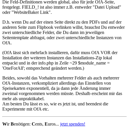
Die Feld-Definitionen werden global, also für jede OfA-Seite,
festgelegt. FIELD_! ist also immer z.B. entweder "Datei Upload"
oder "WebsiteBaker Link".
D.h. wenn Du auf der einen Seite direkt zu den PDFs und auf der
anderen Seite zum Flipbook verlinken willst, brauchst Du entweder
zwei unterschiedliche Felder, die Du dann im jeweiligen
Seitentemplate abfragst, oder zwei unterschiedliche Instanzen von
OfA.
(OfA lässt sich mehrfach installieren, dafür muss OfA VOR der
Installation der weiteren Instanzen das Installations-Zip lokal
entpackt und in der info.php in Zeile ~29 $module_name =
'OneForAll'; entsprechend geändert werden.)
Beides, sowohl das Vorhalten mehrerer Felder als auch mehrerer
OfA-Instanzen, verkompliziert allerdings das Einstellen von
Speisekarten exponentiell, da ja dann jede Änderung immer
zweimal vorgenommen werden müsste. Deshalb erscheint mir das
mehr als unpraktikabel.
Am besten Du lässt es so, wie es jetzt ist, und beendest die
Experimente mit OfA etc.
W
ir
B
enötigen:
C
ents,
E
uros...
jetzt spenden!