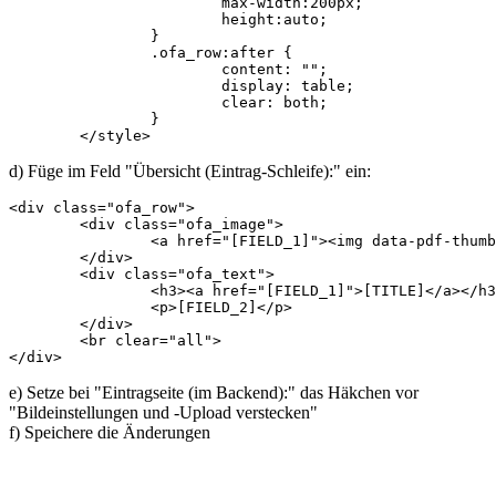
			max-width:200px;

			height:auto;

		}

		.ofa_row:after {

			content: "";

			display: table;

			clear: both;

		}

	</style>
d) Füge im Feld "Übersicht (Eintrag-Schleife):" ein:
<div class="ofa_row">

	<div class="ofa_image">

		<a href="[FIELD_1]"><img data-pdf-thumbnail-file="[FIELD_1]"  data-pdf-thumbnail-height="200"  height="200" src="pdf.png"></a>

	</div>

	<div class="ofa_text">

		<h3><a href="[FIELD_1]">[TITLE]</a></h3>

		<p>[FIELD_2]</p>

	</div>

	<br clear="all">

</div>
e) Setze bei "Eintragseite (im Backend):" das Häkchen vor
"Bildeinstellungen und -Upload verstecken"
f) Speichere die Änderungen