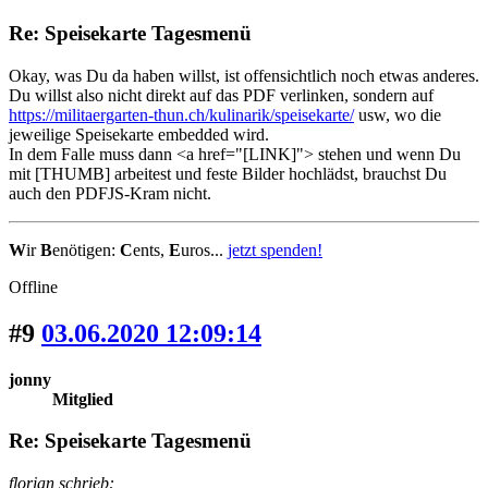
Re: Speisekarte Tagesmenü
Okay, was Du da haben willst, ist offensichtlich noch etwas anderes.
Du willst also nicht direkt auf das PDF verlinken, sondern auf
https://militaergarten-thun.ch/kulinarik/speisekarte/
usw, wo die
jeweilige Speisekarte embedded wird.
In dem Falle muss dann <a href="[LINK]"> stehen und wenn Du
mit [THUMB] arbeitest und feste Bilder hochlädst, brauchst Du
auch den PDFJS-Kram nicht.
W
ir
B
enötigen:
C
ents,
E
uros...
jetzt spenden!
Offline
#9
03.06.2020 12:09:14
jonny
Mitglied
Re: Speisekarte Tagesmenü
florian schrieb: