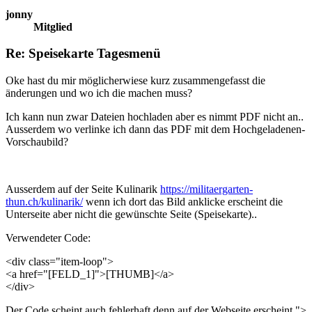
jonny
Mitglied
Re: Speisekarte Tagesmenü
Oke hast du mir möglicherwiese kurz zusammengefasst die
änderungen und wo ich die machen muss?
Ich kann nun zwar Dateien hochladen aber es nimmt PDF nicht an..
Ausserdem wo verlinke ich dann das PDF mit dem Hochgeladenen-
Vorschaubild?
Ausserdem auf der Seite Kulinarik
https://militaergarten-
thun.ch/kulinarik/
wenn ich dort das Bild anklicke erscheint die
Unterseite aber nicht die gewünschte Seite (Speisekarte)..
Verwendeter Code:
<div class="item-loop">
<a href="[FELD_1]">[THUMB]</a>
</div>
Der Code scheint auch fehlerhaft denn auf der Webseite erscheint ">