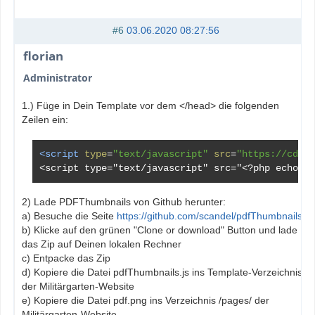
#6
03.06.2020 08:27:56
florian
Administrator
1.) Füge in Dein Template vor dem </head> die folgenden
Zeilen ein:
<script
type
=
"text/javascript"
src
=
"https://cdnjs
<script type="text/javascript" src="
<?
php echo TE
2) Lade PDFThumbnails von Github herunter:
a) Besuche die Seite
https://github.com/scandel/pdfThumbnails
b) Klicke auf den grünen "Clone or download" Button und lade
das Zip auf Deinen lokalen Rechner
c) Entpacke das Zip
d) Kopiere die Datei pdfThumbnails.js ins Template-Verzeichnis
der Militärgarten-Website
e) Kopiere die Datei pdf.png ins Verzeichnis /pages/ der
Militärgarten-Website