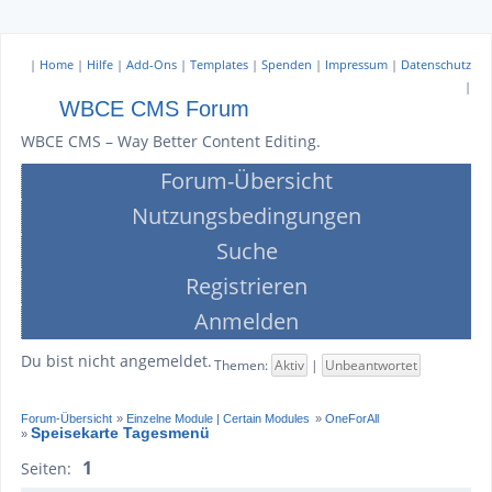
|
Home
|
Hilfe
|
Add-Ons
|
Templates
|
Spenden
|
Impressum
|
Datenschutz
|
WBCE CMS Forum
WBCE CMS – Way Better Content Editing.
Forum-Übersicht
Nutzungsbedingungen
Suche
Registrieren
Anmelden
Du bist nicht angemeldet.
Themen:
Aktiv
|
Unbeantwortet
Forum-Übersicht
»
Einzelne Module | Certain Modules
»
OneForAll
Speisekarte Tagesmenü
»
1
Seiten: