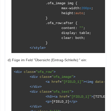
.
ofa_image img 
{
			max
-
width
:
200px
;
			height
:
auto
;
}
.
ofa_row
:
after 
{
			content
:
""
;
			display
:
 table
;
			clear
:
 both
;
}
</style>
d) Füge im Feld "Übersicht (Eintrag-Schleife):" ein:
<div
class
=
"ofa_row"
>
<div
class
=
"ofa_image"
>
<a
href
=
"[FIELD_1]"
><img
data-pdf
</div>
<div
class
=
"ofa_text"
>
<h3><a
href
=
"[FIELD_1]"
>
[TITLE]
</
<p>
[FIELD_2]
</p>
</div>