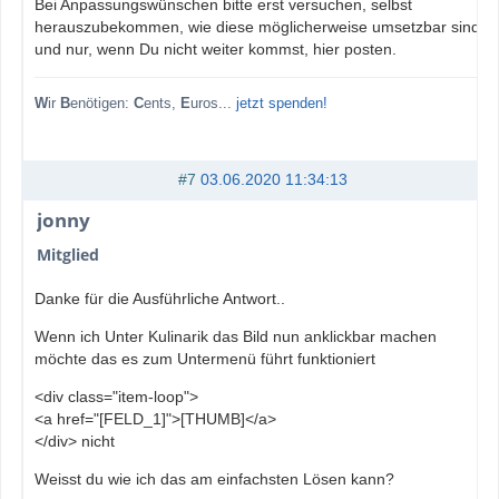
Bei Anpassungswünschen bitte erst versuchen, selbst
herauszubekommen, wie diese möglicherweise umsetzbar sind,
und nur, wenn Du nicht weiter kommst, hier posten.
W
ir
B
enötigen:
C
ents,
E
uros...
jetzt spenden!
#7
03.06.2020 11:34:13
jonny
Mitglied
Danke für die Ausführliche Antwort..
Wenn ich Unter Kulinarik das Bild nun anklickbar machen
möchte das es zum Untermenü führt funktioniert
<div class="item-loop">
<a href="[FELD_1]">[THUMB]</a>
</div> nicht
Weisst du wie ich das am einfachsten Lösen kann?