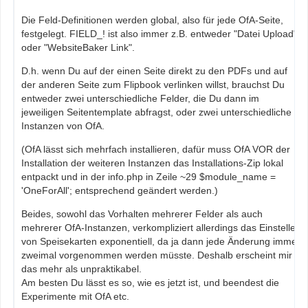
Die Feld-Definitionen werden global, also für jede OfA-Seite,
festgelegt. FIELD_! ist also immer z.B. entweder "Datei Upload"
oder "WebsiteBaker Link".
D.h. wenn Du auf der einen Seite direkt zu den PDFs und auf
der anderen Seite zum Flipbook verlinken willst, brauchst Du
entweder zwei unterschiedliche Felder, die Du dann im
jeweiligen Seitentemplate abfragst, oder zwei unterschiedliche
Instanzen von OfA.
(OfA lässt sich mehrfach installieren, dafür muss OfA VOR der
Installation der weiteren Instanzen das Installations-Zip lokal
entpackt und in der info.php in Zeile ~29 $module_name =
'OneForAll'; entsprechend geändert werden.)
Beides, sowohl das Vorhalten mehrerer Felder als auch
mehrerer OfA-Instanzen, verkompliziert allerdings das Einstellen
von Speisekarten exponentiell, da ja dann jede Änderung immer
zweimal vorgenommen werden müsste. Deshalb erscheint mir
das mehr als unpraktikabel.
Am besten Du lässt es so, wie es jetzt ist, und beendest die
Experimente mit OfA etc.