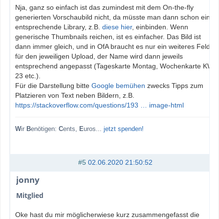
Nja, ganz so einfach ist das zumindest mit dem On-the-fly
generierten Vorschaubild nicht, da müsste man dann schon eine
entsprechende Library, z.B.
diese hier
, einbinden. Wenn
generische Thumbnails reichen, ist es einfacher. Das Bild ist
dann immer gleich, und in OfA braucht es nur ein weiteres Feld
für den jeweiligen Upload, der Name wird dann jeweils
entsprechend angepasst (Tageskarte Montag, Wochenkarte KW
23 etc.).
Für die Darstellung bitte
Google bemühen
zwecks Tipps zum
Platzieren von Text neben Bildern, z.B.
https://stackoverflow.com/questions/193 … image-html
W
ir
B
enötigen:
C
ents,
E
uros...
jetzt spenden!
#5
02.06.2020 21:50:52
jonny
Mitglied
Oke hast du mir möglicherwiese kurz zusammengefasst die