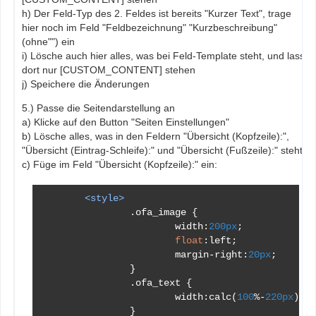
h) Der Feld-Typ des 2. Feldes ist bereits "Kurzer Text", trage
hier noch im Feld "Feldbezeichnung" "Kurzbeschreibung"
(ohne"") ein
i) Lösche auch hier alles, was bei Feld-Template steht, und lass
dort nur [CUSTOM_CONTENT] stehen
j) Speichere die Änderungen
5.) Passe die Seitendarstellung an
a) Klicke auf den Button "Seiten Einstellungen"
b) Lösche alles, was in den Feldern "Übersicht (Kopfzeile):",
"Übersicht (Eintrag-Schleife):" und "Übersicht (Fußzeile):" steht
c) Füge im Feld "Übersicht (Kopfzeile):" ein:
<style>
.
ofa_image 
{
			width
:
200px
;
float
:
left
;
			margin
-
right
:
20px
;
}
.
ofa_text 
{
			width
:
calc
(
100
%-
220px
);
}