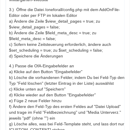
3.) Öffne die Datei /oneforall/config.php mit dem AddOnFile-
Editor oder per FTP im lokalen Editor
a) Ändere die Zeile $view_detail_pages = true; zu
$view_detail_pages = false;
b) Ändere die Zeile $field_meta_desc = true; zu
$field_meta_desc = false;
c) Sofern keine Zeitsteuerung erforderlich, ändere auch
$set_scheduling = true; zu $set_scheduling = false;
d) Speichere die Änderungen
4.) Passe die OfA-Eingabefelder an
a) Klicke auf den Button "Eingabefelder"
b) Lösche die vorhandenen Felder, indem Du bei Feld-Typ den
Typ "Feld löschen" (letzter Eintrag in der Liste) auswählst
c) Klicke unten auf "Speichern"
d) Klicke wieder auf den Button "Eingabefelder"
e) Füge 2 neue Felder hinzu
f) Ändere den Feld-Typ des ersten Feldes auf "Datei Upload"
und trage im Feld "Feldbezeichnung" und "Media Unterverz."
jeweils "pdf" (ohne "") ein
g) Lösche alles, was bei Feld-Template steht, und lass dort nur
[CUSTOM_CONTENT] stehen