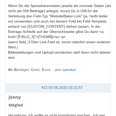
Wenn Du die Speisekarenseiten jeweils als normale Seiten (also
nicht als OfA-Beiträge) anlegst, musst Du in OfA für die
Verlinkung den Feld-Typ "WebsiteBaker-Link" (ja, heißt leider
so) verwenden und auch bei diesem Feld bei Feld-Template
einfach nur [CUSTOM_CONTENT] stehen lassen. In der
Eintrags-Schleife auf der Übersichtsseite gibst Du dann <a
href="[FIELD_3]">[THUMB]</a> an
(wenn field_3 Dein Link-Feld ist, sonst natürlich einen anderen
Wert.)
Bildeistellungen und Upload verstecken darf dann nicht aktiviert
sein.
W
ir
B
enötigen:
C
ents,
E
uros...
jetzt spenden!
#12
03.06.2020 23:21:57
jonny
Mitglied
Verzeihung, ich wollte es nicht kompliziert machen.. Ich war