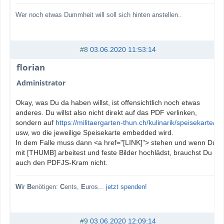
Wer noch etwas Dummheit will soll sich hinten anstellen..
#8
03.06.2020 11:53:14
florian
Administrator
Okay, was Du da haben willst, ist offensichtlich noch etwas
anderes. Du willst also nicht direkt auf das PDF verlinken,
sondern auf
https://militaergarten-thun.ch/kulinarik/speisekarte/
usw, wo die jeweilige Speisekarte embedded wird.
In dem Falle muss dann <a href="[LINK]"> stehen und wenn Du
mit [THUMB] arbeitest und feste Bilder hochlädst, brauchst Du
auch den PDFJS-Kram nicht.
W
ir
B
enötigen:
C
ents,
E
uros...
jetzt spenden!
#9
03.06.2020 12:09:14