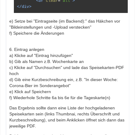
<br
clear
=
"all"
>
</div>
e) Setze bei "Eintragseite (im Backend):" das Häkchen vor
"Bildeinstellungen und -Upload verstecken"
f) Speichere die Änderungen
6. Eintrag anlegen
a) Klicke auf "Eintrag hinzufügen"
b) Gib als Namen z.B. Wochenkarte an
c) Klicke auf "Durchsuchen" und lade das Speisekarten-PDF
hoch
d) Gib eine Kurzbeschreibung ein, z.B. "In dieser Woche:
Corona-Bier im Sonderangebot"
e) Klick auf Speichern
f) Wiederhole Schritte 6a bis 6e für die Tageskarte(n)
Das Ergebnis sollte dann eine Liste der hochgeladenen
Speisekarten sein (links Thumbnai, rechts Überschrift und
Kurzbeschreibung), und beim Anklicken öffnet sich dann das
jeweilige PDF.