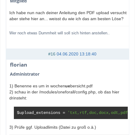
Mitglied
Ich habe nun nach deiner Anleitung den PDF upload versucht
aber stehe hier an... weisst du wie ich das am besten Löse?
Wer noch etwas Dummheit will soll sich hinten anstellen..
#16
04.06.2020 13:18:40
florian
Administrator
1) Benenne es um in wochen
ue
bersicht.pdf
2) schau in der /modules/oneforall/config.php, ob das hier
drinsteht:
$upload_extensions 
=
'txt,rtf,doc,docx,odt,pdf'
;
3) Prüfe ggf. Uploadlimits (Datei zu groß o.ä.)