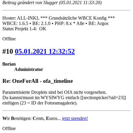
Beitrag geändert von Slugger (05.01.2021 11:33:20)
Hoster: ALL-INKL *** Grundsätzliche WBCE Konfig ***
WBCE: 1.6.5 • BE: 2.1.0 • PHP: 8.x * Alle • BE: Argos
Status Projekt 1-4: OK
Offline
#10
05.01.2021 12:32:52
florian
Administrator
Re: OneForAll - ofa_timeline
Parametrisierte Droplets sind bei OfA nicht vorgesehen.
Du kannst/musst im WYSIWYG einfach [[sectionpicker?sid=23]]
einfügen (23 = ID der Fotoramagalerie).
W
ir
B
enötigen:
C
ents,
E
uros...
jetzt spenden!
Offline