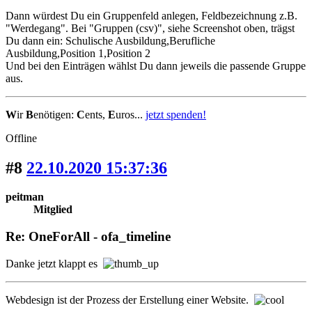
Dann würdest Du ein Gruppenfeld anlegen, Feldbezeichnung z.B.
"Werdegang". Bei "Gruppen (csv)", siehe Screenshot oben, trägst
Du dann ein: Schulische Ausbildung,Berufliche
Ausbildung,Position 1,Position 2
Und bei den Einträgen wählst Du dann jeweils die passende Gruppe
aus.
W
ir
B
enötigen:
C
ents,
E
uros...
jetzt spenden!
Offline
#8
22.10.2020 15:37:36
peitman
Mitglied
Re: OneForAll - ofa_timeline
Danke jetzt klappt es
Webdesign ist der Prozess der Erstellung einer Website.