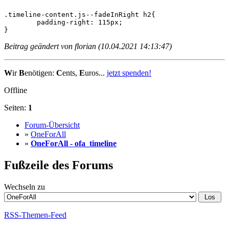
.timeline-content.js--fadeInRight h2{

	padding-right: 115px;

}
Beitrag geändert von florian (10.04.2021 14:13:47)
W
ir
B
enötigen:
C
ents,
E
uros...
jetzt spenden!
Offline
Seiten:
1
Forum-Übersicht
»
OneForAll
»
OneForAll - ofa_timeline
Fußzeile des Forums
Wechseln zu
RSS-Themen-Feed