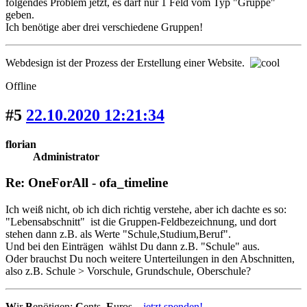
folgendes Problem jetzt, es darf nur 1 Feld vom Typ "Gruppe"
geben.
Ich benötige aber drei verschiedene Gruppen!
Webdesign ist der Prozess der Erstellung einer Website.
Offline
#5
22.10.2020 12:21:34
florian
Administrator
Re: OneForAll - ofa_timeline
Ich weiß nicht, ob ich dich richtig verstehe, aber ich dachte es so:
"Lebensabschnitt" ist die Gruppen-Feldbezeichnung, und dort
stehen dann z.B. als Werte "Schule,Studium,Beruf".
Und bei den Einträgen wählst Du dann z.B. "Schule" aus.
Oder brauchst Du noch weitere Unterteilungen in den Abschnitten,
also z.B. Schule > Vorschule, Grundschule, Oberschule?
W
ir
B
enötigen:
C
ents,
E
uros...
jetzt spenden!