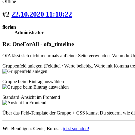
Offline
#2
22.10.2020 11:18:22
florian
Administrator
Re: OneForAll - ofa_timeline
OfA lässt sich nicht mehrmals auf einer Seite verwenden. Wenn du Un
Gruppenfeld anlegen (Feldtitel / Werte beliebig, Werte mit Komma tr
Gruppe beim Eintrag auswählen
Standard-Ansicht im Frontend
Über das Feld-Template der Gruppe + CSS kannst Du steuern, wie di
W
ir
B
enötigen:
C
ents,
E
uros...
jetzt spenden!