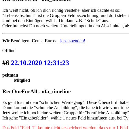
Ich weiß nicht, ob ich dich richtig verstehe, aber ich dachte es so:
"Lebensabschnitt" ist die Gruppen-Feldbezeichnung, und dort stehen
Und bei den Einträgen wählst Du dann z.B. "Schule" aus.
Oder brauchst Du noch weitere Unterteilungen in den Abschnitten, a
W
ir
B
enötigen:
C
ents,
E
uros...
jetzt spenden!
Offline
#6
22.10.2020 12:31:23
peitman
Mitglied
Re: OneForAll - ofa_timeline
Es geht los mit dem "schulichen Werdegang". Diese Überschrift habe
Dann kommt die "schuliche Ausbildung", die habe ich wie von dir be
Jetzt wollte ich noch eine weitere Gruppe für "berufliche Ausbildung
Ich gehe "Eingabefelder", wähle 1 neues Feld hinzufügen aus, bei 
Das Feld "Feld_7" konnte nicht gespeichert werden, da es nur 1 Fel